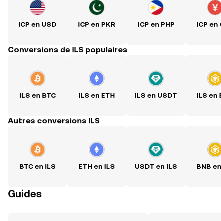
ICP en USD
ICP en PKR
ICP en PHP
ICP en
Conversions de ILS populaires
ILS en BTC
ILS en ETH
ILS en USDT
ILS en
Autres conversions ILS
BTC en ILS
ETH en ILS
USDT en ILS
BNB en
Guides