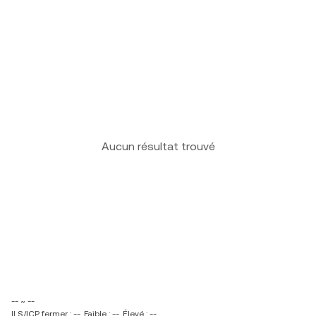
Aucun résultat trouvé
-- ~ --
ILS/ICP fermer : --
Faible : --
Élevé : --