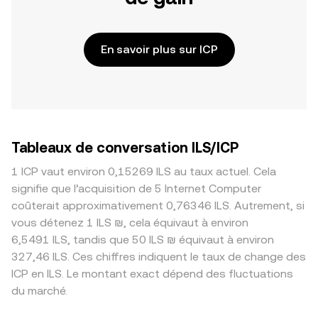
En savoir plus sur ICP
Tableaux de conversation ILS/ICP
1 ICP vaut environ 0,15269 ILS au taux actuel. Cela
signifie que l’acquisition de 5 Internet Computer
coûterait approximativement 0,76346 ILS. Autrement, si
vous détenez 1 ILS ₪, cela équivaut à environ
6,5491 ILS, tandis que 50 ILS ₪ équivaut à environ
327,46 ILS. Ces chiffres indiquent le taux de change des
ICP en ILS. Le montant exact dépend des fluctuations
du marché.