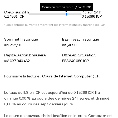
Cours en temps réel : 0,15269 ICP
Creux sur 24 h
Pic sur 24 h
0,14961 ICP
0,15396 ICP
*Les données suivantes montrent les informations du marché de
ICP
.
Sommet historique
Bas niveau historique
₪2 252,10
₪5,4050
Capitalisation boursière
Offre en circulation
₪3 637 040 462
555 349 080 ICP
Poursuivre la lecture :
Cours de
Internet Computer
(
ICP
)
Le taux de
ILS
en
ICP
est aujourd’hui de
0,15269
ICP
. Il a
diminué
0,00 %
au cours des dernières 24 heures, et
diminué
6,00 %
au cours des sept derniers jours.
Le cours de
nouveau shekel israélien
en
Internet Computer
est