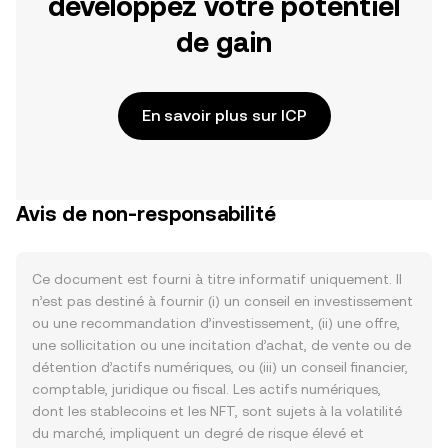
développez votre potentiel
de gain
En savoir plus sur ICP
Avis de non-responsabilité
Ce document est fourni à titre informatif uniquement. Il
n’est pas destiné à fournir (i) un conseil en investissement
ou une recommandation d’investissement, (ii) une offre,
une sollicitation ou une incitation d’achat, de vente ou de
détention d’actifs numériques, ou (iii) un conseil financier,
comptable, juridique ou fiscal. Les actifs numériques,
dont les stablecoins et les NFT, sont sujets à la volatilité
du marché, impliquent un degré de risque élevé et