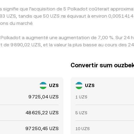
a signifie que l’acquisition de 5 Polkadot coûterait approxi
83 UZS, tandis que 50 UZS лв équivaut à environ 0,0051414 
ions du marché.
s Polkadot a augmenté une augmentation de 7,00 %. Sur 24 he
 de 9 890,02 UZS, et la valeur la plus basse au cours des 24
Convertir sum ouzbek
UZS
UZS
9 725,04 UZS
1 UZS
48 625,22 UZS
5 UZS
97 250,45 UZS
10 UZS