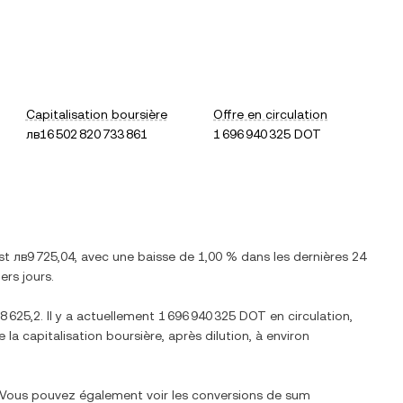
Capitalisation boursière
Offre en circulation
лв16 502 820 733 861
1 696 940 325 DOT
est
лв9 725,04
, avec
une baisse
de
1,00 %
dans les dernières 24
ers jours.
8 625,2
. Il y a actuellement
1 696 940 325 DOT
en circulation,
e la capitalisation boursière, après dilution, à environ
. Vous pouvez également voir les conversions de
sum