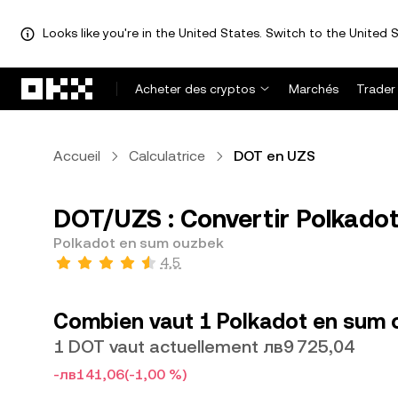
Looks like you're in the United States. Switch to the United S
Aller au contenu principal
Acheter des cryptos
Marchés
Trader
Accueil
Calculatrice
DOT en UZS
DOT/UZS : Convertir Polkado
Polkadot en sum ouzbek
4,5
Combien vaut 1 Polkadot en sum 
1 DOT vaut actuellement лв9 725,04
-лв141,06
(-1,00 %)