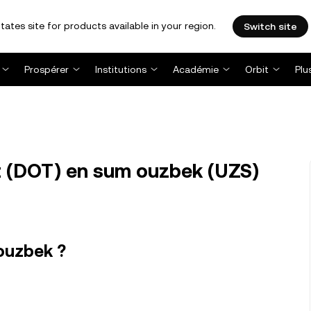
tates site for products available in your region.
Switch site
Prospérer
Institutions
Académie
Orbit
Plu
t (DOT) en sum ouzbek (UZS)
ouzbek ?