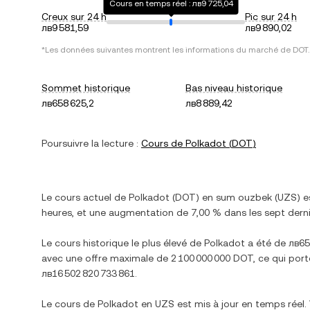
Cours en temps réel : лв9 725,04
Creux sur 24 h
Pic sur 24 h
лв9 581,59
лв9 890,02
*Les données suivantes montrent les informations du marché de
DOT
.
Sommet historique
Bas niveau historique
лв658 625,2
лв8 889,42
Poursuivre la lecture :
Cours de
Polkadot
(
DOT
)
Le cours actuel de
Polkadot
(
DOT
) en
sum ouzbek
(
UZS
) 
heures, et
une augmentation
de
7,00 %
dans les sept derni
Le cours historique le plus élevé de
Polkadot
a été de
лв65
avec une offre maximale de
2 100 000 000 DOT
, ce qui port
лв16 502 820 733 861
.
Le cours de
Polkadot
en
UZS
est mis à jour en temps réel