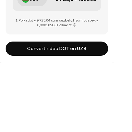
1 Polkadot = 9 725,04 sum ouzbek, 1 sum ouzbek =
0,00010283 Polkadot
Convertir des DOT en UZS