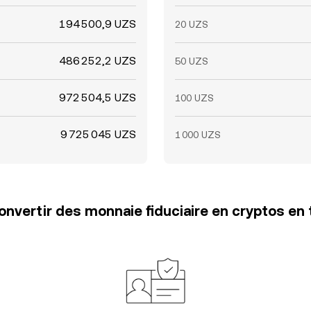
194 500,9 UZS
20 UZS
486 252,2 UZS
50 UZS
972 504,5 UZS
100 UZS
9 725 045 UZS
1 000 UZS
vertir des monnaie fiduciaire en cryptos en 