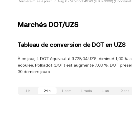
Dernière mise à jour :
Fri Aug 07 2026 21:49:40 (UTC+0000) (Coordinat
Marchés DOT/UZS
Tableau de conversion de DOT en UZS
À ce jour, 1 DOT équivaut à 9 725,04 UZS, diminué 1,00 % 
écoulée, Polkadot (DOT) est augmenté 7,00 %. DOT présent
30 derniers jours.
1 h
24 h
1 sem
1 mois
1 an
2 ans