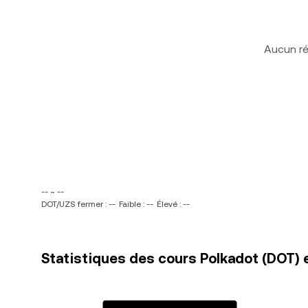
Aucun ré
-- ~ --
DOT/UZS fermer : --
Faible : --
Élevé : --
Statistiques des cours Polkadot (DOT)