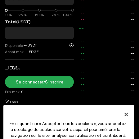
0 %
0 %
25 %
50 %
75 %
100 %
Total
(USDT)
--
--
--
USDT
Disponible
Achat max.
--
EDGE
TP/SL
Se connecter/S’inscrire
Prix max.
0
Frais
Ordres ouverts
Historique des ordres
Positions ouvertes
En cliquant sur « Accepter tous les cookies », vous acceptez
le stockage de cookies sur votre appareil pour améliorer la
navigation sur le site, analyser son utilisation et contribuer à