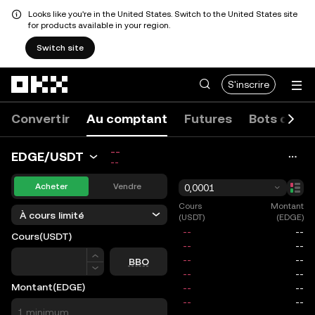
Looks like you're in the United States. Switch to the United States site
for products available in your region.
Switch site
Aller au contenu principal
S'inscrire
Convertir
Au comptant
Futures
Bots de tr
--
EDGE/USDT
--
Acheter
Vendre
0,0001
Cours
Montant
À cours limité
(USDT)
(EDGE)
Cours
(USDT)
Cours
BBO
Montant
(EDGE)