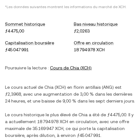
*Les données suivantes montrent les informations du marché de
XCH
.
Sommet historique
Bas niveau historique
ƒ4 475,00
ƒ2,0263
Capitalisation boursière
Offre en circulation
ƒ45 047 991
18 794 978 XCH
Poursuivre la lecture :
Cours de
Chia
(
XCH
)
Le cours actuel de
Chia
(
XCH
) en
florin antillais
(
ANG
) est
ƒ2,3968
, avec
une augmentation
de
3,00 %
dans les dernières
24 heures, et
une baisse
de
9,00 %
dans les sept derniers jours.
Le cours historique le plus élevé de
Chia
a été de
ƒ4 475,00
. Il y
a actuellement
18 794 978 XCH
en circulation, avec une offre
maximale de
35 169 947 XCH
, ce qui porte la capitalisation
boursière, après dilution, à environ
ƒ45 047 991
.