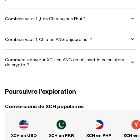
Combien vaut 1 ƒ en Chia aujourd’hui ?
Combien vaut 1 Chia en ANG aujourd’hui ?
Comment convertir XCH en ANG en utilisant le calculateur
de crypto ?
Poursuivre l’exploration
Conversions de XCH populaires
XCH en USD
XCH en PKR
XCH en PHP
XCH en