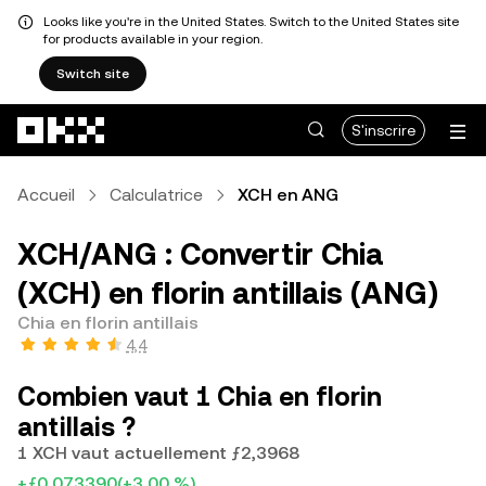
Looks like you're in the United States. Switch to the United States site
for products available in your region.
Switch site
Aller au contenu principal
S'inscrire
Accueil
Calculatrice
XCH en ANG
XCH/ANG : Convertir Chia
(XCH) en florin antillais (ANG)
Chia en florin antillais
4,4
Combien vaut 1 Chia en florin
antillais ?
1 XCH vaut actuellement ƒ2,3968
+ƒ0,073390
(+3,00 %)