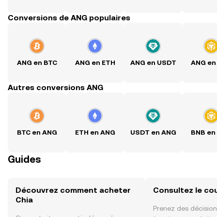
Conversions de ANG populaires
ANG en BTC
ANG en ETH
ANG en USDT
ANG en
Autres conversions ANG
BTC en ANG
ETH en ANG
USDT en ANG
BNB en
Guides
Découvrez comment acheter
Consultez le co
Chia
Prenez des décision