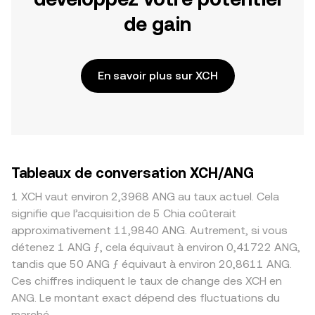
de gain
En savoir plus sur XCH
Tableaux de conversation XCH/ANG
1 XCH vaut environ 2,3968 ANG au taux actuel. Cela
signifie que l’acquisition de 5 Chia coûterait
approximativement 11,9840 ANG. Autrement, si vous
détenez 1 ANG ƒ, cela équivaut à environ 0,41722 ANG,
tandis que 50 ANG ƒ équivaut à environ 20,8611 ANG.
Ces chiffres indiquent le taux de change des XCH en
ANG. Le montant exact dépend des fluctuations du
marché.