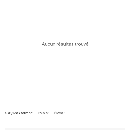
Aucun résultat trouvé
-- ~ --
XCH/ANG fermer : --
Faible : --
Élevé : --