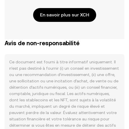
En savoir plus sur XCH
Avis de non-responsabilité
Ce document est fourni à titre informatif uniquement. Il
n’est pas destiné à fournir (i) un conseil en investissement
ou une recommandation d’investissement, (ii) une offre,
une sollicitation ou une incitation d’achat, de vente ou de
détention d’actifs numériques, ou (iii) un conseil financier,
comptable, juridique ou fiscal. Les actifs numériques,
dont les stablecoins et les NFT, sont sujets à la volatilité
du marché, impliquent un degré de risque élevé et
peuvent perdre de la valeur. Évaluez attentivement votre
situation financière et votre tolérance au risque pour
déterminer si vous êtes en mesure de détenir des actifs