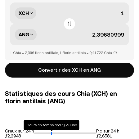
XCH
ANG
1 Chia = 2,396 florin antillais, 1 florin antillais = 0,41722 Chia
Convertir des XCH en ANG
Statistiques des cours Chia (XCH) en
florin antillais (ANG)
Cours en temps réel : ƒ2,3968
Creux sur 24 h
Pic sur 24 h
ƒ2,2948
ƒ2,6581