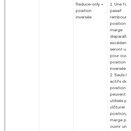
Reduce-only +
1. Une fois 
position
passif
inversée
remboursé,
position d
marge
disparaîtra
excédents
seront util
pour ouvri
position
inversée.
2. Seuls les
actifs de l
position
peuvent êt
utilisés po
clôturer la
position, et
marge pou
ouvrir une