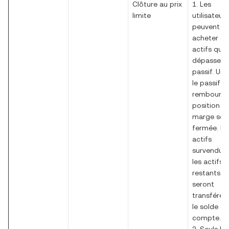
Clôture au prix
1. Les
limite
utilisateurs
peuvent
acheter de
actifs qui
dépassent 
passif. Une
le passif
remboursé,
position d
marge ser
fermée. Le
actifs
survendus 
les actifs
restants
seront
transférés
le solde du
compte.