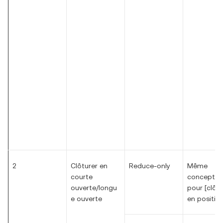
2
Clôturer en
Reduce-only
Même
courte
concept q
ouverte/longu
pour [clôtu
e ouverte
en position