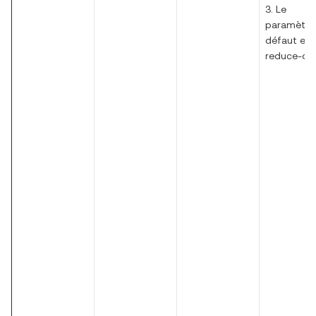
3. Le
paramètre
défaut est
reduce-onl