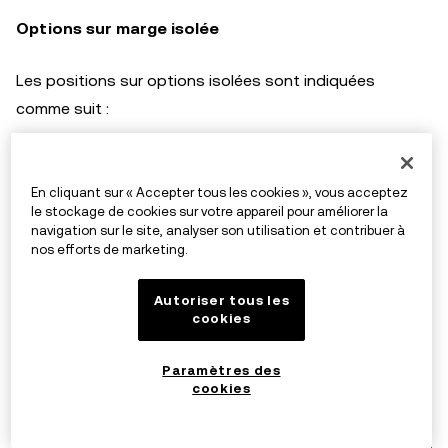
Options sur marge isolée
Les positions sur options isolées sont indiquées
comme suit :
En cliquant sur « Accepter tous les cookies », vous acceptez
le stockage de cookies sur votre appareil pour améliorer la
navigation sur le site, analyser son utilisation et contribuer à
Durée
Définition
nos efforts de marketing.
Autoriser tous les
Total
Le montant total des positions
cookies
longues est positif et le montant total
des positions courtes est négatif.
Paramètres des
cookies
Valeur des options
Positions * mark price * multiplicateur
de contrat