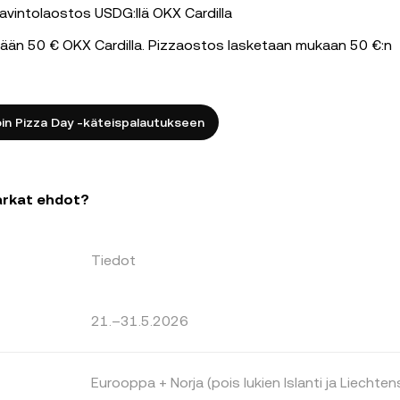
 ravintolaostos USDG:llä OKX Cardilla
tään 50 € OKX Cardilla. Pizzaostos lasketaan mukaan 50 €:n
oin Pizza Day -käteispalautukseen
arkat ehdot?
Tiedot
21.–31.5.2026
Eurooppa + Norja (pois lukien Islanti ja Liechten