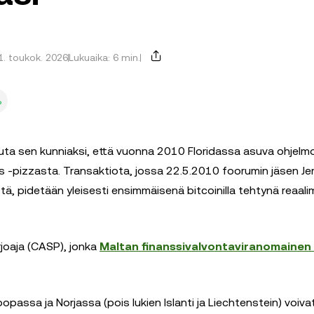
21. toukok. 2026
Lukuaika: 6 min.
%
uta sen kunniaksi, että vuonna 2010 Floridassa asuva ohjelmo
-pizzasta. Transaktiota, jossa 22.5.2010 foorumin jäsen J
:tä, pidetään yleisesti ensimmäisenä bitcoinilla tehtynä reaal
joaja (CASP), jonka
Maltan finanssivalvontaviranomainen
oopassa ja Norjassa (pois lukien Islanti ja Liechtenstein) voiv