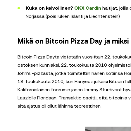
Kuka on kelvollinen?
OKX Cardin
haltijat, joill
Norjassa (pois lukien Islanti ja Liechtenstein)
Mikä on Bitcoin Pizza Day ja miksi
Bitcoin Pizza Dayta vietetään vuosittain 22. toukok
ostoksen kunniaksi. 22. toukokuuta 2010 ohjelmisto
John's -pizzasta, jotka toimitettiin hänen kotiinsa Flo
18. toukokuuta 2010, kun Hanyecz julkaisi BitcoinTa
Kalifornialainen foorumin jäsen Jeremy Sturdivant hyv
Laszlolle Floridaan. Transaktio osoitti, että bitcoin
sitä ajatus oli ollut lähinnä teoreettinen.