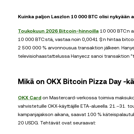
Kuinka paljon Laszlon 10 000 BTC olisi nykyään 
Toukokuun 2026 Bitcoin-hinnoilla
10 000 BTC:n arv
10 000 BTC:stä, vastaa noin 0,0041 $:n hintaa bitcoin
2 500 000 % arvonnousua transaktion jälkeen. Hanyec
televisiohaastattelussa Hanyecz sanoi transaktion "tehn
Mikä on OKX Bitcoin Pizza Day -k
OKX Card
on Mastercard-verkossa toimiva maksukort
vahvistetuille OKX-käyttäjille ETA-alueella. 21.–31. 
kampanjajakson aikana, saavat 100 % käteispalautuks
20 USDG. Tehtävät ovat seuraavat: