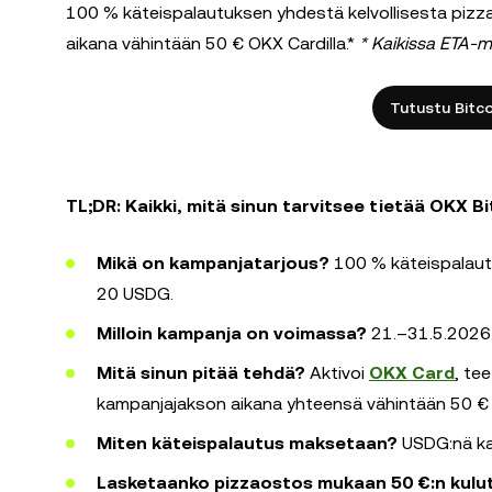
100 % käteispalautuksen yhdestä kelvollisesta piz
aikana vähintään 50 € OKX Cardilla.*
* Kaikissa ETA-m
Tutustu Bitc
TL;DR: Kaikki, mitä sinun tarvitsee tietää OKX 
Mikä on kampanjatarjous?
100 % käteispalautu
20 USDG.
Milloin kampanja on voimassa?
21.–31.5.2026
Mitä sinun pitää tehdä?
Aktivoi
OKX Card
, te
kampanjajakson aikana yhteensä vähintään 50 € 
Miten käteispalautus maksetaan?
USDG:nä kam
Lasketaanko pizzaostos mukaan 50 €:n kul