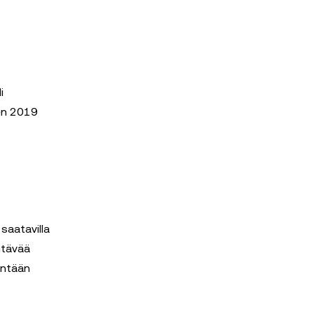
i
den 2019
 saatavilla
htävää
intään