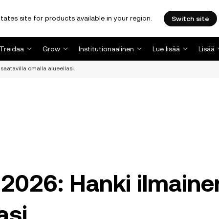
tates site for products available in your region.
Switch site
Treidaa
Grow
Institutionaalinen
Lue lisää
Lisää
saatavilla omalla alueellasi.
 2026: Hanki ilmaine
asi