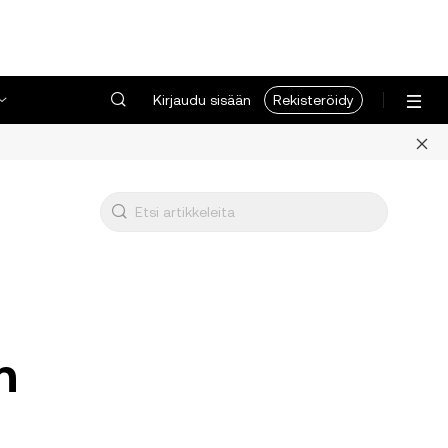
Kirjaudu sisään
Rekisteröidy
n