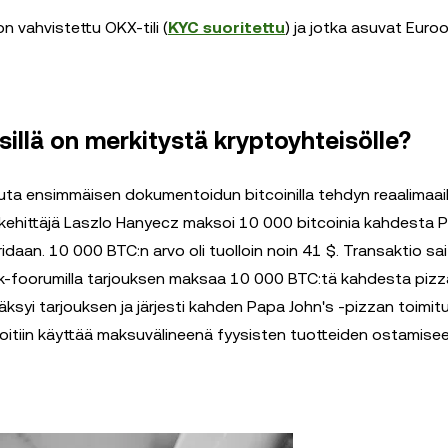
a on vahvistettu OKX-tili (
KYC suoritettu
) ja jotka asuvat Euro
 sillä on merkitystä kryptoyhteisölle?
uuta ensimmäisen dokumentoidun bitcoinilla tehdyn reaalimaa
kehittäjä Laszlo Hanyecz maksoi 10 000 bitcoinia kahdesta 
ridaan. 10 000 BTC:n arvo oli tuolloin noin 41 $. Transaktio sa
lk-foorumilla tarjouksen maksaa 10 000 BTC:tä kahdesta pizz
äksyi tarjouksen ja järjesti kahden Papa John's -pizzan toimi
ia voitiin käyttää maksuvälineenä fyysisten tuotteiden ostamis