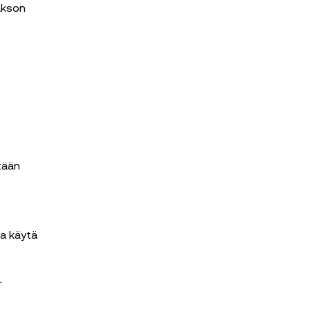
akson
tään
ja käytä
.