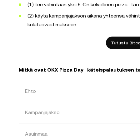
(1) tee vähintään yksi 5 €:n kelvollinen pizza- tai
(2) käytä kampanjajakson aikana yhteensä vähin
kulutusvaatimukseen.
Tutustu Bitc
Mitkä ovat OKX Pizza Day -käteispalautuksen t
Ehto
Kampanjajakso
Asuinmaa