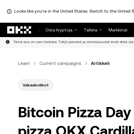
Looks like you're in the United States. Switch to the United S
Siirry pääsisältöön
Osta kryptoja
Talleta
Markkinat
Tämä sivu on vain tiedoksi. Tietyt palvelut ja ominaisuudet eivät ehkä ole 
Learn
Current campaigns
Artikkeli
Vakaakolikot
Bitcoin Pizza Day
pizza OKX Cardill