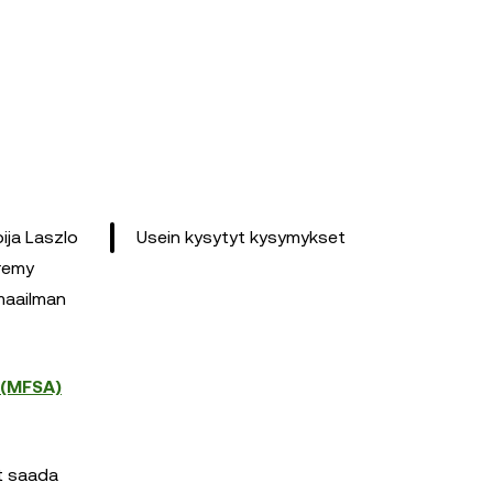
ija Laszlo
Usein kysytyt kysymykset
eremy
imaailman
 (MFSA)
at saada