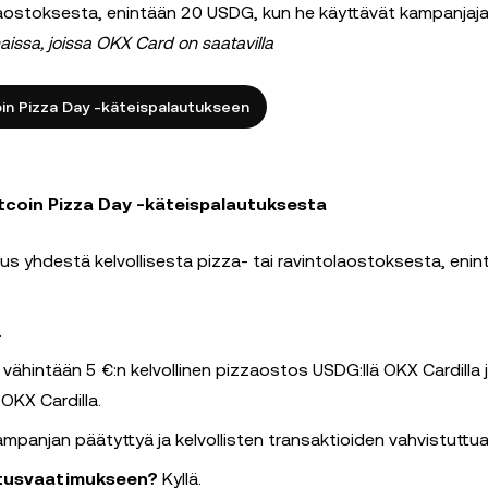
zaostoksesta, enintään 20 USDG, kun he käyttävät kampanjaj
aissa, joissa OKX Card on saatavilla
oin Pizza Day -käteispalautukseen
Bitcoin Pizza Day -käteispalautuksesta
s yhdestä kelvollisesta pizza- tai ravintolaostoksesta, enin
.
e vähintään 5 €:n kelvollinen pizzaostos USDG:llä OKX Cardilla 
OKX Cardilla.
panjan päätyttyä ja kelvollisten transaktioiden vahvistuttua
utusvaatimukseen?
Kyllä.