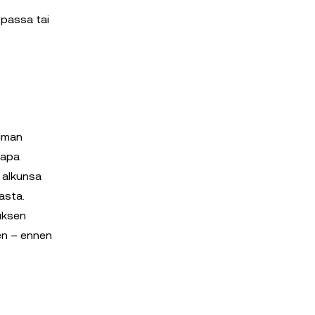
opassa tai
ilman
Papa
i alkunsa
asta.
tuksen
een – ennen