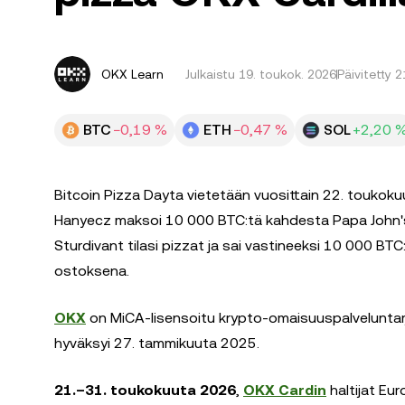
OKX Learn
Julkaistu
19. toukok. 2026
Päivitetty 
BTC
−0,19 %
ETH
−0,47 %
SOL
+2,20 
Bitcoin Pizza Dayta vietetään vuosittain 22. toukoku
Hanyecz maksoi 10 000 BTC:tä kahdesta Papa John's 
Sturdivant tilasi pizzat ja sai vastineeksi 10 000 BTC
ostoksena.
OKX
on MiCA-lisensoitu krypto-omaisuuspalveluntar
hyväksyi 27. tammikuuta 2025.
21.–31. toukokuuta 2026
,
OKX Cardin
haltijat Eur