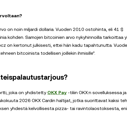
arvoltaan?
o on noin miljardi dollaria. Vuoden 2010 ostohinta, eli 41 $
ia kohden. Samojen bitcoinien arvo nykyhinnoilla tarkoittaa yl
z on kertonut julkisesti, ettei hän kadu tapahtunutta. Vuo
een bitcoinista todellisen joillekin ihmisille".
äteispalautustarjous?
ti, joka on yhdistetty
OKX Pay
-tiliin OKX:n sovelluksessa ja
toukokuuta 2026 OKX Cardin haltijat, jotka suorittavat kaksi te
en yhdestä kelvollisesta pizza- tai ravintolaostoksesta, en