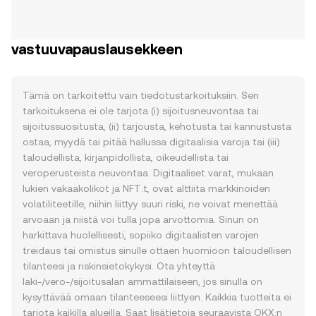
vastuuvapauslausekkeen
Tämä on tarkoitettu vain tiedotustarkoituksiin. Sen
tarkoituksena ei ole tarjota (i) sijoitusneuvontaa tai
sijoitussuositusta, (ii) tarjousta, kehotusta tai kannustusta
ostaa, myydä tai pitää hallussa digitaalisia varoja tai (iii)
taloudellista, kirjanpidollista, oikeudellista tai
veroperusteista neuvontaa. Digitaaliset varat, mukaan
lukien vakaakolikot ja NFT:t, ovat alttiita markkinoiden
volatiliteetille, niihin liittyy suuri riski, ne voivat menettää
arvoaan ja niistä voi tulla jopa arvottomia. Sinun on
harkittava huolellisesti, sopiiko digitaalisten varojen
treidaus tai omistus sinulle ottaen huomioon taloudellisen
tilanteesi ja riskinsietokykysi. Ota yhteyttä
laki-/vero-/sijoitusalan ammattilaiseen, jos sinulla on
kysyttävää omaan tilanteeseesi liittyen. Kaikkia tuotteita ei
tarjota kaikilla alueilla. Saat lisätietoja seuraavista OKX:n