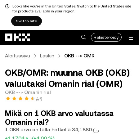
Looks like you're in the United States. Switch to the United States site
for products available in your region.
Switch site
Siirry pääsisältöön
Rekisteröidy
Aloitussivu
Laskin
OKB --> OMR
OKB/OMR: muunna OKB (OKB)
valuutaksi Omanin rial (OMR)
OKB --> Omanin rial
4,6
Mikä on 1 OKB arvo valuutassa
Omanin rial?
1 OKB arvo on tällä hetkellä ر.ع.34,1880
+ر.ع.1,1704
(+4,00 %)