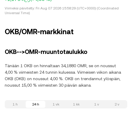
Viimeksi päivitetty:
Fri Aug 07 2026 15:58:29 (UTC+0000) (Coordinated
Universal Time)
OKB/OMR-markkinat
OKB-->OMR-muuntotaulukko
Tänään 1 OKB on hinnaltaan 34,1880 OMR, se on noussut
4,00 % viimeisten 24 tunnin kuluessa. Viimeisen viikon aikana
OKB (OKB) on noussut 4,00 %. OKB on trendannut ylöspäin,
noussut 15,00 % viimeisten 30 päivän aikana.
1 h
24 h
1 vk
1 kk
1 v
2 v