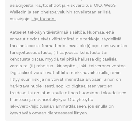
asiakirjoista:
Käyttöehdot
ja
Riskivaroitus
. OKX Web3
Walletiin ja sen oheispalveluihin sovelletaan erillisiä
asiakirjoja:
käyttöehdot
.
Katselet tekoälyn tiivistämää sisältöä. Huomaa, että
annetut tiedot eivät välttämättä ole tarkkoja, täydellisiä
tai ajantasaisia. Nämä tiedot eivät ole (i) sijoitusneuvontaa
tai sijoitussuositusta, (ii) tarjousta, kehotusta tai
kehotusta ostaa, myydä tai pitää hallussa digitaalisia
varoja tai (iii) rahoitus-, kirjanpito-, laki- tai veroneuvontaa.
Digitaaliset varat ovat alttiita markkinavaihteluille, niihin
liittyy suuri riski ja ne voivat menettää arvoaan. Sinun on
harkittava huolellisesti, sopiiko digitaalisten varojen
treidaus tai omistus sinulle ottaen huomioon taloudellisen
tilanteesi ja riskinsietokykysi. Ota yhteyttä
laki-/vero-/sijoitusalan ammattilaiseen, jos sinulla on
kysyttävää omaan tilanteeseesi liittyen.