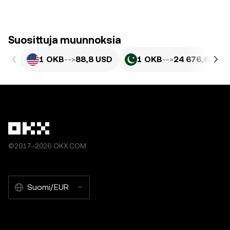
Suosittuja muunnoksia
1 OKB
-->
88,8 USD
1 OKB
-->
24 676,6 PKR
©2017–2026 OKX.COM
Suomi/EUR