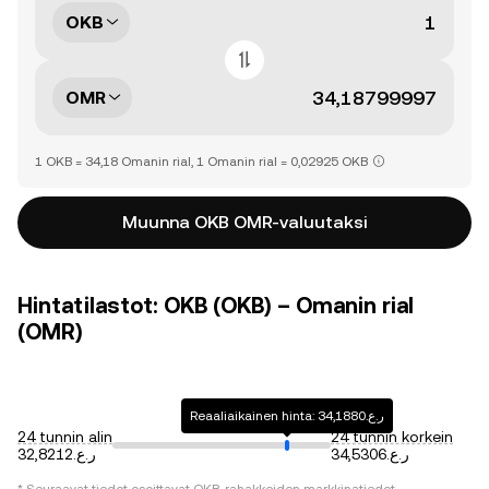
OKB
OMR
1 OKB = 34,18 Omanin rial, 1 Omanin rial = 0,02925 OKB
Muunna OKB OMR-valuutaksi
Hintatilastot: OKB (OKB) – Omanin rial
(OMR)
Reaaliaikainen hinta: ر.ع.34,1880
24 tunnin alin
24 tunnin korkein
ر.ع.34,5306
ر.ع.32,8212