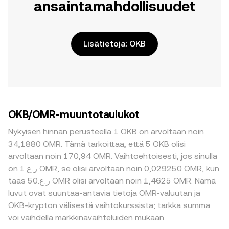
ansaintamahdollisuudet
Lisätietoja: OKB
OKB/OMR-muuntotaulukot
Nykyisen hinnan perusteella 1 OKB on arvoltaan noin
34,1880 OMR. Tämä tarkoittaa, että 5 OKB olisi
arvoltaan noin 170,94 OMR. Vaihtoehtoisesti, jos sinulla
on ر.ع.1 OMR, se olisi arvoltaan noin 0,029250 OMR, kun
taas ر.ع.50 OMR olisi arvoltaan noin 1,4625 OMR. Nämä
luvut ovat suuntaa-antavia tietoja OMR-valuutan ja
OKB-krypton välisestä vaihtokurssista; tarkka summa
voi vaihdella markkinavaihteluiden mukaan.