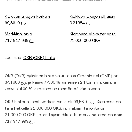
* Seuraavat tiedot osoittavat
OKB
-rahakkeiden markkinatiedot.
Kaikkien aikojen korkein
Kaikkien aikojen alhaisin
ر.ع.0,21984
ر.ع.99,5610
Markkina-arvo
Kierrossa oleva tarjonta
ر.ع.717 947 999
21 000 000 OKB
Lue lisää:
OKB
(
OKB
) hinta
OKB
(
OKB
) nykyinen hinta valuutassa
Omanin rial
(
OMR
) on
ر.ع.34,1880
, ja
kasvu
/
4,00 %
viimeisen 24 tunnin aikana ja
kasvu
/
4,00 %
viimeisen seitsemän päivän aikana.
OKB
historiallisesti korkein hinta oli
ر.ع.99,5610
. Kierrossa on
tällä hetkellä
21 000 000 OKB
, ja maksimitarjonta on
21 000 000 OKB
, joten täysin dilutoitu markkina-arvo on noin
ر.ع.717 947 999
.