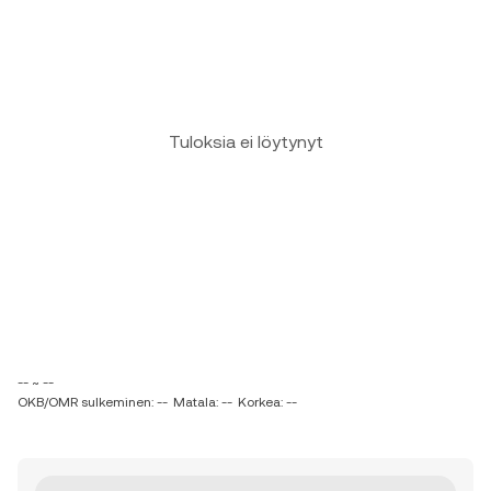
Tuloksia ei löytynyt
-- ~ --
OKB/OMR sulkeminen: --
Matala: --
Korkea: --