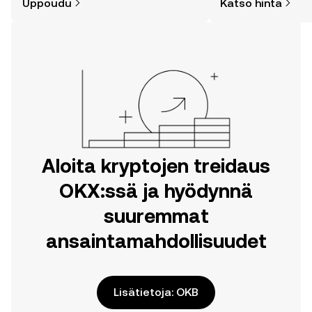
Uppoudu
Katso hinta
matkasi OKX:n mobiilisovelluksessa
tai suoraan verkossa.
Aloita kryptojen treidaus
OKX:ssä ja hyödynnä
suuremmat
ansaintamahdollisuudet
Lisätietoja: OKB