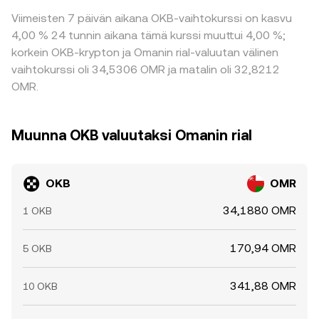
Viimeisten 7 päivän aikana OKB-vaihtokurssi on kasvu
4,00 % 24 tunnin aikana tämä kurssi muuttui 4,00 %;
korkein OKB-krypton ja Omanin rial-valuutan välinen
vaihtokurssi oli 34,5306 OMR ja matalin oli 32,8212
OMR.
Muunna OKB valuutaksi Omanin rial
OKB
OMR
34,1880 OMR
1 OKB
170,94 OMR
5 OKB
341,88 OMR
10 OKB