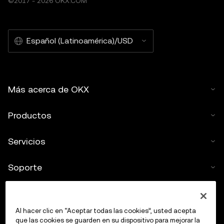
©2017 - 2026 OKX.COM
Español (Latinoamérica)/USD
Más acerca de OKX
Productos
Servicios
Soporte
Comprar criptos
Al hacer clic en “Aceptar todas las cookies”, usted acepta
Calculadora de criptomonedas
que las cookies se guarden en su dispositivo para mejorar la