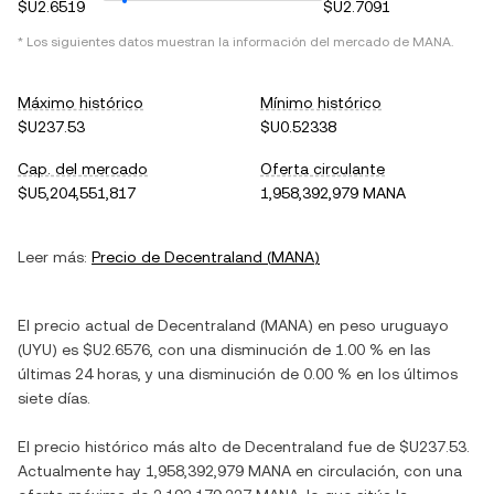
$U2.6519
$U2.7091
* Los siguientes datos muestran la información del mercado de
MANA
.
Máximo histórico
Mínimo histórico
$U237.53
$U0.52338
Cap. del mercado
Oferta circulante
$U5,204,551,817
1,958,392,979 MANA
Leer más:
Precio de
Decentraland
(
MANA
)
El precio actual de
Decentraland
(
MANA
) en
peso uruguayo
(
UYU
) es
$U2.6576
, con
una disminución
de
1.00 %
en las
últimas 24 horas, y
una disminución
de
0.00 %
en los últimos
siete días.
El precio histórico más alto de
Decentraland
fue de
$U237.53
.
Actualmente hay
1,958,392,979 MANA
en circulación, con una