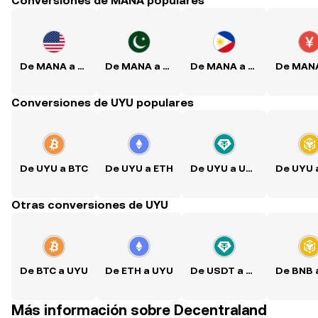
Conversiones de MANA populares
De MANA a USD
De MANA a PKR
De MANA a PHP
Conversiones de UYU populares
De UYU a BTC
De UYU a ETH
De UYU a USDT
Otras conversiones de UYU
De BTC a UYU
De ETH a UYU
De USDT a UYU
Más información sobre Decentraland