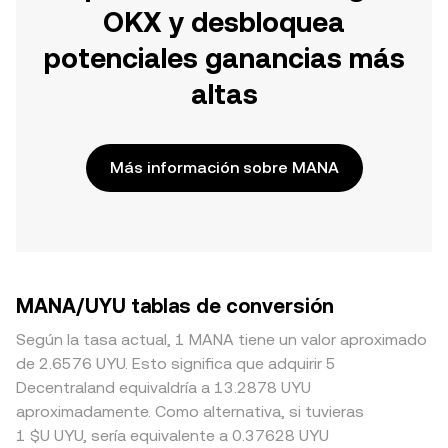
OKX y desbloquea
potenciales ganancias más
altas
Más información sobre MANA
MANA/UYU tablas de conversión
Según la tasa actual, 1 MANA tiene un valor aproximado
de 2.6576 UYU. Esto significa que adquirir 5
Decentraland equivaldría a 13.2878 UYU
aproximadamente. Como alternativa, si tuvieras
1 $U UYU, sería equivalente a 0.37628 UYU