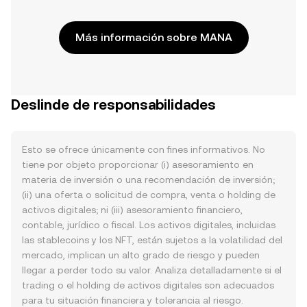
Más información sobre MANA
Deslinde de responsabilidades
Esto se ofrece únicamente con fines informativos. No
tiene por objeto proporcionar (i) asesoramiento en
materia de inversión o una recomendación de inversión;
(ii) una oferta o solicitud de compra, venta o holding de
activos digitales; ni (iii) asesoramiento financiero,
contable, jurídico o fiscal. Los activos digitales, incluidas
las stablecoins y los NFT, están sujetos a la volatilidad del
mercado, implican un alto grado de riesgo y pueden
llegar a perder todo su valor. Analiza detalladamente si el
trading o el holding de activos digitales son adecuados
para tu situación financiera y tolerancia al riesgo.