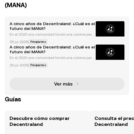
(MANA)
A cinco años de Decentraland: ¿Cuál es el
futuro del MANA?
En el 2020 una comunidad fundó una colonia para
vivir de manera autónoma, sin un gobierno que rigi
25 jul 2025
|
Principiantes
era sus actividades económicas. A esta colonia le ll
A cinco años de Decentraland: ¿Cuál es el
amaron Decentraland, un mundo virtual que acuñó
futuro del MANA?
el
En el 2020 una comunidad fundó una colonia para
vivir de manera autónoma, sin un gobierno que rigi
25 jul 2025
|
Principiantes
era sus actividades económicas. A esta colonia le ll
amaron Decentraland, un mundo virtual que acuñó
el
Ver más
Guías
Descubre cómo comprar
Consulta el prec
Decentraland
Decentraland