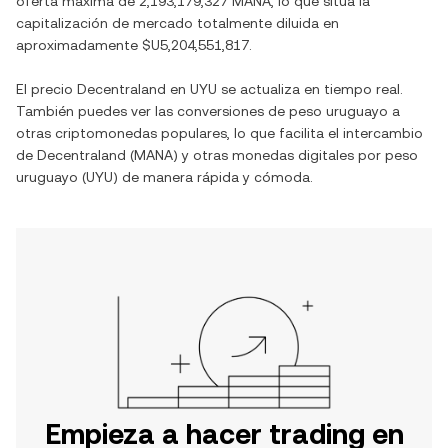
oferta máxima de
2,193,179,327 MANA
, lo que sitúa la
capitalización de mercado totalmente diluida en
aproximadamente
$U5,204,551,817
.
El precio
Decentraland
en
UYU
se actualiza en tiempo real.
También puedes ver las conversiones de
peso uruguayo
a
otras criptomonedas populares, lo que facilita el intercambio
de
Decentraland
(
MANA
) y otras monedas digitales por
peso
uruguayo
(
UYU
) de manera rápida y cómoda.
Empieza a hacer trading en