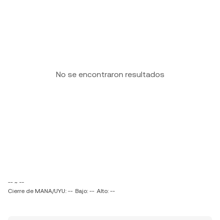
No se encontraron resultados
-- ~ --
Cierre de MANA/UYU: --
Bajo: --
Alto: --