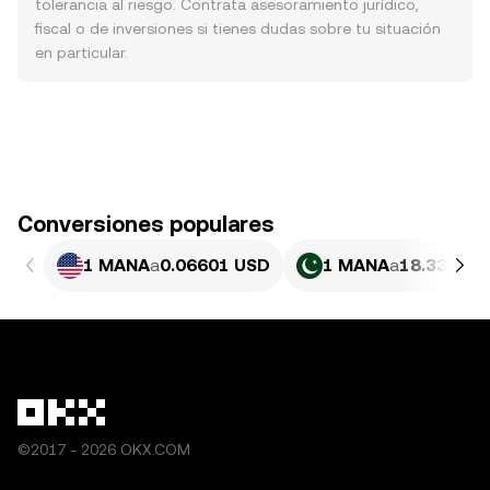
tolerancia al riesgo. Contrata asesoramiento jurídico,
fiscal o de inversiones si tienes dudas sobre tu situación
en particular.
Conversiones populares
1 MANA
a
0.06601 USD
1 MANA
a
18.33 PKR
©2017 - 2026 OKX.COM