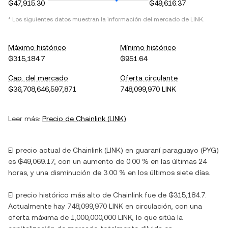
₲47,915.30
₲49,616.37
* Los siguientes datos muestran la información del mercado de
LINK
.
Máximo histórico
Mínimo histórico
₲315,184.7
₲951.64
Cap. del mercado
Oferta circulante
₲36,708,646,597,871
748,099,970 LINK
Leer más:
Precio de
Chainlink
(
LINK
)
El precio actual de
Chainlink
(
LINK
) en
guaraní paraguayo
(
PYG
)
es
₲49,069.17
, con
un aumento
de
0.00 %
en las últimas 24
horas, y
una disminución
de
3.00 %
en los últimos siete días.
El precio histórico más alto de
Chainlink
fue de
₲315,184.7
.
Actualmente hay
748,099,970 LINK
en circulación, con una
oferta máxima de
1,000,000,000 LINK
, lo que sitúa la