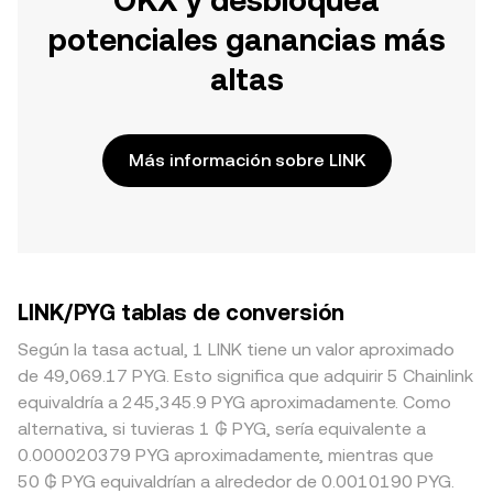
OKX y desbloquea
potenciales ganancias más
altas
Más información sobre LINK
LINK/PYG tablas de conversión
Según la tasa actual, 1 LINK tiene un valor aproximado
de 49,069.17 PYG. Esto significa que adquirir 5 Chainlink
equivaldría a 245,345.9 PYG aproximadamente. Como
alternativa, si tuvieras 1 ₲ PYG, sería equivalente a
0.000020379 PYG aproximadamente, mientras que
50 ₲ PYG equivaldrían a alrededor de 0.0010190 PYG.