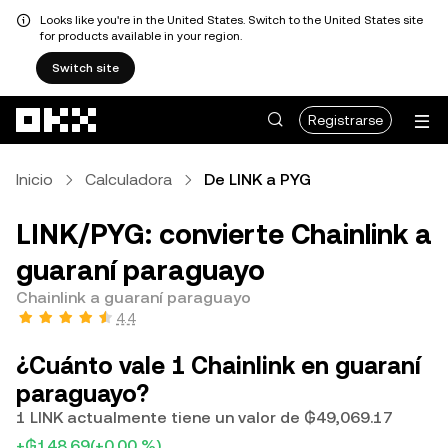
Looks like you're in the United States. Switch to the United States site
for products available in your region.
Switch site
Saltar al contenido principal
Registrarse
Inicio
Calculadora
De LINK a PYG
LINK/PYG: convierte Chainlink a
guaraní paraguayo
Chainlink a guaraní paraguayo
4.4
¿Cuánto vale 1 Chainlink en guaraní
paraguayo?
1 LINK actualmente tiene un valor de ₲49,069.17
+₲148.69
(+0.00 %)