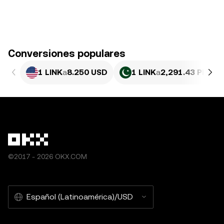
Conversiones populares
1 LINK
a
8.250 USD
1 LINK
a
2,291.43 PKR
©2017 - 2026 OKX.COM
Español (Latinoamérica)/USD