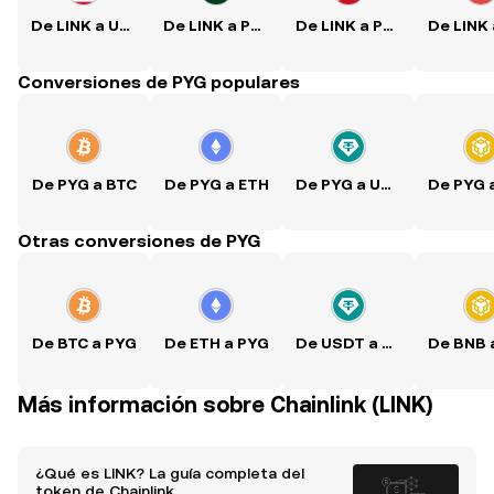
De LINK a USD
De LINK a PKR
De LINK a PHP
Conversiones de PYG populares
De PYG a BTC
De PYG a ETH
De PYG a USDT
Otras conversiones de PYG
De BTC a PYG
De ETH a PYG
De USDT a PYG
Más información sobre Chainlink (LINK)
¿Qué es LINK? La guía completa del
token de Chainlink