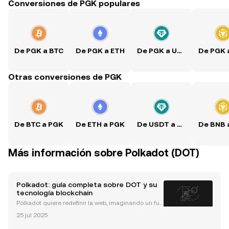
Conversiones de PGK populares
De PGK a BTC
De PGK a ETH
De PGK a USDT
Otras conversiones de PGK
De BTC a PGK
De ETH a PGK
De USDT a PGK
Más información sobre Polkadot (DOT)
Polkadot: guía completa sobre DOT y su
tecnología blockchain
Polkadot quiere redefinir la web, imaginando un fut
uro descentralizado en el que los individuos contro
25 jul 2025
len sus identidades y datos, libres de autoridades c
entrales. Polkadot es un protocolo avanzado de