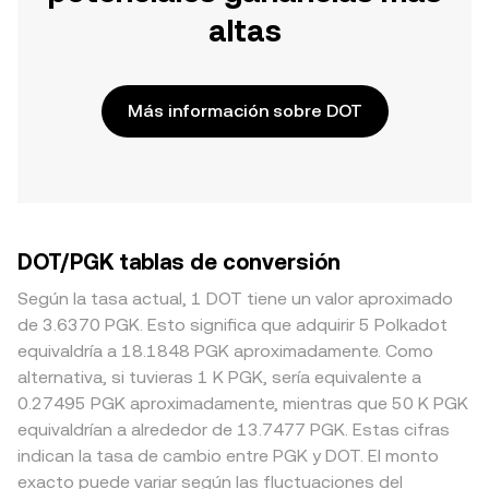
altas
Más información sobre DOT
DOT/PGK tablas de conversión
Según la tasa actual, 1 DOT tiene un valor aproximado
de 3.6370 PGK. Esto significa que adquirir 5 Polkadot
equivaldría a 18.1848 PGK aproximadamente. Como
alternativa, si tuvieras 1 K PGK, sería equivalente a
0.27495 PGK aproximadamente, mientras que 50 K PGK
equivaldrían a alrededor de 13.7477 PGK. Estas cifras
indican la tasa de cambio entre PGK y DOT. El monto
exacto puede variar según las fluctuaciones del