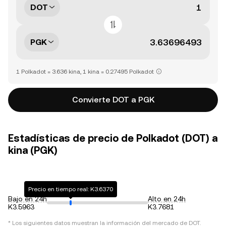
DOT
PGK
1 Polkadot = 3.636 kina, 1 kina = 0.27495 Polkadot
Convierte DOT a PGK
Estadísticas de precio de Polkadot (DOT) a
kina (PGK)
Precio en tiempo real: K3.6370
Bajo en 24h
Alto en 24h
K3.5963
K3.7681
* Los siguientes datos muestran la información del mercado de
DOT
.