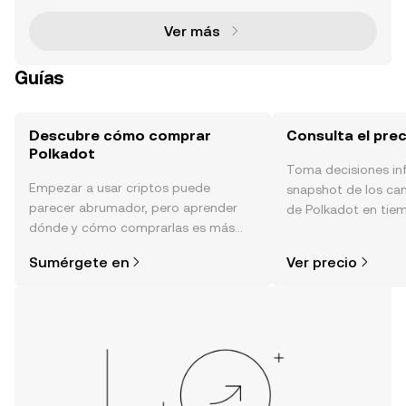
Ver más
Guías
Descubre cómo comprar
Consulta el pre
Polkadot
Toma decisiones i
Empezar a usar criptos puede
snapshot de los ca
parecer abrumador, pero aprender
de Polkadot en tiemp
dónde y cómo comprarlas es más
sentimiento de la c
simple de lo que piensas. Comienza
noticias y más.
Sumérgete en
Ver precio
tu aventura en la aplicación móvil de
OKX o aquí mismo en la página web.