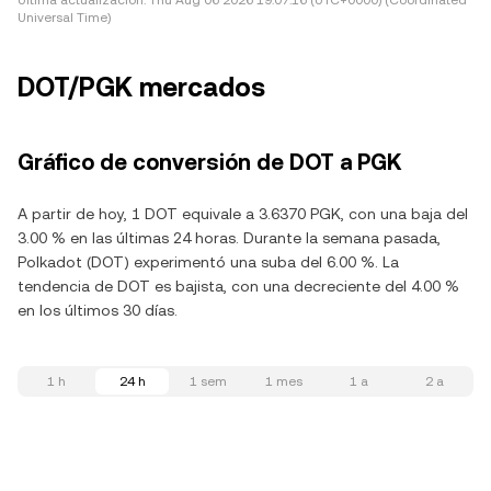
Última actualización:
Thu Aug 06 2026 19:07:16 (UTC+0000) (Coordinated
Universal Time)
DOT/PGK mercados
Gráfico de conversión de DOT a PGK
A partir de hoy, 1 DOT equivale a 3.6370 PGK, con una baja del
3.00 % en las últimas 24 horas. Durante la semana pasada,
Polkadot (DOT) experimentó una suba del 6.00 %. La
tendencia de DOT es bajista, con una decreciente del 4.00 %
en los últimos 30 días.
1 h
24 h
1 sem
1 mes
1 a
2 a