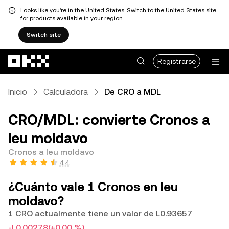
Looks like you're in the United States. Switch to the United States site
for products available in your region.
Switch site
Saltar al contenido principal
Registrarse
Inicio
Calculadora
De CRO a MDL
CRO/MDL: convierte Cronos a
leu moldavo
Cronos a leu moldavo
4.4
¿Cuánto vale 1 Cronos en leu
moldavo?
1 CRO actualmente tiene un valor de L0.93657
-L0.00278
(+0.00 %)