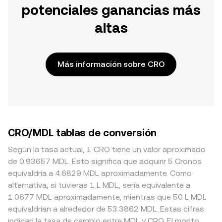
potenciales ganancias más
altas
Más información sobre CRO
CRO/MDL tablas de conversión
Según la tasa actual, 1 CRO tiene un valor aproximado
de 0.93657 MDL. Esto significa que adquirir 5 Cronos
equivaldría a 4.6829 MDL aproximadamente. Como
alternativa, si tuvieras 1 L MDL, sería equivalente a
1.0677 MDL aproximadamente, mientras que 50 L MDL
equivaldrían a alrededor de 53.3862 MDL. Estas cifras
indican la tasa de cambio entre MDL y CRO. El monto