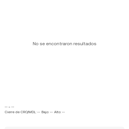
No se encontraron resultados
-- ~ --
Cierre de CRO/MDL: --
Bajo: --
Alto: --