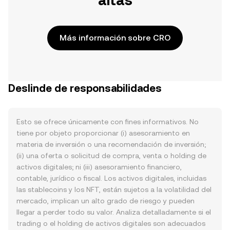
altas
Más información sobre CRO
Deslinde de responsabilidades
Esto se ofrece únicamente con fines informativos. No
tiene por objeto proporcionar (i) asesoramiento en
materia de inversión o una recomendación de inversión;
(ii) una oferta o solicitud de compra, venta o holding de
activos digitales; ni (iii) asesoramiento financiero,
contable, jurídico o fiscal. Los activos digitales, incluidas
las stablecoins y los NFT, están sujetos a la volatilidad del
mercado, implican un alto grado de riesgo y pueden
llegar a perder todo su valor. Analiza detalladamente si el
trading o el holding de activos digitales son adecuados