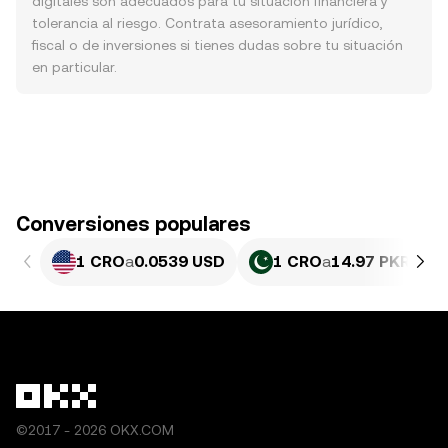
digitales son adecuados para tu situación financiera y
tolerancia al riesgo. Contrata asesoramiento jurídico,
fiscal o de inversiones si tienes dudas sobre tu situación
en particular.
Conversiones populares
1 CRO
a
0.0539 USD
1 CRO
a
14.97 PKR
©2017 - 2026 OKX.COM