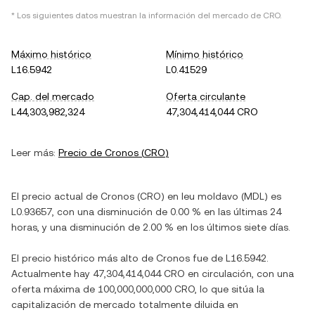
* Los siguientes datos muestran la información del mercado de
CRO
.
Máximo histórico
Mínimo histórico
L16.5942
L0.41529
Cap. del mercado
Oferta circulante
L44,303,982,324
47,304,414,044 CRO
Leer más:
Precio de
Cronos
(
CRO
)
El precio actual de
Cronos
(
CRO
) en
leu moldavo
(
MDL
) es
L0.93657
, con
una disminución
de
0.00 %
en las últimas 24
horas, y
una disminución
de
2.00 %
en los últimos siete días.
El precio histórico más alto de
Cronos
fue de
L16.5942
.
Actualmente hay
47,304,414,044 CRO
en circulación, con una
oferta máxima de
100,000,000,000 CRO
, lo que sitúa la
capitalización de mercado totalmente diluida en