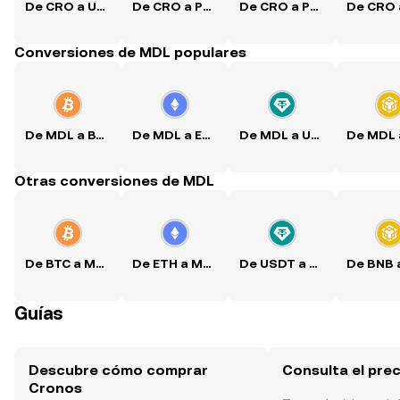
De CRO a USD
De CRO a PKR
De CRO a PHP
Conversiones de MDL populares
De MDL a BTC
De MDL a ETH
De MDL a USDT
Otras conversiones de MDL
De BTC a MDL
De ETH a MDL
De USDT a MDL
Guías
Descubre cómo comprar
Consulta el pre
Cronos