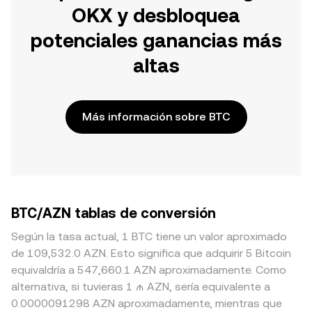
OKX y desbloquea
potenciales ganancias más
altas
Más información sobre BTC
BTC/AZN tablas de conversión
Según la tasa actual, 1 BTC tiene un valor aproximado
de 109,532.0 AZN. Esto significa que adquirir 5 Bitcoin
equivaldría a 547,660.1 AZN aproximadamente. Como
alternativa, si tuvieras 1 ₼ AZN, sería equivalente a
0.0000091298 AZN aproximadamente, mientras que