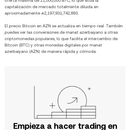
oferta máxima de
21,000,000 BTC
, lo que sitúa la
capitalización de mercado totalmente diluida en
aproximadamente
₼2,197,931,742,893
.
El precio
Bitcoin
en
AZN
se actualiza en tiempo real. También
puedes ver las conversiones de
manat azerbaiyano
a otras
criptomonedas populares, lo que facilita el intercambio de
Bitcoin
(
BTC
) y otras monedas digitales por
manat
azerbaiyano
(
AZN
) de manera rápida y cómoda.
Empieza a hacer trading en