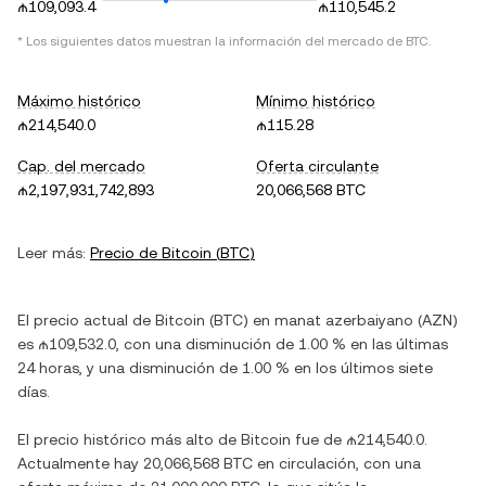
₼109,093.4
₼110,545.2
* Los siguientes datos muestran la información del mercado de
BTC
.
Máximo histórico
Mínimo histórico
₼214,540.0
₼115.28
Cap. del mercado
Oferta circulante
₼2,197,931,742,893
20,066,568 BTC
Leer más:
Precio de
Bitcoin
(
BTC
)
El precio actual de
Bitcoin
(
BTC
) en
manat azerbaiyano
(
AZN
)
es
₼109,532.0
, con
una disminución
de
1.00 %
en las últimas
24 horas, y
una disminución
de
1.00 %
en los últimos siete
días.
El precio histórico más alto de
Bitcoin
fue de
₼214,540.0
.
Actualmente hay
20,066,568 BTC
en circulación, con una