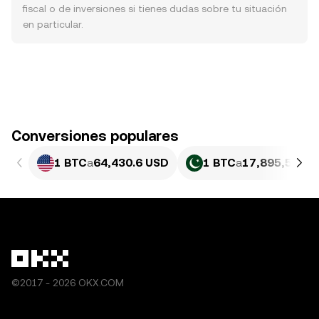
fiscal o de inversiones si tienes dudas sobre tu situación
en particular.
Conversiones populares
1 BTC
a
64,430.6 USD
1 BTC
a
17,895,599.3
©2017 - 2026 OKX.COM