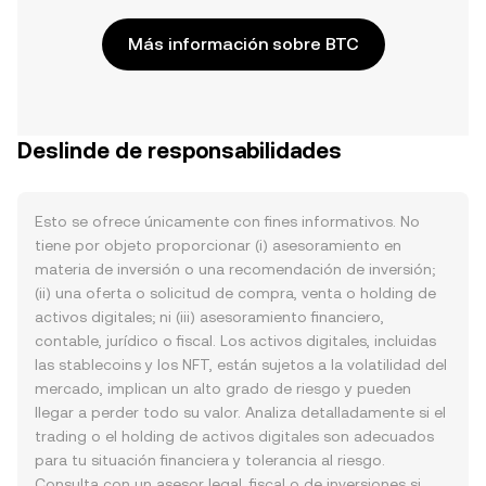
Más información sobre BTC
Deslinde de responsabilidades
Esto se ofrece únicamente con fines informativos. No
tiene por objeto proporcionar (i) asesoramiento en
materia de inversión o una recomendación de inversión;
(ii) una oferta o solicitud de compra, venta o holding de
activos digitales; ni (iii) asesoramiento financiero,
contable, jurídico o fiscal. Los activos digitales, incluidas
las stablecoins y los NFT, están sujetos a la volatilidad del
mercado, implican un alto grado de riesgo y pueden
llegar a perder todo su valor. Analiza detalladamente si el
trading o el holding de activos digitales son adecuados
para tu situación financiera y tolerancia al riesgo.
Consulta con un asesor legal, fiscal o de inversiones si