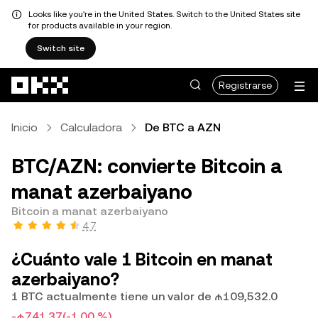
Looks like you're in the United States. Switch to the United States site
for products available in your region.
Switch site
Saltar al contenido principal
Registrarse
Inicio
Calculadora
De BTC a AZN
BTC/AZN: convierte Bitcoin a
manat azerbaiyano
Bitcoin a manat azerbaiyano
4.7
¿Cuánto vale 1 Bitcoin en manat
azerbaiyano?
1 BTC actualmente tiene un valor de ₼109,532.0
-₼741.37
(-1.00 %)