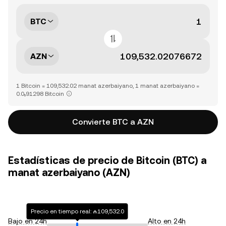
BTC
AZN
1 Bitcoin = 109,532.02 manat azerbaiyano, 1 manat azerbaiyano =
0.0₅91298 Bitcoin
Convierte BTC a AZN
Estadísticas de precio de Bitcoin (BTC) a
manat azerbaiyano (AZN)
Precio en tiempo real: ₼109,532.0
Bajo en 24h
Alto en 24h