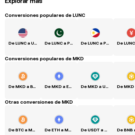
Explorar más
Conversiones populares de LUNC
De LUNC a USD
De LUNC a PKR
De LUNC a PHP
Conversiones populares de MKD
De MKD a BTC
De MKD a ETH
De MKD a USDT
Otras conversiones de MKD
De BTC a MKD
De ETH a MKD
De USDT a MKD