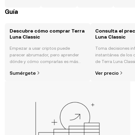
Guía
Descubre cómo comprar Terra
Consulta el prec
Luna Classic
Luna Classic
Empezar a usar criptos puede
Toma decisiones i
parecer abrumador, pero aprender
instantánea de los 
dónde y cómo comprarlas es más
de Terra Luna Classi
simple de lo que piensas. Comienza
el sentimiento de l
Sumérgete
Ver precio
tu aventura en la aplicación móvil de
noticias y más.
OKX o aquí mismo en la página web.