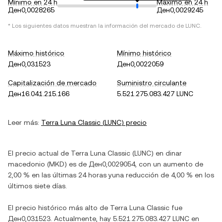
Mínimo en 24 h
Máximo en 24 h
Ден0,0028265
Ден0,0029245
* Los siguientes datos muestran la información del mercado de
LUNC
.
Máximo histórico
Mínimo histórico
Ден0,031523
Ден0,0022059
Capitalización de mercado
Suministro circulante
Ден16.041.215.166
5.521.275.083.427 LUNC
Leer más:
Terra Luna Classic
(
LUNC
) precio
El precio actual de
Terra Luna Classic
(
LUNC
) en
dinar
macedonio
(
MKD
) es de
Ден0,0029054
, con
un aumento
de
2,00 %
en las últimas 24 horas y
una reducción
de
4,00 %
en los
últimos siete días.
El precio histórico más alto de
Terra Luna Classic
fue
Ден0,031523
. Actualmente, hay
5.521.275.083.427 LUNC
en