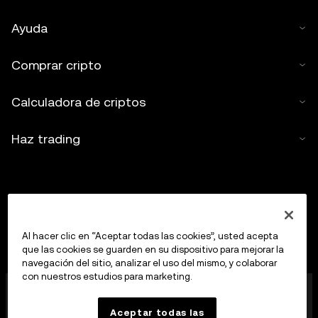
Ayuda
Comprar cripto
Calculadora de criptos
Haz trading
Al hacer clic en “Aceptar todas las cookies”, usted acepta
que las cookies se guarden en su dispositivo para mejorar la
navegación del sitio, analizar el uso del mismo, y colaborar
con nuestros estudios para marketing.
OKX Europe Limited, que opera bajo el nombre
comercial de OKX, es ahora una plataforma de trading
Aceptar todas las
de criptoactivos autorizada como proveedor de