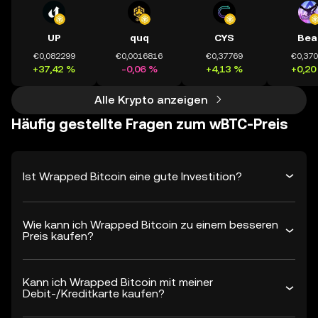
UP
quq
CYS
Bea
€0,082299
€0,0016816
€0,37769
€0,37
+37,42 %
-0,06 %
+4,13 %
+0,20
Alle Krypto anzeigen
Häufig gestellte Fragen zum wBTC-Preis
Ist Wrapped Bitcoin eine gute Investition?
Wie kann ich Wrapped Bitcoin zu einem besseren
Preis kaufen?
Kann ich Wrapped Bitcoin mit meiner
Debit-/Kreditkarte kaufen?