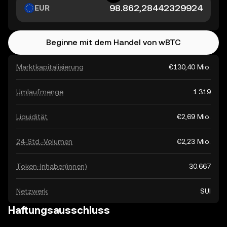
EUR
Beginne mit dem Handel von wBTC
Marktkapitalisierung
€130,40 Mio.
Umlaufmenge
1.319
Liquidität
€2,69 Mio.
24-Std.-Volumen
€2,23 Mio.
Token-Inhaber(innen)
30.667
Netzwerk
SUI
Haftungsausschluss