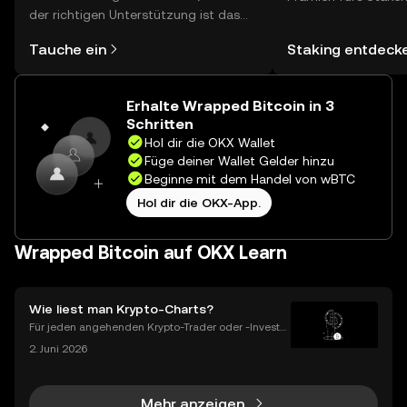
der richtigen Unterstützung ist das
jetzt Hunderte von
alles gar nicht so kompliziert. Lege
Ort mit deiner selb
Tauche ein
Staking entdeck
direkt in der OKX-App oder hier im
Wallet erkunden.
Web los und starte deine persönliche
Krypto-Reise.
Erhalte Wrapped Bitcoin in 3
Schritten
Hol dir die OKX Wallet
Füge deiner Wallet Gelder hinzu
Beginne mit dem Handel von wBTC
Hol dir die OKX-App.
Wrapped Bitcoin auf OKX Learn
Wie liest man Krypto-Charts?
Für jeden angehenden Krypto-Trader oder -Investor
ist das Lesen von Krypto-Charts die erste und grun
2. Juni 2026
dlegendste Fähigkeit, die du entwickeln musst. Ein
Preischart ist die visuelle Geschichte der vergan
Mehr anzeigen