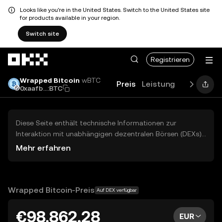
Looks like you're in the United States. Switch to the United States site
for products available in your region.
Switch site
Zum Hauptinhalt springen
Registrieren
Wrapped Bitcoin
wBTC
Preis
Leistung
Anleitung
0xaafb...:BTC
Diese Seite enthält technische Informationen zur
Interaktion mit unabhängigen dezentralen Börsen (DEXs)
von Drittparteien. Die hier genannten Assets hier sind
Mehr erfahren
nicht über die zentrale Börse von OKX zugänglich und
OKX ermöglicht nicht den Handel damit. Die angezeigten
digitale Assets werden automatisch basierend auf dem
Beliebtheitsranking generiert. OKX erteilt keine
Wrapped Bitcoin-Preis
Auf DEX verfügbar
Anlageempfehlungen und ist nicht für potenzielle Verluste
verantwortlich.
€98.862,28
EUR