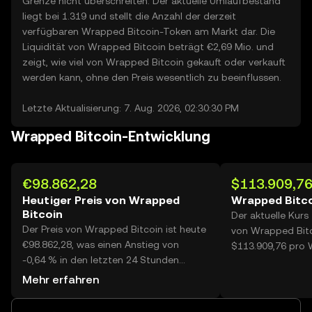
Grenze nicht überschreiten. Der aktuelle Umlaufbestand
liegt bei 1.319 und stellt die Anzahl der derzeit
verfügbaren Wrapped Bitcoin-Token am Markt dar. Die
Liquidität von Wrapped Bitcoin beträgt €2,69 Mio. und
zeigt, wie viel von Wrapped Bitcoin gekauft oder verkauft
werden kann, ohne den Preis wesentlich zu beeinflussen.
Letzte Aktualisierung: 7. Aug. 2026, 02:30:30 PM
Wrapped Bitcoin-Entwicklung
€98.862,28
$113.909,7
Heutiger Preis von Wrapped
Wrapped Bitco
Bitcoin
Der aktuelle Kurs
Der Preis von Wrapped Bitcoin ist heute
von Wrapped Bitc
€98.862,28, was einen Anstieg von
$113.909,76 pro 
-0,64 % in den letzten 24 Stunden
bedeutet. Auf OKX erreichte das
Mehr erfahren
heutige Handelsvolumen von Wrapped
Bitcoin 23, was einem Wert von über