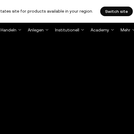
tates site for products available in your region.
Switch site
Handeln
Anlegen
Institutionell
Academy
Mehr