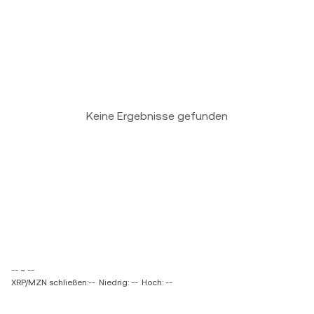
Keine Ergebnisse gefunden
-- ~ --
XRP/MZN schließen:--
Niedrig: --
Hoch: --