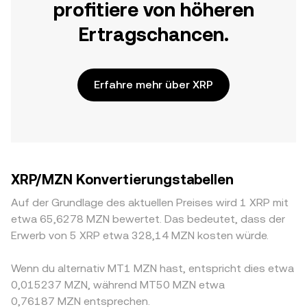
profitiere von höheren
Ertragschancen.
Erfahre mehr über XRP
XRP/MZN Konvertierungstabellen
Auf der Grundlage des aktuellen Preises wird 1 XRP mit
etwa 65,6278 MZN bewertet. Das bedeutet, dass der
Erwerb von 5 XRP etwa 328,14 MZN kosten würde.
Wenn du alternativ MT1 MZN hast, entspricht dies etwa
0,015237 MZN, während MT50 MZN etwa
0,76187 MZN entsprechen.