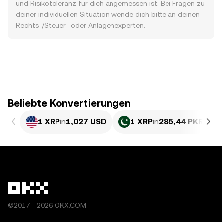
und Risikotoleranz für dich angemessen ist. Bei Fragen zu
deiner individuellen Situation wende dich bitte an deinen
Rechts-/Steuer- oder Anlagenexperten.
Beliebte Konvertierungen
1 XRP
in
1,027 USD
1 XRP
in
285,44 PKR
©2017 - 2026 OKX.COM