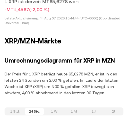
1 XRP ist derzeit MT65,6278 wert
-MT1,4567
(-2,00 %)
Letzte Aktualisierung:
Fri Aug 07 2026 15:44:44 (UTC+0000) (Coordinated
Universal Time)
XRP/MZN-Märkte
Umrechnungsdiagramm für XRP in MZN
Der Preis für 1 XRP beträgt heute 65,6278 MZN, er ist in den
letzten 24 Stunden um 2,00 % gefallen. Im Laufe der letzten
Woche ist XRP (XRP) um 3,00 % gefallen. XRP bewegt sich
abwärts, 4,00 % abnehmend in den letzten 30 Tagen.
1 Std.
24 Std.
1 W
1 M
1 J
2J