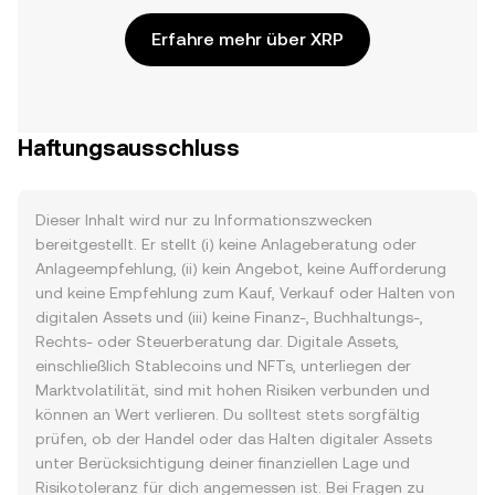
Erfahre mehr über XRP
Haftungsausschluss
Dieser Inhalt wird nur zu Informationszwecken
bereitgestellt. Er stellt (i) keine Anlageberatung oder
Anlageempfehlung, (ii) kein Angebot, keine Aufforderung
und keine Empfehlung zum Kauf, Verkauf oder Halten von
digitalen Assets und (iii) keine Finanz-, Buchhaltungs-,
Rechts- oder Steuerberatung dar. Digitale Assets,
einschließlich Stablecoins und NFTs, unterliegen der
Marktvolatilität, sind mit hohen Risiken verbunden und
können an Wert verlieren. Du solltest stets sorgfältig
prüfen, ob der Handel oder das Halten digitaler Assets
unter Berücksichtigung deiner finanziellen Lage und
Risikotoleranz für dich angemessen ist. Bei Fragen zu