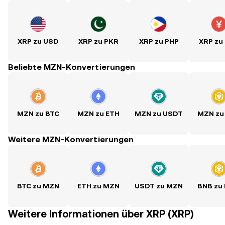
XRP zu USD
XRP zu PKR
XRP zu PHP
XRP zu
Beliebte MZN-Konvertierungen
MZN zu BTC
MZN zu ETH
MZN zu USDT
MZN zu
Weitere MZN-Konvertierungen
BTC zu MZN
ETH zu MZN
USDT zu MZN
BNB zu
Weitere Informationen über XRP (XRP)