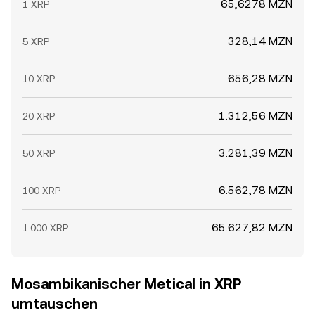
65,6278 MZN
1 XRP
328,14 MZN
5 XRP
656,28 MZN
10 XRP
1.312,56 MZN
20 XRP
3.281,39 MZN
50 XRP
6.562,78 MZN
100 XRP
65.627,82 MZN
1.000 XRP
Mosambikanischer Metical in XRP
umtauschen