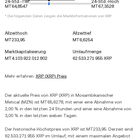
24-Std.-Tief
24-Std.-Hoch
MT64,8547
MT67,3528
* Die folgenden Daten zeigen die Marktinformationen von
XRP
.
Allzeithoch
Allzeittief
MT233,95
MT6,6254
Marktkapitalisierung
Umlaufmenge
MT4.103.922.012.802
62.533.271.955 XRP
Mehr erfahren:
XRP
(
XRP
) Preis
Der aktuelle Preis von
XRP
(
XRP
) in
Mosambikanischer
Metical
(
MZN
) ist
MT65,6278
, mit einer
eine Abnahme
von
2,00 %
in den letzten 24 Stunden und einer
eine Abnahme
von
3,00 %
in den letzten sieben Tagen.
Der historische Höchstpreis von
XRP
ist
MT233,95
. Derzeit sind
62.533.271.955 XRP
im Umlauf, mit einem maximalen Angebot