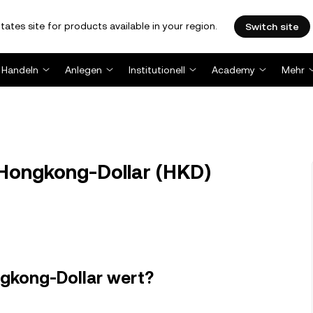
tates site for products available in your region.
Switch site
Handeln
Anlegen
Institutionell
Academy
Mehr
 Hongkong-Dollar (HKD)
ongkong-Dollar wert?