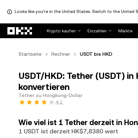
Looks like you're in the United States. Switch to the United S
Zum Hauptinhalt springen
Krypto kaufen
Einzahlen
Märkte
Startseite
Rechner
USDT bis HKD
USDT/HKD: Tether (USDT) in
konvertieren
Tether zu Hongkong-Dollar
4,1
Wie viel ist 1 Tether derzeit in H
1 USDT ist derzeit HK$7,8380 wert