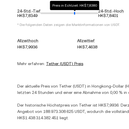
Preis in Echtzeit: HK$7,8380
24-Std.-Tief
24-Std.-Hoch
HK$7,8349
HK$7,8401
* Die folgenden Daten zeigen die Marktinformationen von
USDT
.
Allzeithoch
Allzeittief
HK$7,9936
HK$7,4638
Mehr erfahren:
Tether
(
USDT
) Preis
Der aktuelle Preis von
Tether
(
USDT
) in
Hongkong-Dollar
(
H
letzten 24 Stunden und einer
eine Abnahme
von
0,00 %
in 
Der historische Höchstpreis von
Tether
ist
HK$7,9936
. Der
Angebot von
188.973.308.625 USDT
, wodurch die vollstän
HK$1.438.314.382.451
liegt.