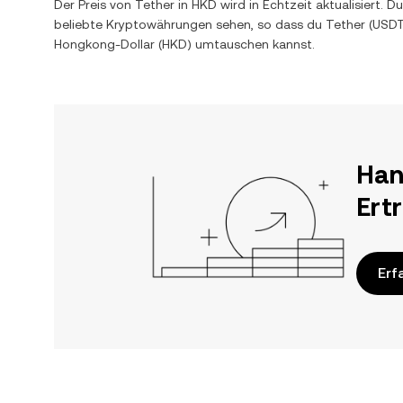
Der Preis von
Tether
in
HKD
wird in Echtzeit aktualisiert.
beliebte Kryptowährungen sehen, so dass du
Tether
(
USD
Hongkong-Dollar
(
HKD
) umtauschen kannst.
Han
Ert
Erf