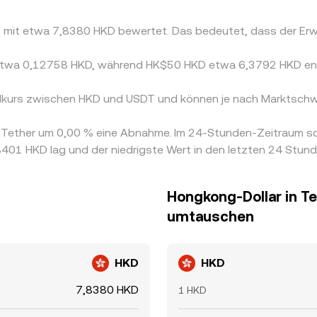
DT mit etwa 7,8380 HKD bewertet. Das bedeutet, dass der E
s etwa 0,12758 HKD, während HK$50 HKD etwa 6,3792 HKD en
selkurs zwischen HKD und USDT und können je nach Marktschw
on Tether um 0,00 % eine Abnahme. Im 24-Stunden-Zeitraum s
401 HKD lag und der niedrigste Wert in den letzten 24 Stun
Hongkong-Dollar in T
umtauschen
HKD
HKD
7,8380 HKD
1 HKD