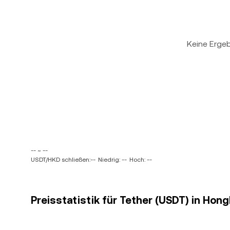
Keine Erge
-- ~ --
USDT/HKD schließen:--
Niedrig: --
Hoch: --
Preisstatistik für Tether (USDT) in Hon