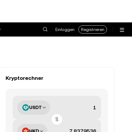
Einloggen
Registrieren
Kryptorechner
USDT
HKD