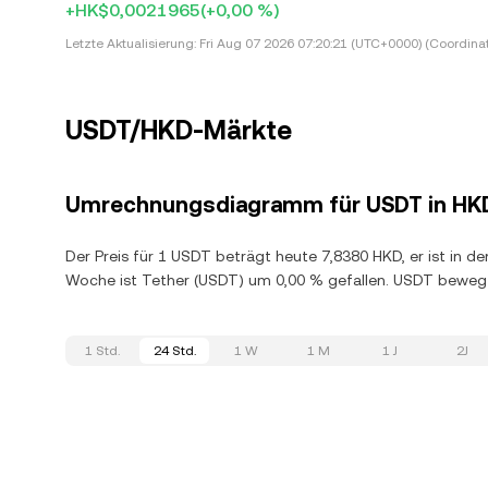
+HK$0,0021965
(+0,00 %)
Letzte Aktualisierung:
Fri Aug 07 2026 07:20:21 (UTC+0000) (Coordina
USDT/HKD-Märkte
Umrechnungsdiagramm für USDT in HK
Der Preis für 1 USDT beträgt heute 7,8380 HKD, er ist in d
Woche ist Tether (USDT) um 0,00 % gefallen. USDT bewegt
1 Std.
24 Std.
1 W
1 M
1 J
2J