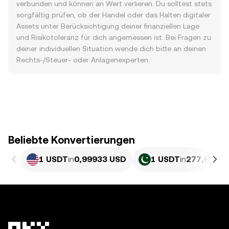
verbunden und können an Wert verlieren. Du solltest stets
sorgfältig prüfen, ob der Handel oder das Halten digitaler
Assets unter Berücksichtigung deiner finanziellen Lage
und Risikotoleranz für dich angemessen ist. Bei Fragen zu
deiner individuellen Situation wende dich bitte an deinen
Rechts-/Steuer- oder Anlagenexperten.
Beliebte Konvertierungen
1 USDT
in
0,99933 USD
1 USDT
in
277,68 PK