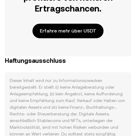
Ertragschancen.
Erfahre mehr über USDT
Haftungsausschluss
Dieser Inhalt wird nur zu Informationszwecken
bereitgestellt. Er stellt (i) keine Anlageberatung oder
Anlageempfehlung, (ii) kein Angebot, keine Aufforderung
und keine Empfehlung zum Kauf, Verkauf oder Halten von
digitalen Assets und (iii) keine Finanz-, Buchhaltungs-,
Rechts- oder Steuerberatung dar. Digitale Assets,
einschließlich Stablecoins und NFTs, unterliegen der
Marktvolatilität, sind mit hohen Risiken verbunden und
können an Wert verlieren. Du solltest stets sorgfältig