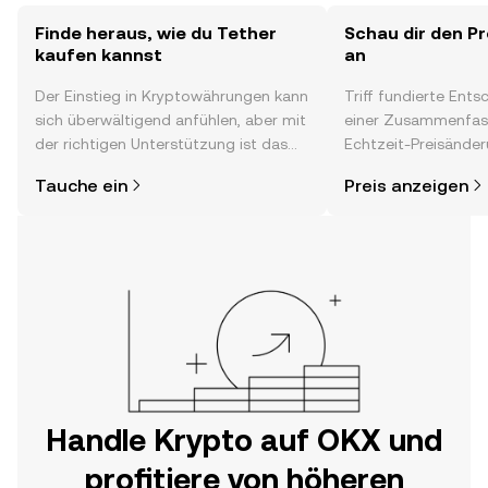
Finde heraus, wie du Tether
Schau dir den Pr
kaufen kannst
an
Der Einstieg in Kryptowährungen kann
Triff fundierte Ent
sich überwältigend anfühlen, aber mit
einer Zusammenfas
der richtigen Unterstützung ist das
Echtzeit-Preisänder
alles gar nicht so kompliziert. Lege
Stimmung in der C
Tauche ein
Preis anzeigen
direkt in der OKX-App oder hier im
Neuigkeiten und meh
Web los und starte deine persönliche
Krypto-Reise.
Handle Krypto auf OKX und
profitiere von höheren