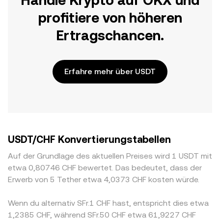
Handle Krypto auf OKX und
profitiere von höheren
Ertragschancen.
Erfahre mehr über USDT
USDT/CHF Konvertierungstabellen
Auf der Grundlage des aktuellen Preises wird 1 USDT mit
etwa 0,80746 CHF bewertet. Das bedeutet, dass der
Erwerb von 5 Tether etwa 4,0373 CHF kosten würde.
Wenn du alternativ SFr.1 CHF hast, entspricht dies etwa
1,2385 CHF, während SFr.50 CHF etwa 61,9227 CHF