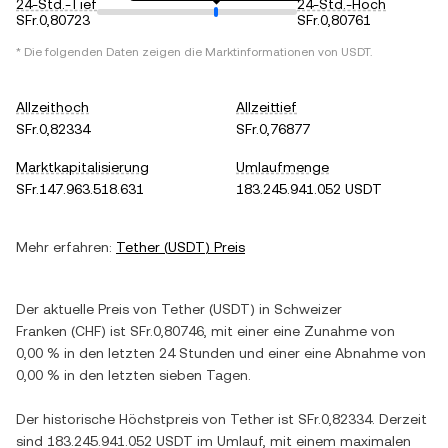
24-Std.-Tief
24-Std.-Hoch
SFr.0,80723
SFr.0,80761
* Die folgenden Daten zeigen die Marktinformationen von
USDT
.
Allzeithoch
Allzeittief
SFr.0,82334
SFr.0,76877
Marktkapitalisierung
Umlaufmenge
SFr.147.963.518.631
183.245.941.052 USDT
Mehr erfahren:
Tether
(
USDT
) Preis
Der aktuelle Preis von
Tether
(
USDT
) in
Schweizer
Franken
(
CHF
) ist
SFr.0,80746
, mit einer
eine Zunahme
von
0,00 %
in den letzten 24 Stunden und einer
eine Abnahme
von
0,00 %
in den letzten sieben Tagen.
Der historische Höchstpreis von
Tether
ist
SFr.0,82334
. Derzeit
sind
183.245.941.052 USDT
im Umlauf, mit einem maximalen