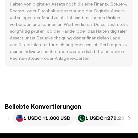
Halten von digitalen Assets noch (iii) eine Finanz-, Steuer-,
Rechts- oder Buchhaltungsberatung dar. Digitale Assets
unterliegen der Marktvolatilität, sind mit hohen Risiken
verbunden und können an Wert verlieren. Du solltest stets
sorgfältig prüfen, ob der Handel oder das Halten digitaler
Assets unter Berücksichtigung deiner finanziellen Lage
und Risikotoleranz für dich angemessen ist. Bei Fragen zu
deiner individuellen Situation wende dich bitte an deinen
Rechts-/Steuer- oder Anlagenexperten.
Beliebte Konvertierungen
1 USDC
in
1,000 USD
1 USDC
in
278,23 PKR