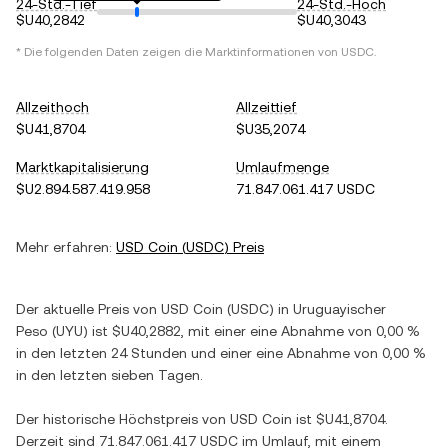
24-Std.-Tief
24-Std.-Hoch
$U40,2842
$U40,3043
* Die folgenden Daten zeigen die Marktinformationen von
USDC
.
Allzeithoch
Allzeittief
$U41,8704
$U35,2074
Marktkapitalisierung
Umlaufmenge
$U2.894.587.419.958
71.847.061.417 USDC
Mehr erfahren:
USD Coin
(
USDC
) Preis
Der aktuelle Preis von
USD Coin
(
USDC
) in
Uruguayischer
Peso
(
UYU
) ist
$U40,2882
, mit einer
eine Abnahme
von
0,00 %
in den letzten 24 Stunden und einer
eine Abnahme
von
0,00 %
in den letzten sieben Tagen.
Der historische Höchstpreis von
USD Coin
ist
$U41,8704
.
Derzeit sind
71.847.061.417 USDC
im Umlauf, mit einem