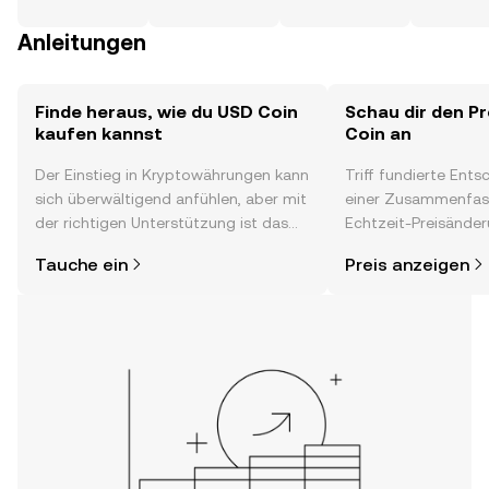
Anleitungen
Finde heraus, wie du USD Coin
Schau dir den P
kaufen kannst
Coin an
Der Einstieg in Kryptowährungen kann
Triff fundierte Ent
sich überwältigend anfühlen, aber mit
einer Zusammenfas
der richtigen Unterstützung ist das
Echtzeit-Preisänder
alles gar nicht so kompliziert. Lege
Stimmung in der C
Tauche ein
Preis anzeigen
direkt in der OKX-App oder hier im
Neuigkeiten und me
Web los und starte deine persönliche
Krypto-Reise.