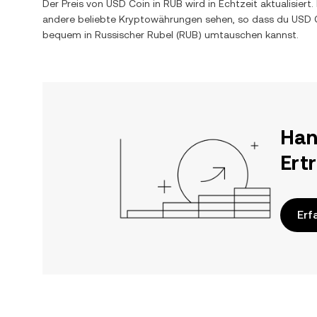
Der Preis von
USD Coin
in
RUB
wird in Echtzeit aktualisie
andere beliebte Kryptowährungen sehen, so dass du
USD 
bequem in
Russischer Rubel
(
RUB
) umtauschen kannst.
Han
Ert
Erf