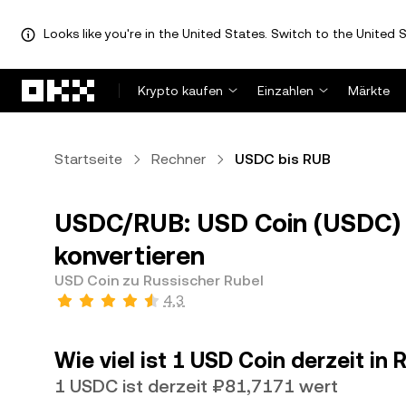
Looks like you're in the United States. Switch to the United S
Zum Hauptinhalt springen
Krypto kaufen
Einzahlen
Märkte
Startseite
Rechner
USDC bis RUB
USDC/RUB: USD Coin (USDC) i
konvertieren
USD Coin zu Russischer Rubel
4,3
Wie viel ist 1 USD Coin derzeit in
1 USDC ist derzeit ₽81,7171 wert