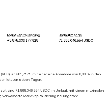
Marktkapitalisierung
Umlaufmenge
₽5.875.303.177.928
71.898.046.554 USDC
(
RUB
) ist
₽81,7171
, mit einer
eine Abnahme
von
0,00 %
in den
den letzten sieben Tagen.
rzeit sind
71.898.046.554 USDC
im Umlauf, mit einem maximalen
ig verwässerte Marktkapitalisierung bei ungefähr