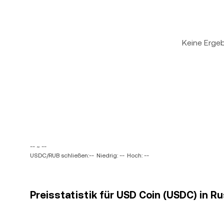
Keine Erge
-- ~ --
USDC/RUB schließen:--
Niedrig: --
Hoch: --
Preisstatistik für USD Coin (USDC) in R