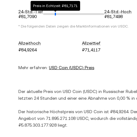
Preis in Echtzeit: ₽81,7171
24-Std.-Tief
24-Std.-Hoch
₽81,7090
₽81,7498
* Die folgenden Daten zeigen die Marktinformationen von
USDC
.
Allzeithoch
Allzeittief
₽84,9264
₽71,4117
Mehr erfahren:
USD Coin
(
USDC
) Preis
Der aktuelle Preis von
USD Coin
(
USDC
) in
Russischer Rubel
letzten 24 Stunden und einer
eine Abnahme
von
0,00 %
in 
Der historische Höchstpreis von
USD Coin
ist
₽84,9264
. De
Angebot von
71.895.271.108 USDC
, wodurch die vollständ
₽5.875.303.177.928
liegt.