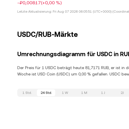
-₽0,00817
(+0,00 %)
Letzte Aktualisierung:
Fri Aug 07 2026 06:05:51 (UTC+0000) (Coordina
USDC/RUB-Märkte
Umrechnungsdiagramm für USDC in RU
Der Preis für 1 USDC beträgt heute 81,7171 RUB, er ist in 
Woche ist USD Coin (USDC) um 0,00 % gefallen. USDC bew
1 Std.
24 Std.
1 W
1 M
1 J
2J