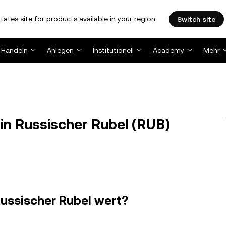
tates site for products available in your region.
Switch site
Handeln
Anlegen
Institutionell
Academy
Mehr
n Russischer Rubel (RUB)
 Russischer Rubel wert?