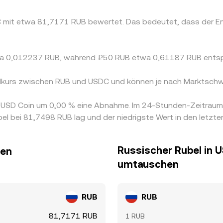
DC mit etwa 81,7171 RUB bewertet. Das bedeutet, dass der 
etwa 0,012237 RUB, während ₽50 RUB etwa 0,61187 RUB ents
selkurs zwischen RUB und USDC und können je nach Marktschw
on USD Coin um 0,00 % eine Abnahme. Im 24-Stunden-Zeitraum
l bei 81,7498 RUB lag und der niedrigste Wert in den letzt
Russischer Rubel in 
hen
umtauschen
RUB
RUB
81,7171 RUB
1 RUB