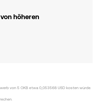
 von höheren
 Erwerb von 5 OKB etwa 0,053568 USD kosten würde.
rechen.