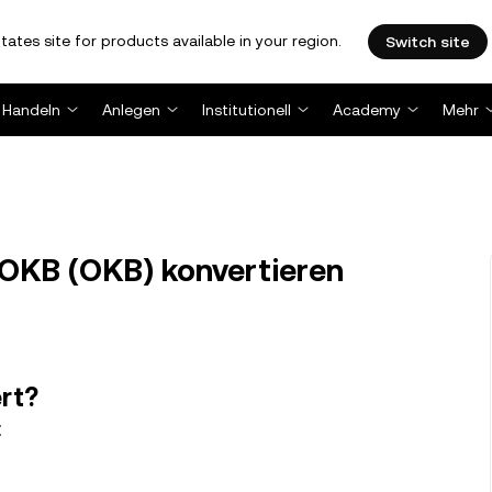
tates site for products available in your region.
Switch site
Handeln
Anlegen
Institutionell
Academy
Mehr
 OKB (OKB) konvertieren
ert?
t