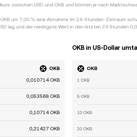
elkurs zwischen USD und OKB und können je nach Marktschwa
on OKB um 7,00 % eine Abnahme. Im 24-Stunden-Zeitraum sch
SD lag und der niedrigste Wert in den letzten 24 Stunden 0
OKB in US-Dollar umt
OKB
OKB
0,010714 OKB
1 OKB
0,053568 OKB
5 OKB
0,10714 OKB
10 OKB
0,21427 OKB
20 OKB