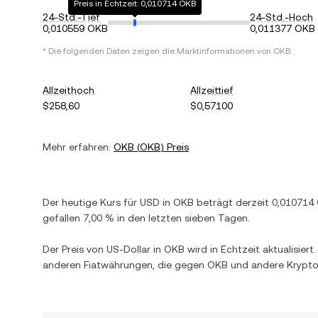
Preis in Echtzeit: 0,010714 OKB
24-Std.-Tief
24-Std.-Hoch
0,010559 OKB
0,011377 OKB
* Die folgenden Daten zeigen die Marktinformationen von
OKB
.
Allzeithoch
Allzeittief
$258,60
$0,57100
Mehr erfahren:
OKB
(
OKB
) Preis
Der heutige Kurs für
USD
in
OKB
beträgt derzeit
0,010714
gefallen
7,00 %
in den letzten sieben Tagen.
Der Preis von
US-Dollar
in
OKB
wird in Echtzeit aktualisiert
anderen Fiatwährungen, die gegen
OKB
und andere Krypto