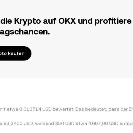
dle Krypto auf OKX und profitiere
ragschancen.
pto kaufen
B mit etwa 0,010714 USD bewertet. Das bedeutet, dass der
etwa 93,3400 USD, während $50 USD etwa 4.667,00 USD entsp