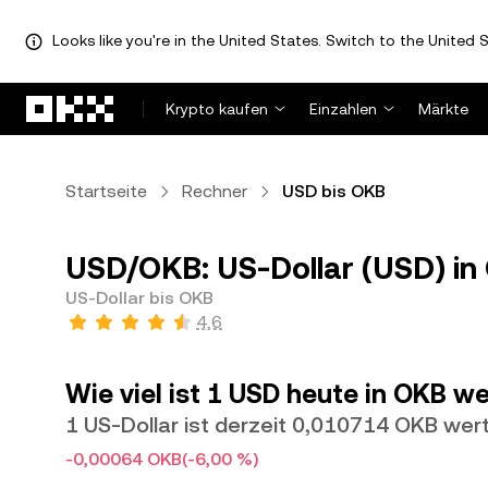
Looks like you're in the United States. Switch to the United S
Zum Hauptinhalt springen
Krypto kaufen
Einzahlen
Märkte
Startseite
Rechner
USD bis OKB
USD/OKB: US-Dollar (USD) in
US-Dollar bis OKB
4,6
Wie viel ist 1 USD heute in OKB w
1 US-Dollar ist derzeit 0,010714 OKB wer
-0,00064 OKB
(-6,00 %)