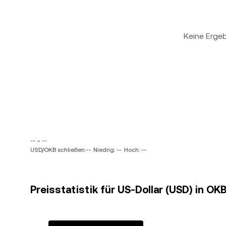
Keine Erge
-- ~ --
USD/OKB schließen:--
Niedrig: --
Hoch: --
Preisstatistik für US-Dollar (USD) in OK