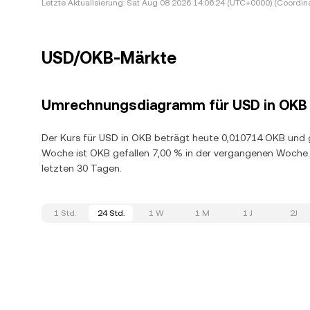
Letzte Aktualisierung:
Sat Aug 08 2026 14:06:24 (UTC+0000) (Coordina
USD/OKB-Märkte
Umrechnungsdiagramm für USD in OKB
Der Kurs für USD in OKB beträgt heute 0,010714 OKB und ge
Woche ist OKB gefallen 7,00 % in der vergangenen Woche.
letzten 30 Tagen.
1 Std.
24 Std.
1 W
1 M
1 J
2J