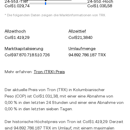
24-Std.-Tief
24-Std.-Hoch
Col$1.029,74
Col$1.035,58
* Die folgenden Daten zeigen die Marktinformationen von
TRX
.
Allzeithoch
Allzeittief
Col$1.419,29
Col$21,3840
Marktkapitalisierung
Umlaufmenge
Col$97.870.718.510.726
94.892.786.187 TRX
Mehr erfahren:
Tron
(
TRX
) Preis
Der aktuelle Preis von
Tron
(
TRX
) in
Kolumbianischer
Peso
(
COP
) ist
Col$1.031,38
, mit einer
eine Abnahme
von
0,00 %
in den letzten 24 Stunden und einer
eine Abnahme
von
0,00 %
in den letzten sieben Tagen.
Der historische Höchstpreis von
Tron
ist
Col$1.419,29
. Derzeit
sind
94.892.786.187 TRX
im Umlauf, mit einem maximalen