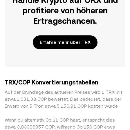
Handle Krypto auf OKX und
profitiere von höheren
Ertragschancen.
Erfahre mehr über TRX
TRX/COP Konvertierungstabellen
Auf der Grundlage des aktuellen Preises wird 1 TRX mit
etwa 1.031,38 COP bewertet. Das bedeutet, dass der
Erwerb von 5 Tron etwa 5.156,91 COP kosten würde.
Wenn du alternativ Col$1 COP hast, entspricht dies
etwa 0,00096957 COP, während Col$50 COP etwa