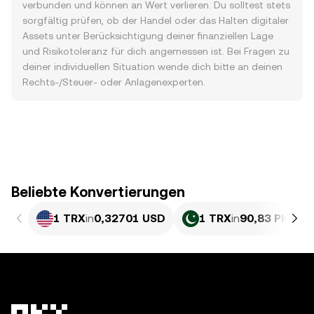
verbunden und können an Wert verlieren. Du solltest stets
sorgfältig prüfen, ob der Handel oder das Halten digitaler
Assets unter Berücksichtigung deiner finanziellen Lage
und Risikotoleranz für dich angemessen ist. Bei Fragen zu
deiner individuellen Situation wende dich bitte an deinen
Rechts-/Steuer- oder Anlagenexperten.
Beliebte Konvertierungen
1 TRX
in
0,32701 USD
1 TRX
in
90,83 PKR