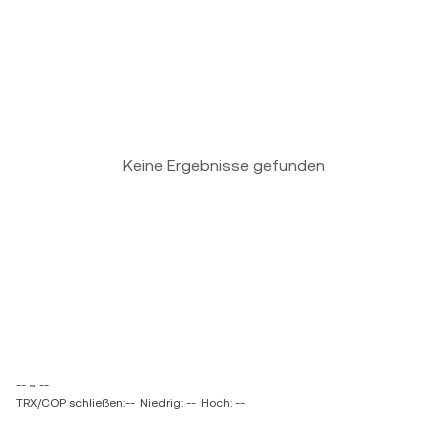
Keine Ergebnisse gefunden
-- ~ --
TRX/COP schließen:--
Niedrig: --
Hoch: --