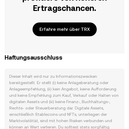
Ertragschancen.
Erfahre mehr über TRX
Haftungsausschluss
Dieser Inhalt wird nur zu Informationszwecken
bereitgestellt. Er stellt (i) keine Anlageberatung oder
Anlageempfehlung, (ii) kein Angebot, keine Aufforderung
und keine Empfehlung zum Kauf, Verkauf oder Halten von
digitalen Assets und (iii) keine Finanz-, Buchhaltungs-,
Rechts- oder Steuerberatung dar. Digitale Assets,
einschließlich Stablecoins und NFTs, unterliegen der
Marktvolatilität, sind mit hohen Risiken verbunden und
können an Wert verlieren. Du solltest stets sorgfältig