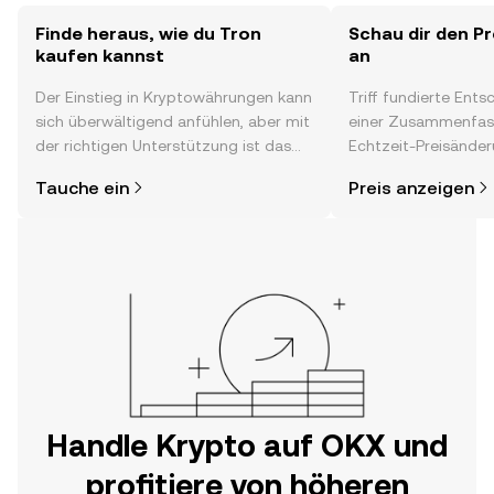
Finde heraus, wie du Tron
Schau dir den Pr
kaufen kannst
an
Der Einstieg in Kryptowährungen kann
Triff fundierte Ent
sich überwältigend anfühlen, aber mit
einer Zusammenfas
der richtigen Unterstützung ist das
Echtzeit-Preisänder
alles gar nicht so kompliziert. Lege
Stimmung in der C
Tauche ein
Preis anzeigen
direkt in der OKX-App oder hier im
Neuigkeiten und me
Web los und starte deine persönliche
Krypto-Reise.
Handle Krypto auf OKX und
profitiere von höheren