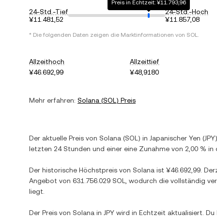
Preis in Echtzeit: ¥11.793,96
24-Std.-Tief
24-Std.-Hoch
¥11.481,52
¥11.857,08
* Die folgenden Daten zeigen die Marktinformationen von
SOL
.
Allzeithoch
Allzeittief
¥46.692,99
¥48,9180
Mehr erfahren:
Solana
(
SOL
) Preis
Der aktuelle Preis von
Solana
(
SOL
) in
Japanischer Yen
(
JPY
letzten 24 Stunden und einer
eine Zunahme
von
2,00 %
in 
Der historische Höchstpreis von
Solana
ist
¥46.692,99
. Der
Angebot von
631.756.029 SOL
, wodurch die vollständig ve
liegt.
Der Preis von
Solana
in
JPY
wird in Echtzeit aktualisiert. 