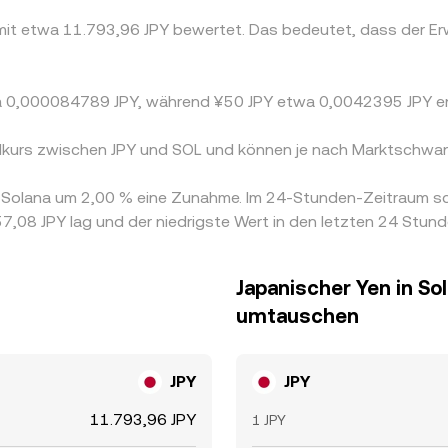
 mit etwa 11.793,96 JPY bewertet. Das bedeutet, dass der E
twa 0,000084789 JPY, während ¥50 JPY etwa 0,0042395 JPY e
elkurs zwischen JPY und SOL und können je nach Marktschwan
on Solana um 2,00 % eine Zunahme. Im 24-Stunden-Zeitraum s
7,08 JPY lag und der niedrigste Wert in den letzten 24 Stun
Japanischer Yen in So
umtauschen
JPY
JPY
11.793,96 JPY
1 JPY