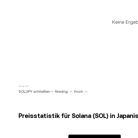
Keine Erge
-- ~ --
SOL/JPY schließen:--
Niedrig: --
Hoch: --
Preisstatistik für Solana (SOL) in Japani