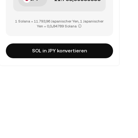
1 Solana = 11.793,96 Japanischer Yen, 1 Japanischer
Yen = 0,0₄84789 Solana
SOL in JPY konvertieren