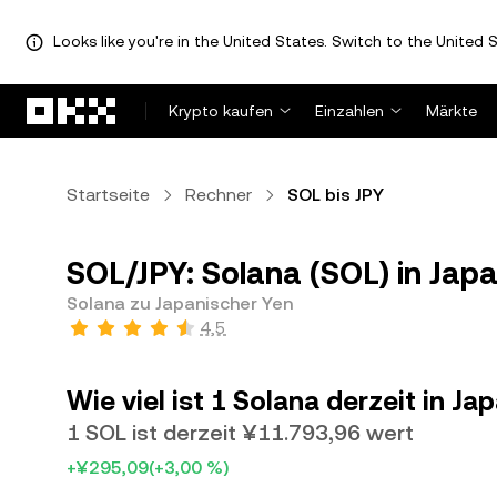
Looks like you're in the United States. Switch to the United S
Zum Hauptinhalt springen
Krypto kaufen
Einzahlen
Märkte
Startseite
Rechner
SOL bis JPY
SOL/JPY: Solana (SOL) in Japa
Solana zu Japanischer Yen
4,5
Wie viel ist 1 Solana derzeit in J
1 SOL ist derzeit ¥11.793,96 wert
+¥295,09
(+3,00 %)