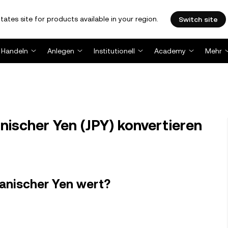
tates site for products available in your region.
Switch site
Handeln
Anlegen
Institutionell
Academy
Mehr
nischer Yen (JPY) konvertieren
apanischer Yen wert?