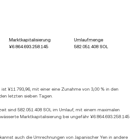
Marktkapitalisierung
Umlaufmenge
¥6.864.693.258.145
582.051.408 SOL
) ist
¥11.793,96
, mit einer
eine Zunahme
von
3,00 %
in den
den letzten sieben Tagen.
zeit sind
582.051.408 SOL
im Umlauf, mit einem maximalen
rwässerte Marktkapitalisierung bei ungefähr
¥6.864.693.258.145
Du kannst auch die Umrechnungen von
Japanischer Yen
in andere