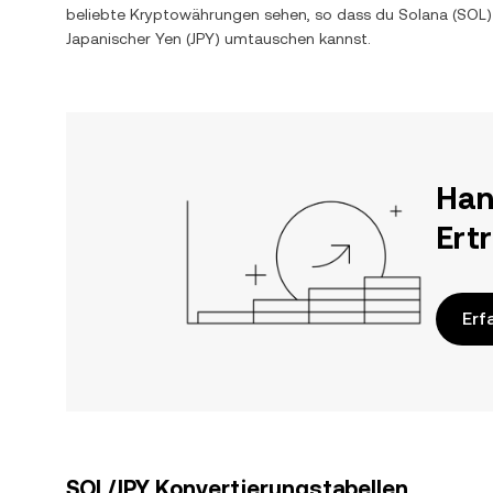
beliebte Kryptowährungen sehen, so dass du
Solana
(
SOL
Japanischer Yen
(
JPY
) umtauschen kannst.
Han
Ert
Erf
SOL/JPY Konvertierungstabellen