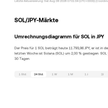
Letzte Aktualisierung:
Sat Aug 08 2026 07:01:04 (UTC+0000) (Coordina
SOL/JPY-Märkte
Umrechnungsdiagramm für SOL in JPY
Der Preis für 1 SOL beträgt heute 11.793,96 JPY, er ist in
letzten Woche ist Solana (SOL) um 2,00 % gestiegen. SOL
30 Tagen.
1 Std.
24 Std.
1 W
1 M
1 J
2J