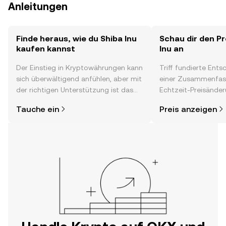
Anleitungen
Finde heraus, wie du Shiba Inu
Schau dir den Pr
kaufen kannst
Inu an
Der Einstieg in Kryptowährungen kann
Triff fundierte Ent
sich überwältigend anfühlen, aber mit
einer Zusammenfas
der richtigen Unterstützung ist das
Echtzeit-Preisänder
alles gar nicht so kompliziert. Lege
Stimmung in der C
Tauche ein
Preis anzeigen
direkt in der OKX-App oder hier im
Neuigkeiten und meh
Web los und starte deine persönliche
Krypto-Reise.