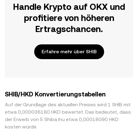
Handle Krypto auf OKX und
profitiere von höheren
Ertragschancen.
Erfahre mehr über SHIB
SHIB/HKD Konvertierungstabellen
Auf der Grundlage des aktuellen Preises wird 1 SHIB mit
etwa 0,000036180 HKD bewertet. Das bedeutet, dass
der Erwerb von 5 Shiba Inu etwa 0,00018090 HKD
kosten würde.