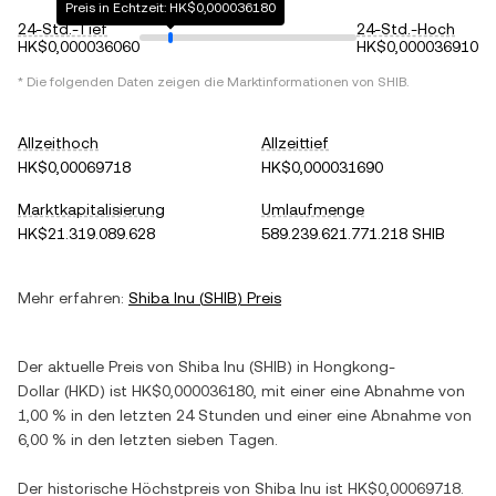
Preis in Echtzeit: HK$0,000036180
24-Std.-Tief
24-Std.-Hoch
HK$0,000036060
HK$0,000036910
* Die folgenden Daten zeigen die Marktinformationen von
SHIB
.
Allzeithoch
Allzeittief
HK$0,00069718
HK$0,000031690
Marktkapitalisierung
Umlaufmenge
HK$21.319.089.628
589.239.621.771.218 SHIB
Mehr erfahren:
Shiba Inu
(
SHIB
) Preis
Der aktuelle Preis von
Shiba Inu
(
SHIB
) in
Hongkong-
Dollar
(
HKD
) ist
HK$0,000036180
, mit einer
eine Abnahme
von
1,00 %
in den letzten 24 Stunden und einer
eine Abnahme
von
6,00 %
in den letzten sieben Tagen.
Der historische Höchstpreis von
Shiba Inu
ist
HK$0,00069718
.