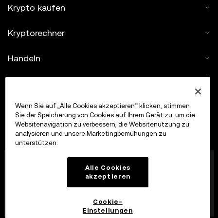
Krypto kaufen
Kryptorechner
Handeln
Wenn Sie auf „Alle Cookies akzeptieren“ klicken, stimmen
Sie der Speicherung von Cookies auf Ihrem Gerät zu, um die
Websitenavigation zu verbessern, die Websitenutzung zu
analysieren und unsere Marketingbemühungen zu
unterstützen.
Die OKX Europe Limited, die unter dem Handelsnamen
Alle Cookies
OKX firmiert, ist jetzt eine Krypto-Asset-
akzeptieren
Handelsplattform, die von der MFSA gemäß Artikel 28
des Markets in Crypto-Assets Act (Kapitel 647 der
Gesetze von Malta) als Krypto-Asset-Dienstleister
Cookie-
zugelassen wurde.
Einstellungen