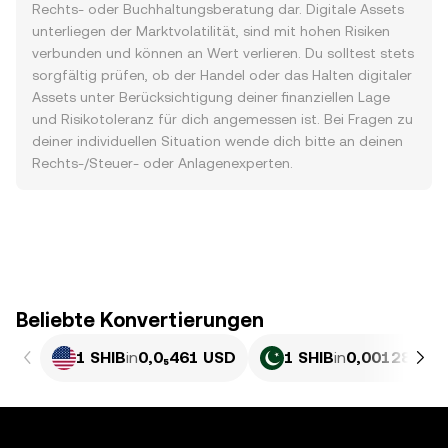
Rechts- oder Buchhaltungsberatung dar. Digitale Assets
unterliegen der Marktvolatilität, sind mit hohen Risiken
verbunden und können an Wert verlieren. Du solltest stets
sorgfältig prüfen, ob der Handel oder das Halten digitaler
Assets unter Berücksichtigung deiner finanziellen Lage
und Risikotoleranz für dich angemessen ist. Bei Fragen zu
deiner individuellen Situation wende dich bitte an deinen
Rechts-/Steuer- oder Anlagenexperten.
Beliebte Konvertierungen
1 SHIB
in
0,0₅461 USD
1 SHIB
in
0,0012815 P