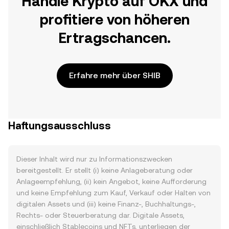
Handle Krypto auf OKX und
profitiere von höheren
Ertragschancen.
Erfahre mehr über SHIB
Haftungsausschluss
Dieser Inhalt wird nur zu Informationszwecken
bereitgestellt. Er stellt (i) keine Anlageberatung oder
Anlageempfehlung, (ii) kein Angebot, keine Aufforderung
und keine Empfehlung zum Kauf, Verkauf oder Halten von
digitalen Assets und (iii) keine Finanz-, Buchhaltungs-,
Rechts- oder Steuerberatung dar. Digitale Assets,
einschließlich Stablecoins und NFTs, unterliegen der