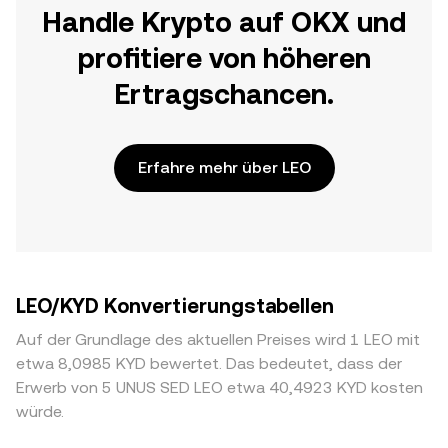
Handle Krypto auf OKX und
profitiere von höheren
Ertragschancen.
Erfahre mehr über LEO
LEO/KYD Konvertierungstabellen
Auf der Grundlage des aktuellen Preises wird 1 LEO mit
etwa 8,0985 KYD bewertet. Das bedeutet, dass der
Erwerb von 5 UNUS SED LEO etwa 40,4923 KYD kosten
würde.