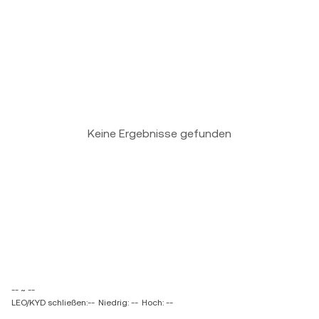
Keine Ergebnisse gefunden
-- ~ --
LEO/KYD schließen:--
Niedrig: --
Hoch: --