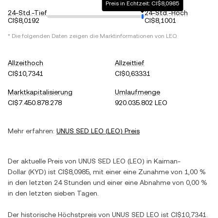
Preis in Echtzeit: CI$8,0985
24-Std.-Tief
24-Std.-Hoch
CI$8,0192
CI$8,1001
* Die folgenden Daten zeigen die Marktinformationen von
LEO
.
Allzeithoch
Allzeittief
CI$10,7341
CI$0,63331
Marktkapitalisierung
Umlaufmenge
CI$7.450.878.278
920.035.802 LEO
Mehr erfahren:
UNUS SED LEO
(
LEO
) Preis
Der aktuelle Preis von
UNUS SED LEO
(
LEO
) in
Kaiman-
Dollar
(
KYD
) ist
CI$8,0985
, mit einer
eine Zunahme
von
1,00 %
in den letzten 24 Stunden und einer
eine Abnahme
von
0,00 %
in den letzten sieben Tagen.
Der historische Höchstpreis von
UNUS SED LEO
ist
CI$10,7341
.