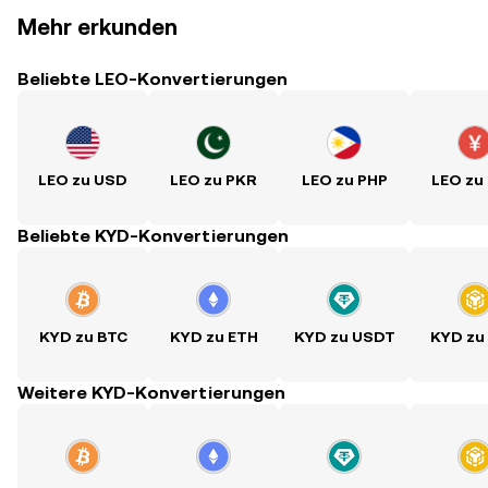
Mehr erkunden
Beliebte LEO-Konvertierungen
LEO zu USD
LEO zu PKR
LEO zu PHP
LEO zu
Beliebte KYD-Konvertierungen
KYD zu BTC
KYD zu ETH
KYD zu USDT
KYD zu
Weitere KYD-Konvertierungen