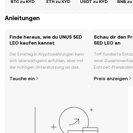
BTC zu KYD
ETH zu KYD
USDT zu KYD
BNB zu
Anleitungen
Finde heraus, wie du UNUS SED
Schau dir den P
LEO kaufen kannst
SED LEO an
Der Einstieg in Kryptowährungen kann
Triff fundierte Ent
sich überwältigend anfühlen, aber mit
einer Zusammenfas
der richtigen Unterstützung ist das
Echtzeit-Preisänder
alles gar nicht so kompliziert. Lege
Stimmung in der C
Tauche ein
Preis anzeigen
direkt in der OKX-App oder hier im
Neuigkeiten und m
Web los und starte deine persönliche
LEO.
Krypto-Reise.