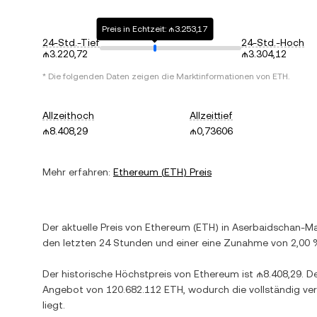
Preis in Echtzeit: ₼3.253,17
24-Std.-Tief
24-Std.-Hoch
₼3.220,72
₼3.304,12
* Die folgenden Daten zeigen die Marktinformationen von
ETH
.
Allzeithoch
Allzeittief
₼8.408,29
₼0,73606
Mehr erfahren:
Ethereum
(
ETH
) Preis
Der aktuelle Preis von
Ethereum
(
ETH
) in
Aserbaidschan-M
den letzten 24 Stunden und einer
eine Zunahme
von
2,00 
Der historische Höchstpreis von
Ethereum
ist
₼8.408,29
. D
Angebot von
120.682.112 ETH
, wodurch die vollständig ve
liegt.