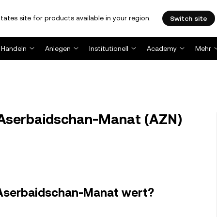
tates site for products available in your region.
Switch site
Handeln
Anlegen
Institutionell
Academy
Mehr
 Aserbaidschan-Manat (AZN)
in Aserbaidschan-Manat wert?