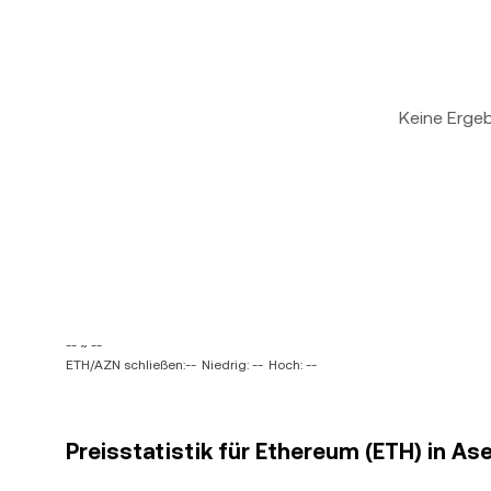
Keine Erge
-- ~ --
ETH/AZN schließen:--
Niedrig: --
Hoch: --
Preisstatistik für Ethereum (ETH) in A