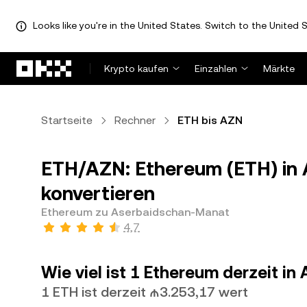
Looks like you're in the United States. Switch to the United S
Zum Hauptinhalt springen
Krypto kaufen
Einzahlen
Märkte
Startseite
Rechner
ETH bis AZN
ETH/AZN: Ethereum (ETH) in
konvertieren
Ethereum zu Aserbaidschan-Manat
4,7
Wie viel ist 1 Ethereum derzeit 
1 ETH ist derzeit ₼3.253,17 wert