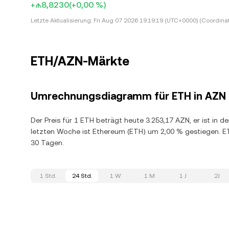
+₼8,8230
(+0,00 %)
Letzte Aktualisierung:
Fri Aug 07 2026 19:19:19 (UTC+0000) (Coordina
ETH/AZN-Märkte
Umrechnungsdiagramm für ETH in AZN
Der Preis für 1 ETH beträgt heute 3.253,17 AZN, er ist in 
letzten Woche ist Ethereum (ETH) um 2,00 % gestiegen. E
30 Tagen.
1 Std.
24 Std.
1 W
1 M
1 J
2J