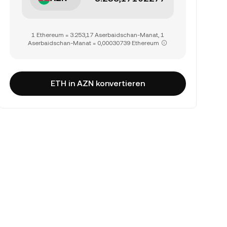
1 Ethereum = 3.253,17 Aserbaidschan-Manat, 1
Aserbaidschan-Manat = 0,00030739 Ethereum
ETH in AZN konvertieren