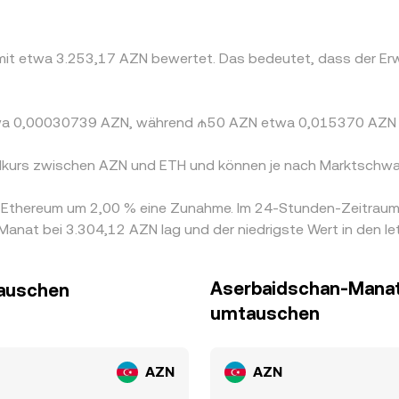
H mit etwa 3.253,17 AZN bewertet. Das bedeutet, dass der 
 etwa 0,00030739 AZN, während ₼50 AZN etwa 0,015370 AZN
elkurs zwischen AZN und ETH und können je nach Marktschwa
on Ethereum um 2,00 % eine Zunahme. Im 24-Stunden-Zeitrau
anat bei 3.304,12 AZN lag und der niedrigste Wert in den l
Aserbaidschan-Manat
tauschen
umtauschen
AZN
AZN