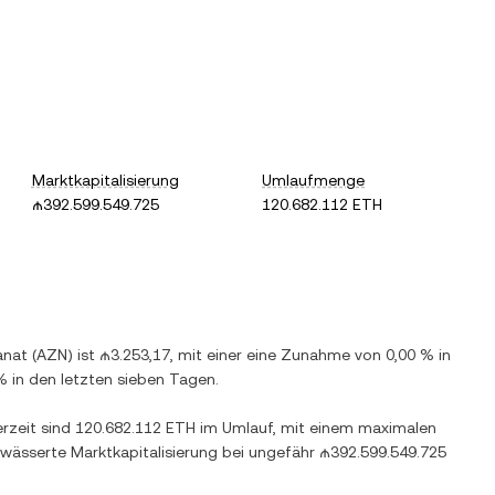
Marktkapitalisierung
Umlaufmenge
₼392.599.549.725
120.682.112 ETH
anat
(
AZN
) ist
₼3.253,17
, mit einer
eine Zunahme
von
0,00 %
in
%
in den letzten sieben Tagen.
erzeit sind
120.682.112 ETH
im Umlauf, mit einem maximalen
rwässerte Marktkapitalisierung bei ungefähr
₼392.599.549.725