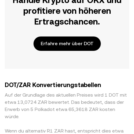
Handle Krypto auf OKX und
profitiere von höheren
Ertragschancen.
Erfahre mehr über DOT
DOT/ZAR Konvertierungstabellen
Auf der Grundlage des aktuellen Preises wird 1 DOT mit
etwa 13,0724 ZAR bewertet. Das bedeutet, dass der
Erwerb von 5 Polkadot etwa 65,3618 ZAR kosten
würde.
Wenn du alternativ R1 ZAR hast, entspricht dies etwa