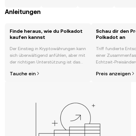
Anleitungen
Finde heraus, wie du Polkadot
Schau dir den Pr
kaufen kannst
Polkadot an
Der Einstieg in Kryptowährungen kann
Triff fundierte Ent
sich überwältigend anfühlen, aber mit
einer Zusammenfas
der richtigen Unterstützung ist das
Echtzeit-Preisänder
alles gar nicht so kompliziert. Lege
Stimmung in der C
Tauche ein
Preis anzeigen
direkt in der OKX-App oder hier im
Neuigkeiten und me
Web los und starte deine persönliche
Krypto-Reise.