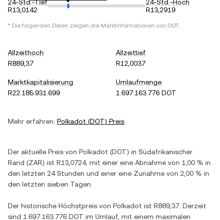
24-Std.-Tief
24-Std.-Hoch
R13,0142
R13,2919
* Die folgenden Daten zeigen die Marktinformationen von
DOT
.
Allzeithoch
Allzeittief
R889,37
R12,0037
Marktkapitalisierung
Umlaufmenge
R22.185.931.699
1.697.163.776 DOT
Mehr erfahren:
Polkadot
(
DOT
) Preis
Der aktuelle Preis von
Polkadot
(
DOT
) in
Südafrikanischer
Rand
(
ZAR
) ist
R13,0724
, mit einer
eine Abnahme
von
1,00 %
in
den letzten 24 Stunden und einer
eine Zunahme
von
2,00 %
in
den letzten sieben Tagen.
Der historische Höchstpreis von
Polkadot
ist
R889,37
. Derzeit
sind
1.697.163.776 DOT
im Umlauf, mit einem maximalen