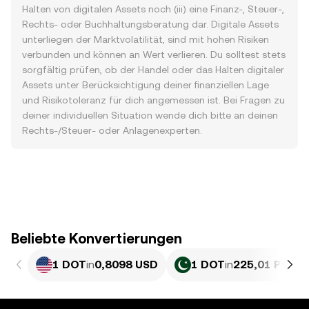
Halten von digitalen Assets noch (iii) eine Finanz-, Steuer-,
Rechts- oder Buchhaltungsberatung dar. Digitale Assets
unterliegen der Marktvolatilität, sind mit hohen Risiken
verbunden und können an Wert verlieren. Du solltest stets
sorgfältig prüfen, ob der Handel oder das Halten digitaler
Assets unter Berücksichtigung deiner finanziellen Lage
und Risikotoleranz für dich angemessen ist. Bei Fragen zu
deiner individuellen Situation wende dich bitte an deinen
Rechts-/Steuer- oder Anlagenexperten.
Beliebte Konvertierungen
1 DOT
in
0,8098 USD
1 DOT
in
225,01 PKR