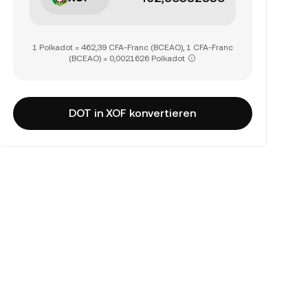
1 Polkadot = 462,39 CFA-Franc (BCEAO), 1 CFA-Franc
(BCEAO) = 0,0021626 Polkadot
DOT in XOF konvertieren