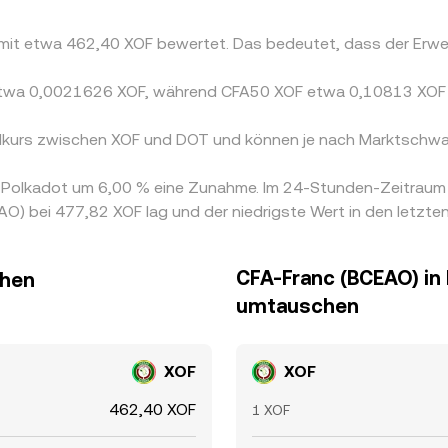
T mit etwa 462,40 XOF bewertet. Das bedeutet, dass der Erw
s etwa 0,0021626 XOF, während CFA50 XOF etwa 0,10813 XOF
elkurs zwischen XOF und DOT und können je nach Marktschwa
on Polkadot um 6,00 % eine Zunahme. Im 24-Stunden-Zeitraum
) bei 477,82 XOF lag und der niedrigste Wert in den letzt
CFA-Franc (BCEAO) in
chen
umtauschen
XOF
XOF
462,40 XOF
1 XOF