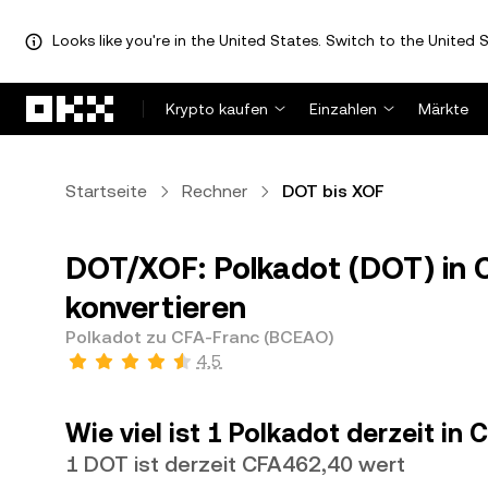
Looks like you're in the United States. Switch to the United S
Zum Hauptinhalt springen
Krypto kaufen
Einzahlen
Märkte
Startseite
Rechner
DOT bis XOF
DOT/XOF: Polkadot (DOT) in 
konvertieren
Polkadot zu CFA-Franc (BCEAO)
4,5
Wie viel ist 1 Polkadot derzeit i
1 DOT ist derzeit CFA462,40 wert