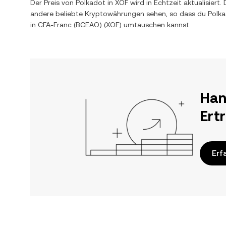
Der Preis von
Polkadot
in
XOF
wird in Echtzeit aktualisier
andere beliebte Kryptowährungen sehen, so dass du
Polk
in
CFA-Franc (BCEAO)
(
XOF
) umtauschen kannst.
Han
Ert
Erf