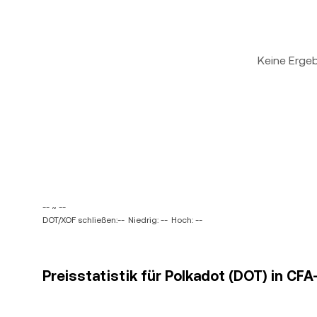
Keine Erge
-- ~ --
DOT/XOF schließen:--
Niedrig: --
Hoch: --
Preisstatistik für Polkadot (DOT) in CF