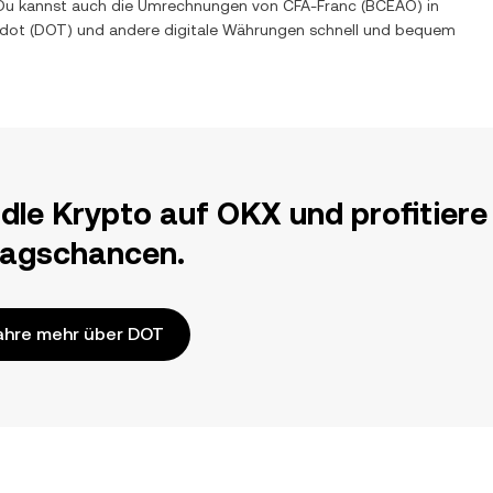
t. Du kannst auch die Umrechnungen von
CFA-Franc (BCEAO)
in
adot
(
DOT
) und andere digitale Währungen schnell und bequem
dle Krypto auf OKX und profitiere
ragschancen.
ahre mehr über DOT