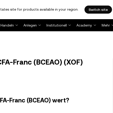
tates site for products available in your region.
Switch site
Handeln
Anlegen
Institutionell
Academy
Mehr
CFA-Franc (BCEAO) (XOF)
n CFA-Franc (BCEAO) wert?