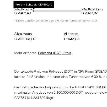
Preis in Echtzeit: CFA462,40
24-Std.-Tief
24-Std.-Hoch
CFA462,40
CFA477,82
* Die folgenden Daten zeigen die Marktinformationen von
DOT
.
Allzeithoch
Allzeittief
CFA31.361,86
CFA423,29
Mehr erfahren:
Polkadot
(
DOT
) Preis
Der aktuelle Preis von
Polkadot
(
DOT
) in
CFA-Franc (BCEAO
letzten 24 Stunden und einer
eine Zunahme
von
6,00 %
in 
Der historische Höchstpreis von
Polkadot
ist
CFA31.361,86
maximalen Angebot von
2.100.000.000 DOT
, wodurch die v
CFA784.611.234.697
liegt.