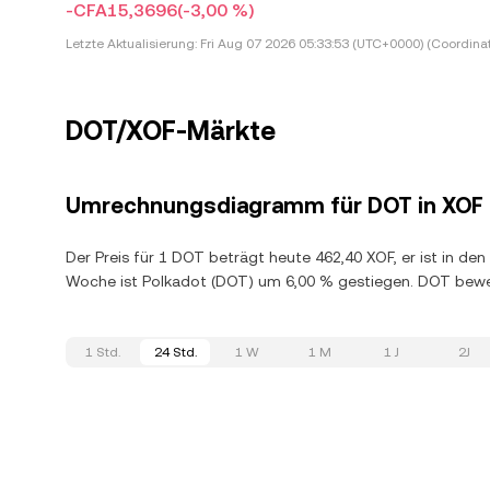
-CFA15,3696
(-3,00 %)
Letzte Aktualisierung:
Fri Aug 07 2026 05:33:53 (UTC+0000) (Coordina
DOT/XOF-Märkte
Umrechnungsdiagramm für DOT in XOF
Der Preis für 1 DOT beträgt heute 462,40 XOF, er ist in de
Woche ist Polkadot (DOT) um 6,00 % gestiegen. DOT bewe
1 Std.
24 Std.
1 W
1 M
1 J
2J