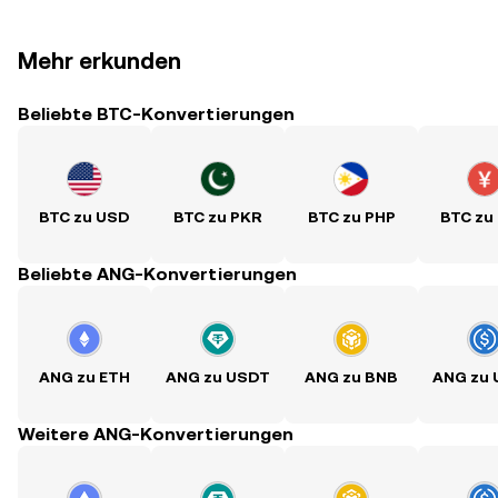
Mehr erkunden
Beliebte BTC-Konvertierungen
BTC zu USD
BTC zu PKR
BTC zu PHP
BTC zu
Beliebte ANG-Konvertierungen
ANG zu ETH
ANG zu USDT
ANG zu BNB
ANG zu
Weitere ANG-Konvertierungen