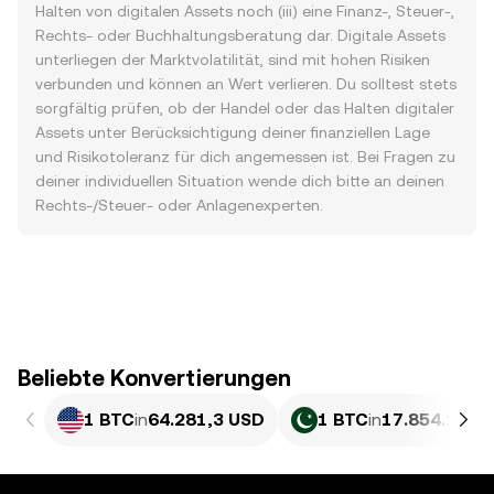
Halten von digitalen Assets noch (iii) eine Finanz-, Steuer-,
Rechts- oder Buchhaltungsberatung dar. Digitale Assets
unterliegen der Marktvolatilität, sind mit hohen Risiken
verbunden und können an Wert verlieren. Du solltest stets
sorgfältig prüfen, ob der Handel oder das Halten digitaler
Assets unter Berücksichtigung deiner finanziellen Lage
und Risikotoleranz für dich angemessen ist. Bei Fragen zu
deiner individuellen Situation wende dich bitte an deinen
Rechts-/Steuer- oder Anlagenexperten.
Beliebte Konvertierungen
1 BTC
in
64.281,3 USD
1 BTC
in
17.854.131,