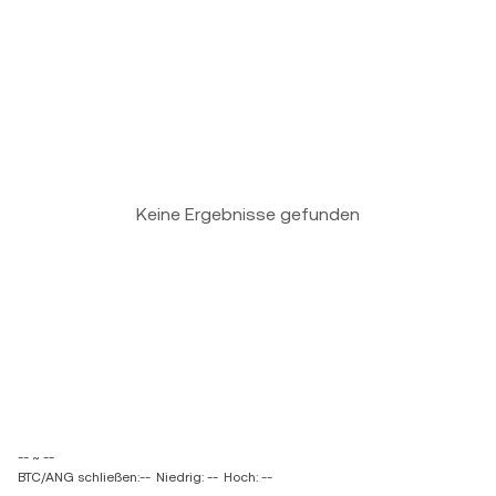
Keine Ergebnisse gefunden
-- ~ --
BTC/ANG schließen:--
Niedrig: --
Hoch: --