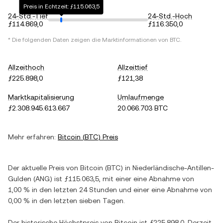
Preis in Echtzeit: ƒ115.063,5
24-Std.-Tief
24-Std.-Hoch
ƒ114.869,0
ƒ116.350,0
* Die folgenden Daten zeigen die Marktinformationen von
BTC
.
Allzeithoch
Allzeittief
ƒ225.898,0
ƒ121,38
Marktkapitalisierung
Umlaufmenge
ƒ2.308.945.613.667
20.066.703 BTC
Mehr erfahren:
Bitcoin
(
BTC
) Preis
Der aktuelle Preis von
Bitcoin
(
BTC
) in
Niederländische-Antillen-
Gulden
(
ANG
) ist
ƒ115.063,5
, mit einer
eine Abnahme
von
1,00 %
in den letzten 24 Stunden und einer
eine Abnahme
von
0,00 %
in den letzten sieben Tagen.
Der historische Höchstpreis von
Bitcoin
ist
ƒ225.898,0
. Derzeit