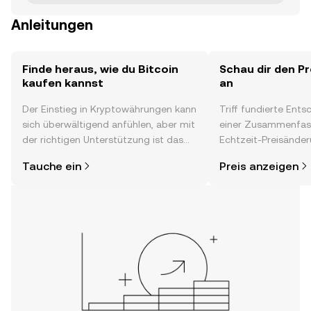
Anleitungen
Finde heraus, wie du Bitcoin
Schau dir den Pr
kaufen kannst
an
Der Einstieg in Kryptowährungen kann
Triff fundierte Ent
sich überwältigend anfühlen, aber mit
einer Zusammenfas
der richtigen Unterstützung ist das
Echtzeit-Preisänder
alles gar nicht so kompliziert. Lege
Stimmung in der C
Tauche ein
Preis anzeigen
direkt in der OKX-App oder hier im
Neuigkeiten und meh
Web los und starte deine persönliche
Krypto-Reise.