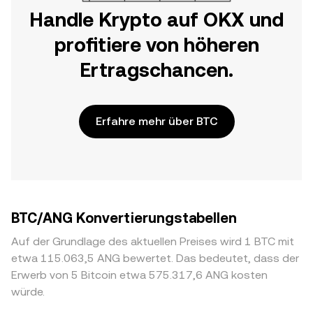
Handle Krypto auf OKX und
profitiere von höheren
Ertragschancen.
Erfahre mehr über BTC
BTC/ANG Konvertierungstabellen
Auf der Grundlage des aktuellen Preises wird 1 BTC mit
etwa 115.063,5 ANG bewertet. Das bedeutet, dass der
Erwerb von 5 Bitcoin etwa 575.317,6 ANG kosten
würde.