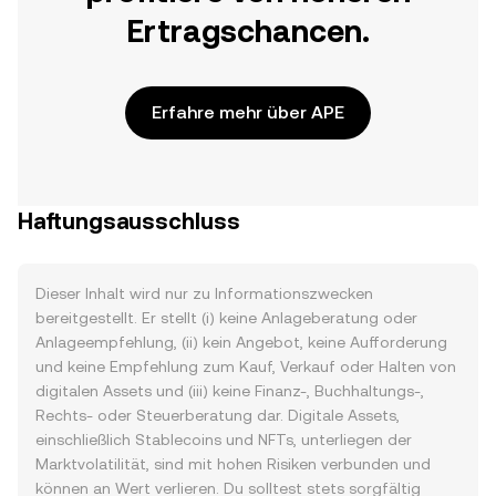
Ertragschancen.
Erfahre mehr über APE
Haftungsausschluss
Dieser Inhalt wird nur zu Informationszwecken
bereitgestellt. Er stellt (i) keine Anlageberatung oder
Anlageempfehlung, (ii) kein Angebot, keine Aufforderung
und keine Empfehlung zum Kauf, Verkauf oder Halten von
digitalen Assets und (iii) keine Finanz-, Buchhaltungs-,
Rechts- oder Steuerberatung dar. Digitale Assets,
einschließlich Stablecoins und NFTs, unterliegen der
Marktvolatilität, sind mit hohen Risiken verbunden und
können an Wert verlieren. Du solltest stets sorgfältig