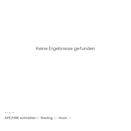
Keine Ergebnisse gefunden
-- ~ --
APE/HRK schließen:--
Niedrig: --
Hoch: --