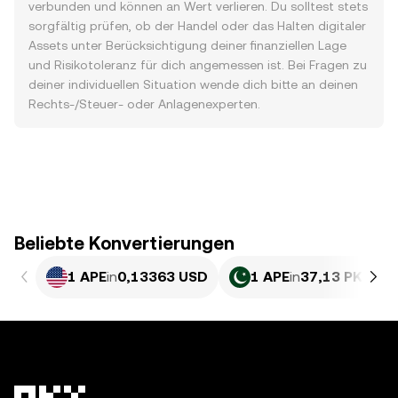
verbunden und können an Wert verlieren. Du solltest stets
sorgfältig prüfen, ob der Handel oder das Halten digitaler
Assets unter Berücksichtigung deiner finanziellen Lage
und Risikotoleranz für dich angemessen ist. Bei Fragen zu
deiner individuellen Situation wende dich bitte an deinen
Rechts-/Steuer- oder Anlagenexperten.
Beliebte Konvertierungen
1 APE
in
0,13363 USD
1 APE
in
37,13 PKR