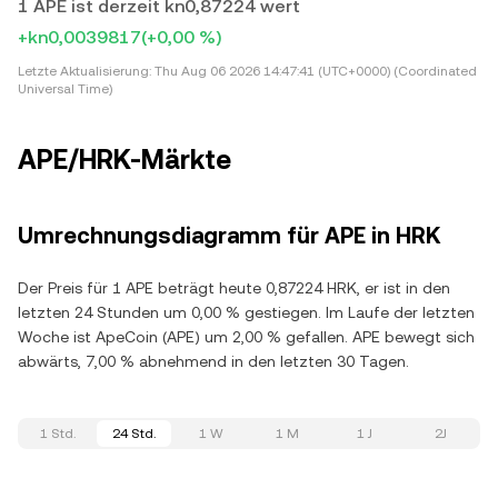
1 APE ist derzeit kn0,87224 wert
+kn0,0039817
(+0,00 %)
Letzte Aktualisierung:
Thu Aug 06 2026 14:47:41 (UTC+0000) (Coordinated
Universal Time)
APE/HRK-Märkte
Umrechnungsdiagramm für APE in HRK
Der Preis für 1 APE beträgt heute 0,87224 HRK, er ist in den
letzten 24 Stunden um 0,00 % gestiegen. Im Laufe der letzten
Woche ist ApeCoin (APE) um 2,00 % gefallen. APE bewegt sich
abwärts, 7,00 % abnehmend in den letzten 30 Tagen.
1 Std.
24 Std.
1 W
1 M
1 J
2J