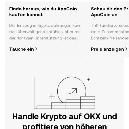
Finde heraus, wie du ApeCoin
Schau dir den Pr
kaufen kannst
ApeCoin an
Der Einstieg in Kryptowährungen kann
Triff fundierte Ent
sich überwältigend anfühlen, aber mit
einer Zusammenfas
der richtigen Unterstützung ist das
Echtzeit-Preisänder
alles gar nicht so kompliziert. Lege
Stimmung in der C
Tauche ein
Preis anzeigen
direkt in der OKX-App oder hier im
Neuigkeiten und me
Web los und starte deine persönliche
Krypto-Reise.
Handle Krypto auf OKX und
profitiere von höheren