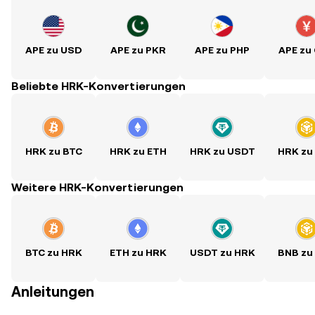
APE zu USD
APE zu PKR
APE zu PHP
APE zu
Beliebte HRK-Konvertierungen
HRK zu BTC
HRK zu ETH
HRK zu USDT
HRK zu
Weitere HRK-Konvertierungen
BTC zu HRK
ETH zu HRK
USDT zu HRK
BNB zu
Anleitungen