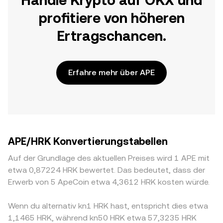
Handle Krypto auf OKX und
profitiere von höheren
Ertragschancen.
Erfahre mehr über APE
APE/HRK Konvertierungstabellen
Auf der Grundlage des aktuellen Preises wird 1 APE mit
etwa 0,87224 HRK bewertet. Das bedeutet, dass der
Erwerb von 5 ApeCoin etwa 4,3612 HRK kosten würde.
Wenn du alternativ kn1 HRK hast, entspricht dies etwa
1,1465 HRK, während kn50 HRK etwa 57,3235 HRK