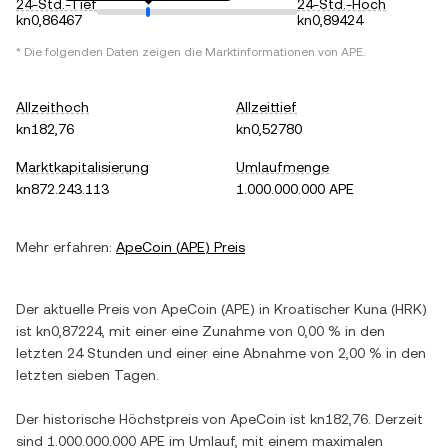
24-Std.-Tief
24-Std.-Hoch
kn0,86467
kn0,89424
* Die folgenden Daten zeigen die Marktinformationen von
APE
.
Allzeithoch
Allzeittief
kn182,76
kn0,52780
Marktkapitalisierung
Umlaufmenge
kn872.243.113
1.000.000.000 APE
Mehr erfahren:
ApeCoin
(
APE
) Preis
Der aktuelle Preis von
ApeCoin
(
APE
) in
Kroatischer Kuna
(
HRK
)
ist
kn0,87224
, mit einer
eine Zunahme
von
0,00 %
in den
letzten 24 Stunden und einer
eine Abnahme
von
2,00 %
in den
letzten sieben Tagen.
Der historische Höchstpreis von
ApeCoin
ist
kn182,76
. Derzeit
sind
1.000.000.000 APE
im Umlauf, mit einem maximalen