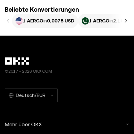
Beliebte Konvertierungen
1 AERGO
in
0,0078 USD
1 AERGO
in
2,167 P
©2017 - 2026 OKX.COM
Deutsch/EUR
Mehr über OKX