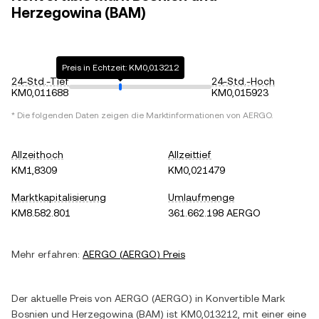
Herzegowina (BAM)
Preis in Echtzeit: KM0,013212
24-Std.-Tief
24-Std.-Hoch
KM0,011688
KM0,015923
* Die folgenden Daten zeigen die Marktinformationen von
AERGO
.
Allzeithoch
Allzeittief
KM1,8309
KM0,021479
Marktkapitalisierung
Umlaufmenge
KM8.582.801
361.662.198 AERGO
Mehr erfahren:
AERGO
(
AERGO
) Preis
Der aktuelle Preis von
AERGO
(
AERGO
) in
Konvertible Mark
Bosnien und Herzegowina
(
BAM
) ist
KM0,013212
, mit einer
eine