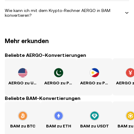
Wie kann ich mit dem Krypto-Rechner AERGO in BAM
konvertieren?
Mehr erkunden
Beliebte AERGO-Konvertierungen
AERGO zu USD
AERGO zu PKR
AERGO zu PHP
Beliebte BAM-Konvertierungen
BAM zu BTC
BAM zu ETH
BAM zu USDT
BAM zu