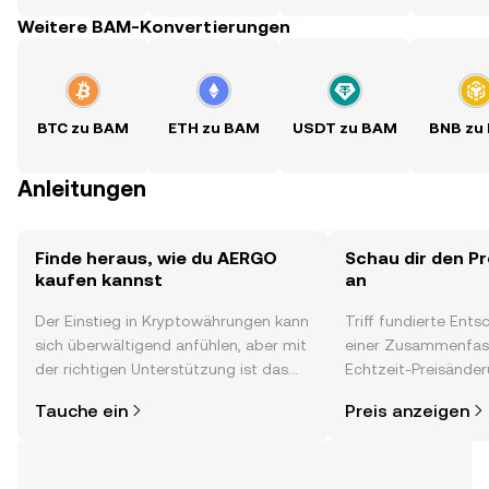
Weitere BAM-Konvertierungen
BTC zu BAM
ETH zu BAM
USDT zu BAM
BNB zu
Anleitungen
Finde heraus, wie du AERGO
Schau dir den P
kaufen kannst
an
Der Einstieg in Kryptowährungen kann
Triff fundierte Ent
sich überwältigend anfühlen, aber mit
einer Zusammenfas
der richtigen Unterstützung ist das
Echtzeit-Preisänder
alles gar nicht so kompliziert. Lege
Stimmung in der C
Tauche ein
Preis anzeigen
direkt in der OKX-App oder hier im
Neuigkeiten und me
Web los und starte deine persönliche
Krypto-Reise.