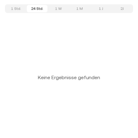
1 Std.
24 Std.
1 W
1 M
1 J
2J
Keine Ergebnisse gefunden