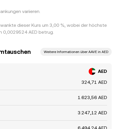
ankungen variieren.
hwankte dieser Kurs um 3,00 %, wobei der höchste
en 0,0029524 AED betrug.
umtauschen
Weitere Informationen über AAVE in AED
AED
324,71 AED
1.623,56 AED
3.247,12 AED
6.494,24 AED