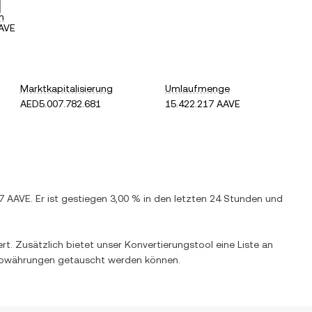
h
AVE
Marktkapitalisierung
Umlaufmenge
AED5.007.782.681
15.422.217 AAVE
7
AAVE
. Er ist
gestiegen
3,00 %
in den letzten 24 Stunden und
iert. Zusätzlich bietet unser Konvertierungstool eine Liste an
owährungen getauscht werden können.