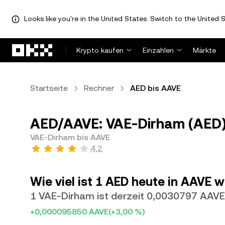
Looks like you're in the United States. Switch to the United S
Zum Hauptinhalt springen
Krypto kaufen
Einzahlen
Märkte
Startseite
Rechner
AED bis AAVE
AED/AAVE: VAE-Dirham (AED) 
VAE-Dirham bis AAVE
4,2
Wie viel ist 1 AED heute in AAVE 
1 VAE-Dirham ist derzeit 0,0030797 AAVE
+0,000095850 AAVE
(+3,00 %)