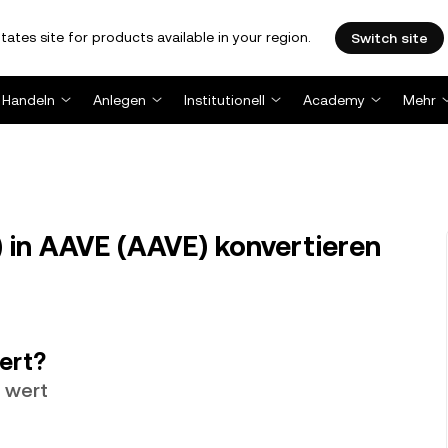
tates site for products available in your region.
Switch site
Handeln
Anlegen
Institutionell
Academy
Mehr
in AAVE (AAVE) konvertieren
wert?
 wert