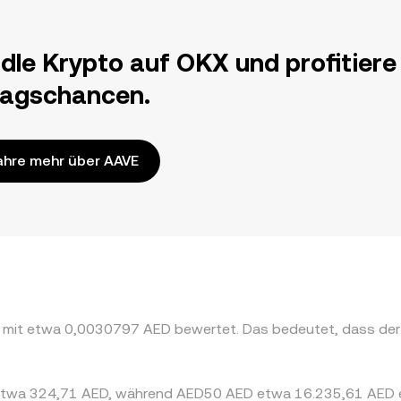
dle Krypto auf OKX und profitiere
ragschancen.
ahre mehr über AAVE
AVE mit etwa 0,0030797 AED bewertet. Das bedeutet, dass d
s etwa 324,71 AED, während AED50 AED etwa 16.235,61 AED 