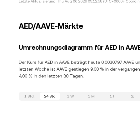
Letzte Aktualisierung:
Thu Aug 06 2026 03:12:58 (UTC+0000) (Coordina
AED/AAVE-Märkte
Umrechnungsdiagramm für AED in AAV
Der Kurs für AED in AAVE beträgt heute 0,0030797 AAVE un
letzten Woche ist AAVE gestiegen 9,00 % in der vergange
4,00 % in den letzten 30 Tagen.
1 Std.
24 Std.
1 W
1 M
1 J
2J