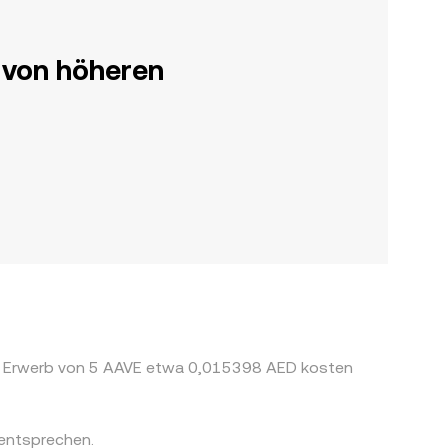
 von höheren
er Erwerb von 5 AAVE etwa 0,015398 AED kosten
entsprechen.