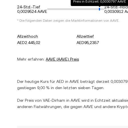
Preis in Echtzeit: 0,0030797 AAVE
24-Std.-Tief
24-Std.-Hoc
0,0029524 AAVE
0,0030912 A
* Die folgenden Daten zeigen die Marktinformationen von
AAVE
.
Allzeithoch
Allzeittief
AED2.445,02
AED95,2357
Mehr erfahren:
AAVE
(
AAVE
) Preis
Der heutige Kurs für
AED
in
AAVE
beträgt derzeit
0,003079
gestiegen
9,00 %
in den letzten sieben Tagen.
Der Preis von
VAE-Dirham
in
AAVE
wird in Echtzeit aktualis
anderen Fiatwährungen, die gegen
AAVE
und andere Krypt