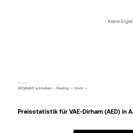
Keine Erge
-- ~ --
AED/AAVE schließen:--
Niedrig: --
Hoch: --
Preisstatistik für VAE-Dirham (AED) in 