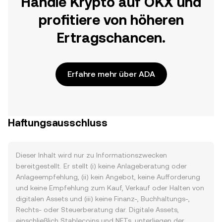
Handle Krypto auf OKX und
profitiere von höheren
Ertragschancen.
Erfahre mehr über ADA
Haftungsausschluss
Dieser Inhalt wird nur zu Informationszwecken
bereitgestellt. Er stellt (i) keine Anlageberatung oder
Anlageempfehlung, (ii) kein Angebot, keine Aufforderung
und keine Empfehlung zum Kauf, Verkauf oder Halten von
digitalen Assets und (iii) keine Finanz-, Buchhaltungs-,
Rechts- oder Steuerberatung dar. Digitale Assets,
einschließlich Stablecoins und NFTs, unterliegen der