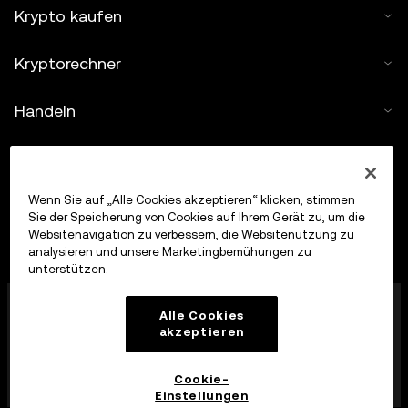
Krypto kaufen
Kryptorechner
Handeln
Wenn Sie auf „Alle Cookies akzeptieren“ klicken, stimmen
Sie der Speicherung von Cookies auf Ihrem Gerät zu, um die
Websitenavigation zu verbessern, die Websitenutzung zu
analysieren und unsere Marketingbemühungen zu
unterstützen.
Die OKX Europe Limited, die unter dem Handelsnamen
Alle Cookies
OKX firmiert, ist jetzt eine Krypto-Asset-
akzeptieren
Handelsplattform, die von der MFSA gemäß Artikel 28
des Markets in Crypto-Assets Act (Kapitel 647 der
Gesetze von Malta) als Krypto-Asset-Dienstleister
Cookie-
zugelassen wurde.
Einstellungen