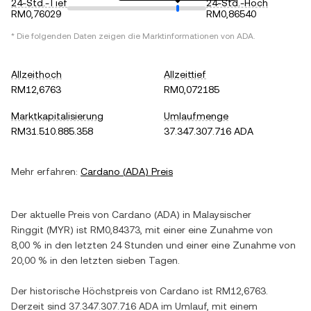
24-Std.-Tief
24-Std.-Hoch
RM0,76029
RM0,86540
* Die folgenden Daten zeigen die Marktinformationen von
ADA
.
Allzeithoch
Allzeittief
RM12,6763
RM0,072185
Marktkapitalisierung
Umlaufmenge
RM31.510.885.358
37.347.307.716 ADA
Mehr erfahren:
Cardano
(
ADA
) Preis
Der aktuelle Preis von
Cardano
(
ADA
) in
Malaysischer
Ringgit
(
MYR
) ist
RM0,84373
, mit einer
eine Zunahme
von
8,00 %
in den letzten 24 Stunden und einer
eine Zunahme
von
20,00 %
in den letzten sieben Tagen.
Der historische Höchstpreis von
Cardano
ist
RM12,6763
.
Derzeit sind
37.347.307.716 ADA
im Umlauf, mit einem