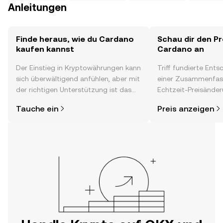
Anleitungen
Finde heraus, wie du Cardano
Schau dir den Pr
kaufen kannst
Cardano an
Der Einstieg in Kryptowährungen kann
Triff fundierte Ent
sich überwältigend anfühlen, aber mit
einer Zusammenfas
der richtigen Unterstützung ist das
Echtzeit-Preisänder
alles gar nicht so kompliziert. Lege
Stimmung in der C
Tauche ein
Preis anzeigen
direkt in der OKX-App oder hier im
Neuigkeiten und me
Web los und starte deine persönliche
Krypto-Reise.