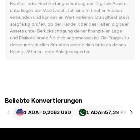
Rechts- oder Buchhaltungsberatung dar. Digitale Assets
unterliegen der Marktvolatilität, sind mit hohen Risiken
verbunden und können an Wert verlieren. Du solltest stets
sorgfältig prüfen, ob der Handel oder das Halten digitaler
Assets unter Berücksichtigung deiner finanziellen Lage
und Risikotoleranz für dich angemessen ist. Bei Fragen zu
deiner individuellen Situation wende dich bitte an deinen
Rechts-/Steuer- oder Anlagenexperten.
Beliebte Konvertierungen
1 ADA
in
0,2063 USD
1 ADA
in
57,29 PKR