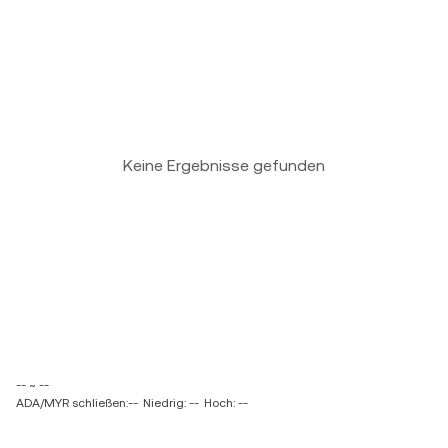
Keine Ergebnisse gefunden
-- ~ --
ADA/MYR schließen:--
Niedrig: --
Hoch: --