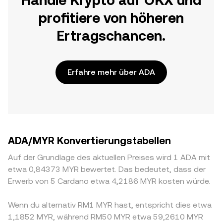
Handle Krypto auf OKX und
profitiere von höheren
Ertragschancen.
Erfahre mehr über ADA
ADA/MYR Konvertierungstabellen
Auf der Grundlage des aktuellen Preises wird 1 ADA mit
etwa 0,84373 MYR bewertet. Das bedeutet, dass der
Erwerb von 5 Cardano etwa 4,2186 MYR kosten würde.
Wenn du alternativ RM1 MYR hast, entspricht dies etwa
1,1852 MYR, während RM50 MYR etwa 59,2610 MYR