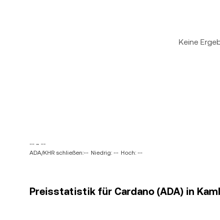
Keine Erge
-- ~ --
ADA/KHR schließen:--
Niedrig: --
Hoch: --
Preisstatistik für Cardano (ADA) in Ka