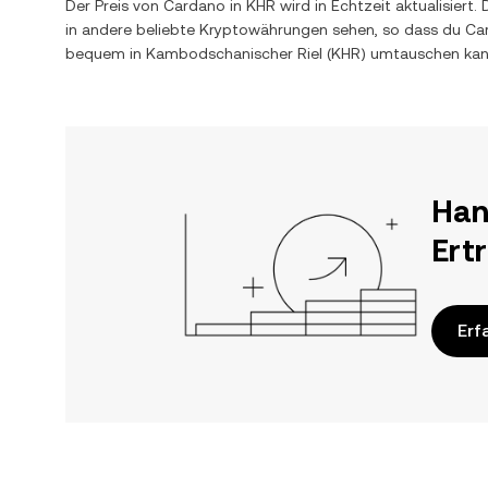
Der Preis von
Cardano
in
KHR
wird in Echtzeit aktualisier
in andere beliebte Kryptowährungen sehen, so dass du
Ca
bequem in
Kambodschanischer Riel
(
KHR
) umtauschen kan
Han
Ert
Erf