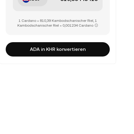
1 Cardano = 810,39 Kambodschanischer Riel, 1
Kambodschanischer Riel = 0,001234 Cardano
ADA in KHR konvertieren