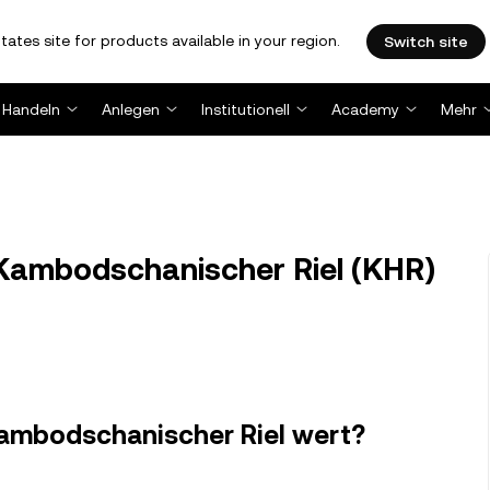
tates site for products available in your region.
Switch site
Handeln
Anlegen
Institutionell
Academy
Mehr
Kambodschanischer Riel (KHR)
 Kambodschanischer Riel wert?