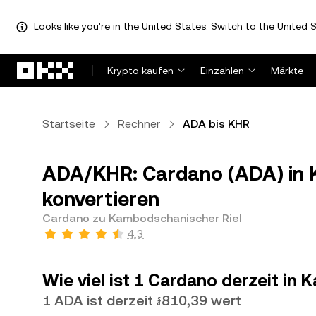
Looks like you're in the United States. Switch to the United S
Zum Hauptinhalt springen
Krypto kaufen
Einzahlen
Märkte
Startseite
Rechner
ADA bis KHR
ADA/KHR: Cardano (ADA) in 
konvertieren
Cardano zu Kambodschanischer Riel
4,3
Wie viel ist 1 Cardano derzeit in
1 ADA ist derzeit ៛810,39 wert