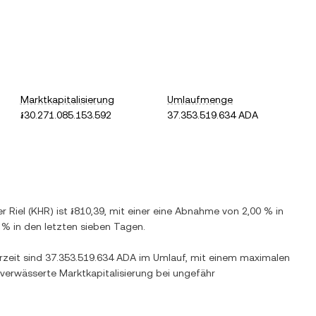
Marktkapitalisierung
Umlaufmenge
៛30.271.085.153.592
37.353.519.634 ADA
 Riel
(
KHR
) ist
៛810,39
, mit einer
eine Abnahme
von
2,00 %
in
0 %
in den letzten sieben Tagen.
rzeit sind
37.353.519.634 ADA
im Umlauf, mit einem maximalen
 verwässerte Marktkapitalisierung bei ungefähr