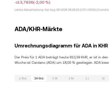
-៛13,7836
(-2,00 %)
Letzte Aktualisierung:
Sat Aug 08 2026 06:29:23 (UTC+0000) (Coordina
ADA/KHR-Märkte
Umrechnungsdiagramm für ADA in KHR
Der Preis für 1 ADA beträgt heute 810,39 KHR, er ist in de
Woche ist Cardano (ADA) um 18,00 % gestiegen. ADA bewe
1 Std.
24 Std.
1 W
1 M
1 J
2J