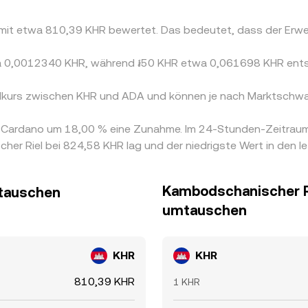
A mit etwa 810,39 KHR bewertet. Das bedeutet, dass der Er
twa 0,0012340 KHR, während ៛50 KHR etwa 0,061698 KHR ent
elkurs zwischen KHR und ADA und können je nach Marktschwa
on Cardano um 18,00 % eine Zunahme. Im 24-Stunden-Zeitrau
r Riel bei 824,58 KHR lag und der niedrigste Wert in den 
Kambodschanischer Ri
mtauschen
umtauschen
KHR
KHR
810,39 KHR
1 KHR