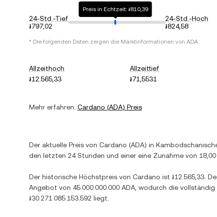
Preis in Echtzeit: ៛810,39
24-Std.-Tief
24-Std.-Hoch
៛797,02
៛824,58
* Die folgenden Daten zeigen die Marktinformationen von
ADA
.
Allzeithoch
Allzeittief
៛12.565,33
៛71,5531
Mehr erfahren:
Cardano
(
ADA
) Preis
Der aktuelle Preis von
Cardano
(
ADA
) in
Kambodschanischer
den letzten 24 Stunden und einer
eine Zunahme
von
18,0
Der historische Höchstpreis von
Cardano
ist
៛12.565,33
. De
Angebot von
45.000.000.000 ADA
, wodurch die vollständig
៛30.271.085.153.592
liegt.