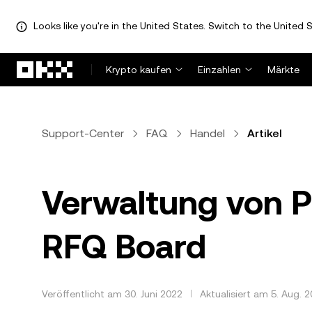
Looks like you're in the United States. Switch to the United S
Zum Hauptinhalt springen
Krypto kaufen
Einzahlen
Märkte
Support-Center
FAQ
Handel
Artikel
Verwaltung von P
RFQ Board
Veröffentlicht am 30. Juni 2022
Aktualisiert am 5. Aug. 