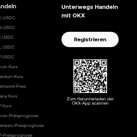
ndeln
Unterwegs Handeln
mit OKX
C-USDC
H-USDC
C USDC
Registrieren
L USDC
P USDC
coin Kurs
hereum Kurs
Network-Preis
ana Kurs
Zum Herunterladen der
OKX-App scannen
P Kurs
coin-Preisprognose
hereum-Preisprognose
P-Preisprognose