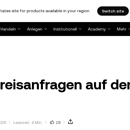
tates site for products available in your region.
Switch site
Handeln
Anlegen
Institutionell
Academy
Mehr
reisanfragen auf d
2026
Lesezeit: 4 Min.
19