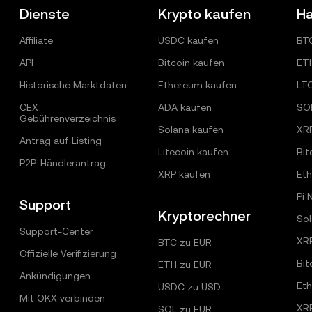
Dienste
Krypto kaufen
Ha
Affiliate
USDC kaufen
BT
API
Bitcoin kaufen
ET
Historische Marktdaten
Ethereum kaufen
LT
CEX
ADA kaufen
SO
Gebührenverzeichnis
Solana kaufen
XR
Antrag auf Listing
Litecoin kaufen
Bit
P2P-Händlerantrag
XRP kaufen
Et
Pi 
Support
Kryptorechner
Sol
Support-Center
XR
BTC zu EUR
Offizielle Verifizierung
Bit
ETH zu EUR
Ankündigungen
Et
USDC zu USD
Mit OKX verbinden
XR
SOL zu EUR