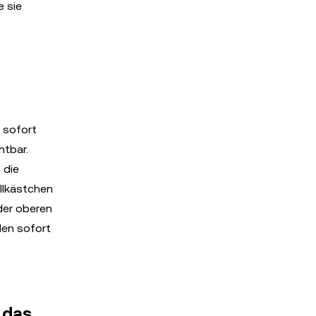
e sie
e sofort
htbar.
 die
ollkästchen
 der oberen
len sofort
 das