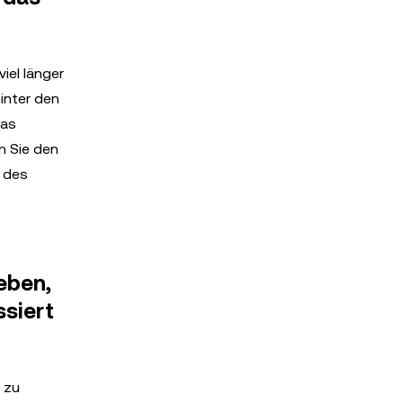
iel länger
hinter den
das
n Sie den
r des
eben,
ssiert
 zu