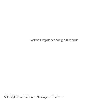
Keine Ergebnisse gefunden
-- ~ --
MAJOR/LBP schließen:--
Niedrig: --
Hoch: --