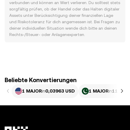
verbunden und können an Wert verlieren. Du solltest stets
sorgfältig prüfen, ob der Handel oder das Halten digitaler
Assets unter Berücksichtigung deiner finanziellen Lage
und Risikotoleranz für dich angemessen ist. Bei Fragen zu
deiner individuellen Situation wende dich bitte an deinen
Rechts-/Steuer- oder Anlagenexperten.
Beliebte Konvertierungen
1 MAJOR
in
0,03963 USD
1 MAJOR
in
11,01 