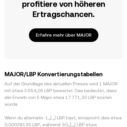
profitiere von höheren
Ertragschancen.
Erfahre mehr über MAJOR
MAJOR/LBP Konvertierungstabellen
Auf der Grundlage des aktuellen Preises wird 1 MAJOR
mit etwa 3.554,26 LBP bewertet. Das bedeutet, dass
der Erwerb von 5 Major etwa 17.771,30 LBP kosten
würde.
Wenn du alternativ .ل.ل1 LBP hast, entspricht dies etwa
0,00028135 LBP, während .ل.ل50 LBP etwa