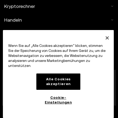
Kryptorechner
Handeln
Wenn Sie auf „Alle Cookies akzeptieren“ klicken, stimmen
Sie der Speicherung von Cookies auf Ihrem Gerät zu, um die
Websitenavigation zu verbessern, die Websitenutzung zu
analysieren und unsere Marketingbemühungen zu
unterstützen.
Die OKX Europe Limited, die unter dem Handelsnamen
Alle Cookies
OKX firmiert, ist jetzt eine Krypto-Asset-
akzeptieren
Handelsplattform, die von der MFSA gemäß Artikel 28
des Markets in Crypto-Assets Act (Kapitel 647 der
Gesetze von Malta) als Krypto-Asset-Dienstleister
Cookie-
zugelassen wurde.
Einstellungen