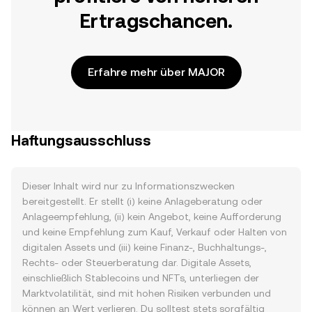
Ertragschancen.
Erfahre mehr über MAJOR
Haftungsausschluss
Dieser Inhalt wird nur zu Informationszwecken
bereitgestellt. Er stellt (i) keine Anlageberatung oder
Anlageempfehlung, (ii) kein Angebot, keine Aufforderung
und keine Empfehlung zum Kauf, Verkauf oder Halten von
digitalen Assets und (iii) keine Finanz-, Buchhaltungs-,
Rechts- oder Steuerberatung dar. Digitale Assets,
einschließlich Stablecoins und NFTs, unterliegen der
Marktvolatilität, sind mit hohen Risiken verbunden und
können an Wert verlieren. Du solltest stets sorgfältig