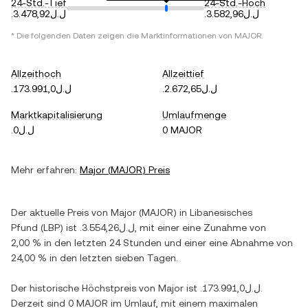
24-Std.-Tief
24-Std.-Hoch
.ل.ل3.582,96
.ل.ل3.478,92
* Die folgenden Daten zeigen die Marktinformationen von
MAJOR
.
Allzeithoch
Allzeittief
.ل.ل2.672,65
.ل.ل173.991,0
Marktkapitalisierung
Umlaufmenge
.ل.ل0
0 MAJOR
Mehr erfahren:
Major
(
MAJOR
) Preis
Der aktuelle Preis von
Major
(
MAJOR
) in
Libanesisches
Pfund
(
LBP
) ist
.ل.ل3.554,26
, mit einer
eine Zunahme
von
2,00 %
in den letzten 24 Stunden und einer
eine Abnahme
von
24,00 %
in den letzten sieben Tagen.
Der historische Höchstpreis von
Major
ist
.ل.ل173.991,0
.
Derzeit sind
0 MAJOR
im Umlauf, mit einem maximalen