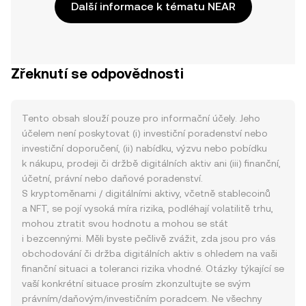
Další informace k tématu NEAR
Zřeknutí se odpovědnosti
Tento obsah slouží pouze pro informační účely. Jeho
účelem není poskytovat (i) investiční poradenství nebo
investiční doporučení, (ii) nabídku, výzvu nebo pobídku
k nákupu, prodeji či držbě digitálních aktiv ani (iii) finanční,
účetní, právní nebo daňové poradenství.
S kryptoměnami / digitálními aktivy, včetně stablecoinů
a NFT, se pojí vysoká míra rizika, podléhají volatilitě trhu,
mohou ztratit svou hodnotu a mohou se stát
i bezcennými. Měli byste pečlivě zvážit, zda jsou pro vás
obchodování či držba digitálních aktiv s ohledem na vaši
finanční situaci a toleranci rizika vhodné. Otázky týkající se
vaší konkrétní situace prosím zkonzultujte se svým
právním/daňovým/investičním poradcem. Ne všechny