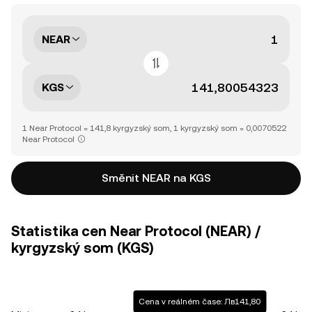
NEAR
KGS
1 Near Protocol = 141,8 kyrgyzský som, 1 kyrgyzský som = 0,0070522
Near Protocol
Směnit NEAR na KGS
Statistika cen Near Protocol (NEAR) /
kyrgyzský som (KGS)
Cena v reálném čase: Лв141,80