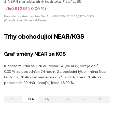
1 NEAR má aktuálně hodnotu Лв141,80.
-Лв0,61234
(+0,00 %)
Naposledy aktualizováno:
Sat Aug 08 2026 15:03:39 (UTC+0000)
(Coordinated Universal Time)
Trhy obchodující NEAR/KGS
Graf směny NEAR za KGS
K dnešnímu dni se 1 NEAR rovná 141,80 KGS, což je dolů
0,00 % za posledních 24 hodin. Za poslední týden měna Near
Protocol (NEAR) zaznamenala dolů 3,00 %. Trend NEAR za
posledních 30 dnů: klesající, klesá 16,00 %.
1 h
24 h
1 týd.
1 měs.
1 r.
2 r.