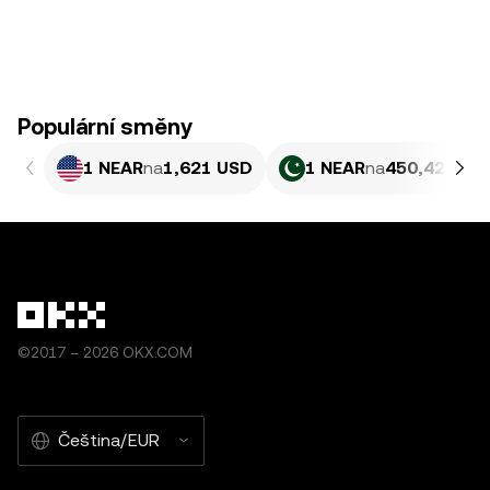
Populární směny
1 NEAR
na
1,621 USD
1 NEAR
na
450,42 PKR
©2017 – 2026 OKX.COM
Čeština/EUR