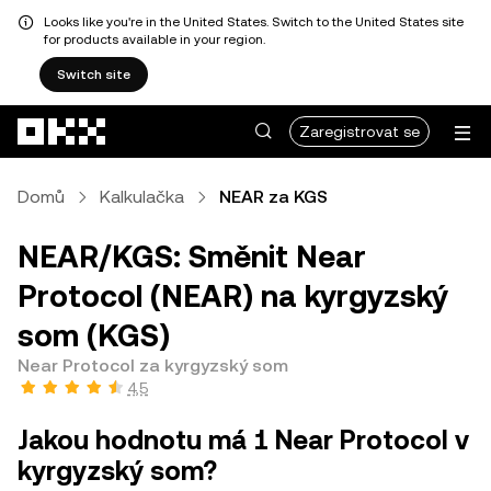
Looks like you're in the United States. Switch to the United States site
for products available in your region.
Switch site
Přeskočit na hlavní obsah
Zaregistrovat se
Domů
Kalkulačka
NEAR za KGS
NEAR/KGS: Směnit Near
Protocol (NEAR) na kyrgyzský
som (KGS)
Near Protocol za kyrgyzský som
4,5
Jakou hodnotu má 1 Near Protocol v
kyrgyzský som?