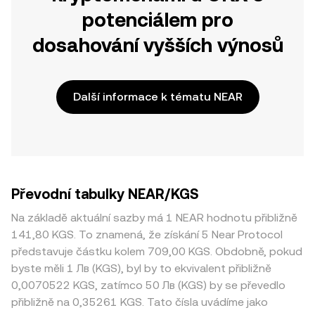
potenciálem pro
dosahování vyšších výnosů
Další informace k tématu NEAR
Převodní tabulky NEAR/KGS
Na základě aktuální sazby má 1 NEAR hodnotu přibližně
141,80 KGS. To znamená, že získání 5 Near Protocol
představuje částku kolem 709,00 KGS. Obdobně, pokud
byste měli 1 Лв (KGS), byl by to ekvivalent přibližně
0,0070522 KGS, zatímco 50 Лв (KGS) by se převedlo
přibližně na 0,35261 KGS. Tato čísla uvádíme jako