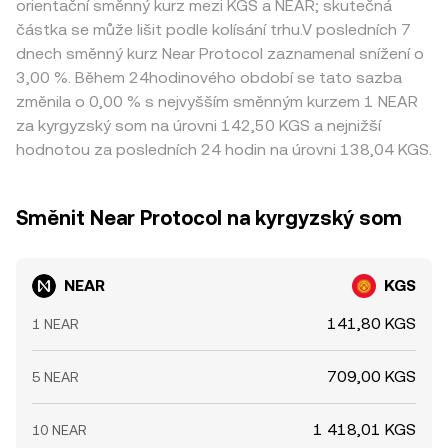
orientační směnný kurz mezi KGS a NEAR; skutečná
částka se může lišit podle kolísání trhu.V posledních 7
dnech směnný kurz Near Protocol zaznamenal snížení o
3,00 %. Během 24hodinového období se tato sazba
změnila o 0,00 % s nejvyšším směnným kurzem 1 NEAR
za kyrgyzský som na úrovni 142,50 KGS a nejnižší
hodnotou za posledních 24 hodin na úrovni 138,04 KGS.
Směnit Near Protocol na kyrgyzský som
NEAR
KGS
141,80 KGS
1 NEAR
709,00 KGS
5 NEAR
1 418,01 KGS
10 NEAR