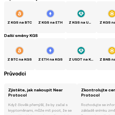
Z KGS na BTC
Z KGS na ETH
Z KGS na USDT
Další směny KGS
Z BTC na KGS
Z ETH na KGS
Z USDT na KGS
Průvodci
Zjistěte, jak nakoupit Near
Zkontrolujte ce
Protocol
Protocol
Když člověk přemýšlí, že by začal s
Rozhodujte se info
kryptoměnami, může mít pocit, že se
základě snímku změ