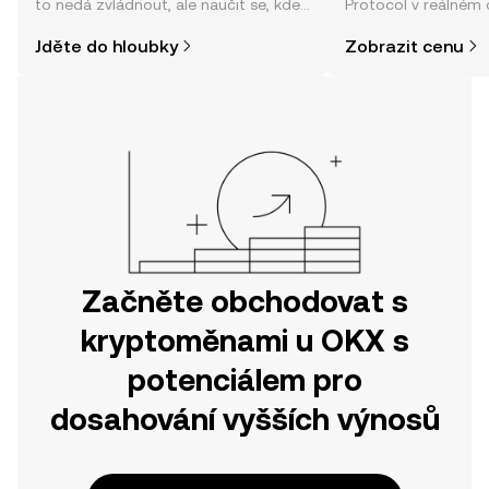
to nedá zvládnout, ale naučit se, kde
Protocol v reálném 
a jak nakoupit kryptoměny, může být
komunity, zpráv a da
Jděte do hloubky
Zobrazit cenu
jednodušší, než si myslíte. Odstartujte
svou cestu v mobilní aplikaci OKX
nebo přímo zde na webu.
Začněte obchodovat s
kryptoměnami u OKX s
potenciálem pro
dosahování vyšších výnosů