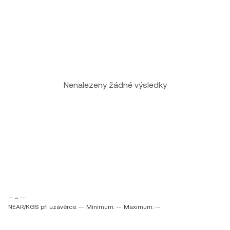
Nenalezeny žádné výsledky
-- ~ --
NEAR/KGS při uzávěrce: --
Minimum: --
Maximum: --