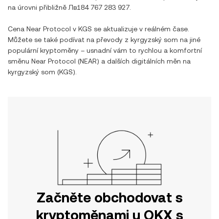
na úrovni přibližně
Лв184 767 283 927
.
Cena
Near Protocol
v
KGS
se aktualizuje v reálném čase.
Můžete se také podívat na převody z
kyrgyzský som
na jiné
populární kryptoměny – usnadní vám to rychlou a komfortní
směnu
Near Protocol
(
NEAR
) a dalších digitálních měn na
kyrgyzský som
(
KGS
).
Začněte obchodovat s
kryptoměnami u OKX s