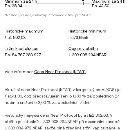
Minimum za 24 h
Maximum za 24 h
Лв138,04
Лв142,50
*Následující údaje ukazují informace o trhu pro:
NEAR
.
Historické maximum
Historické minimum
Лв1 802,03
Лв73,6558
Tržní kapitalizace
Objem v oběhu
Лв184 767 283 927
1 303 008 294 NEAR
Více informací:
Cena
Near Protocol
(
NEAR
)
Aktuální cena
Near Protocol
(
NEAR
) v
kyrgyzský som
(
KGS
) je
Лв141,80
, což představuje
snížení
o
0,00 %
za posledních 24
hodin a
snížení
o
3,00 %
za posledních 7 dní.
Historicky nejvyšší cena
Near Protocol
byla
Лв1 802,03
. V
oběhu je aktuálně
1 303 008 294 NEAR
při maximální zásobě
1 303 034 972 NEAR
, takže plně zředěná tržní kapitalizace je