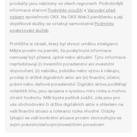
produkty jsou nabízeny ve všech regionech. Podrobnější
informace stanoví
Podmínky použití
a
Varování před
rizikem
společnosti OKX. Na OKX Web3 peněženku a její
doplňkové služby se vztahují samostatné
Podmínky
poskytování služeb
.
Prohlížíte si obsah, který byl shrnut umělou inteligencí.
Mějte prosím na paměti, že poskytnuté informace
nemusejí být přesné, úplné nebo aktuální. Tyto informace
nepředstavují (i) investiční poradenství ani investiční
doporučení, (ii) nabídku, pobídku nebo výzvu k nákupu,
prodeji či držbě digitálních aktiv ani (iii) finanční, účetní,
právní nebo daňové poradenství. Digitální aktiva podléhají
volatilitě trhu, jsou spojena s vysokou míru rizika a mohou
ztratit hodnotu. Měli byste pečlivě zvážit, zda jsou pro
vás obchodování či držba digitálních aktiv s ohledem na
vaši finanční situaci a toleranci rizika vhodné. Otázky
týkající se vaší konkrétní situace prosím zkonzultujte se
svým právním/daňovým/investičním poradcem.