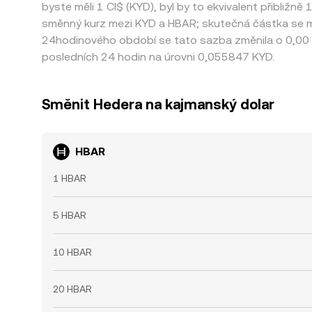
byste měli 1 CI$ (KYD), byl by to ekvivalent přibližn
směnný kurz mezi KYD a HBAR; skutečná částka se mů
24hodinového období se tato sazba změnila o 0,00 
posledních 24 hodin na úrovni 0,055847 KYD.
Směnit Hedera na kajmanský dolar
HBAR
1 HBAR
5 HBAR
10 HBAR
20 HBAR