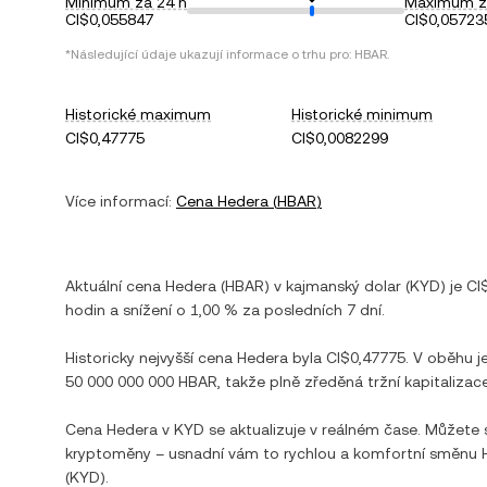
Minimum za 24 h
Maximum z
CI$0,055847
CI$0,05723
*Následující údaje ukazují informace o trhu pro:
HBAR
.
Historické maximum
Historické minimum
CI$0,47775
CI$0,0082299
Více informací:
Cena
Hedera
(
HBAR
)
Aktuální cena
Hedera
(
HBAR
) v
kajmanský dolar
(
KYD
) je
CI
hodin a
snížení
o
1,00 %
za posledních 7 dní.
Historicky nejvyšší cena
Hedera
byla
CI$0,47775
. V oběhu j
50 000 000 000 HBAR
, takže plně zředěná tržní kapitalizace
Cena
Hedera
v
KYD
se aktualizuje v reálném čase. Můžete
kryptoměny – usnadní vám to rychlou a komfortní směnu
(
KYD
).