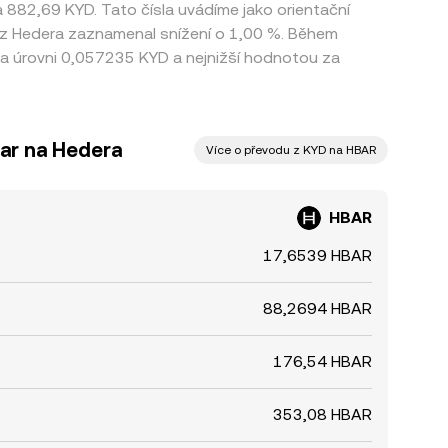
na 882,69 KYD. Tato čísla uvádíme jako orientační
urz Hedera zaznamenal snížení o 1,00 %. Během
a úrovni 0,057235 KYD a nejnižší hodnotou za
ar na Hedera
Více o převodu z KYD na HBAR
HBAR
17,6539 HBAR
88,2694 HBAR
176,54 HBAR
353,08 HBAR