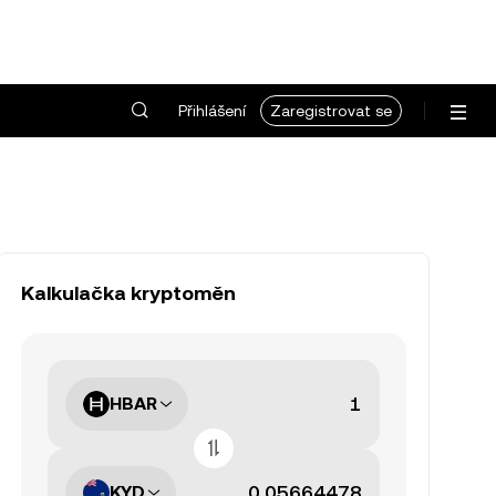
Přihlášení
Zaregistrovat se
Kalkulačka kryptoměn
HBAR
KYD