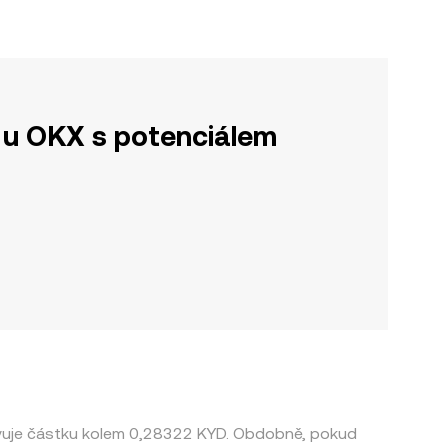
u OKX s potenciálem
avuje částku kolem 0,28322 KYD. Obdobně, pokud