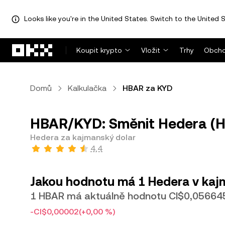
Looks like you're in the United States. Switch to the United S
Přeskočit na hlavní obsah
Koupit krypto
Vložit
Trhy
Obcho
Domů
Kalkulačka
HBAR za KYD
HBAR/KYD: Směnit Hedera (H
Hedera za kajmanský dolar
4,4
Jakou hodnotu má 1 Hedera v kaj
1 HBAR má aktuálně hodnotu CI$0,05664
-CI$0,00002
(+0,00 %)