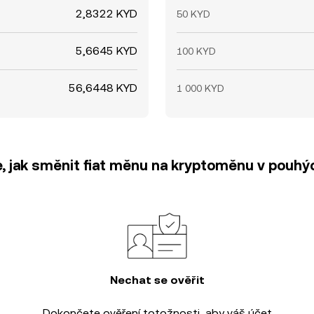
2,8322 KYD
50 KYD
5,6645 KYD
100 KYD
56,6448 KYD
1 000 KYD
e, jak směnit fiat měnu na kryptoměnu v pouhýc
Nechat se ověřit
Dokončete
ověření totožnosti
, aby váš účet