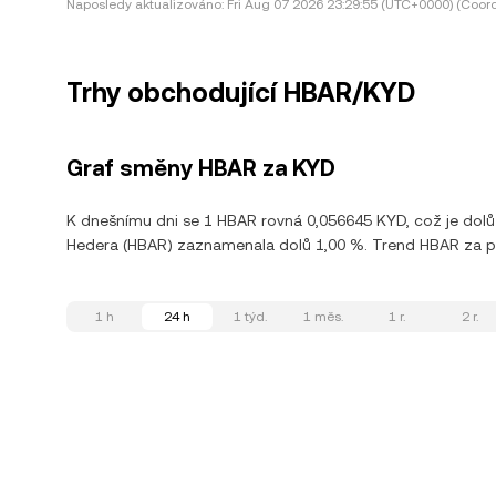
Naposledy aktualizováno:
Fri Aug 07 2026 23:29:55 (UTC+0000) (Coord
Trhy obchodující HBAR/KYD
Graf směny HBAR za KYD
K dnešnímu dni se 1 HBAR rovná 0,056645 KYD, což je dolů
Hedera (HBAR) zaznamenala dolů 1,00 %. Trend HBAR za posl
1 h
24 h
1 týd.
1 měs.
1 r.
2 r.