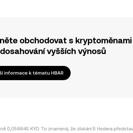
něte obchodovat s kryptoměnami 
 dosahování vyšších výnosů
ší informace k tématu HBAR
ižně 0,056645 KYD. To znamená, že získání 5 Hedera předst