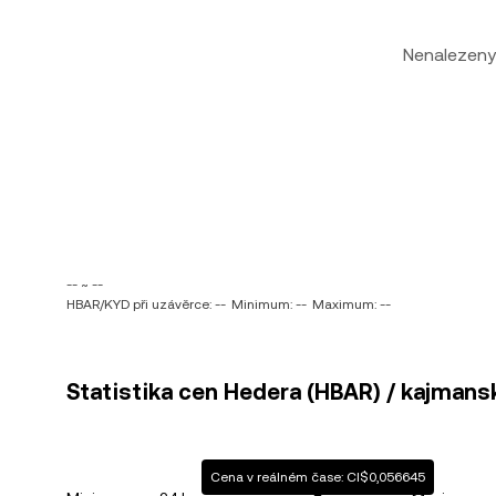
Nenalezeny
-- ~ --
HBAR/KYD při uzávěrce: --
Minimum: --
Maximum: --
Statistika cen Hedera (HBAR) / kajmansk
Cena v reálném čase: CI$0,056645