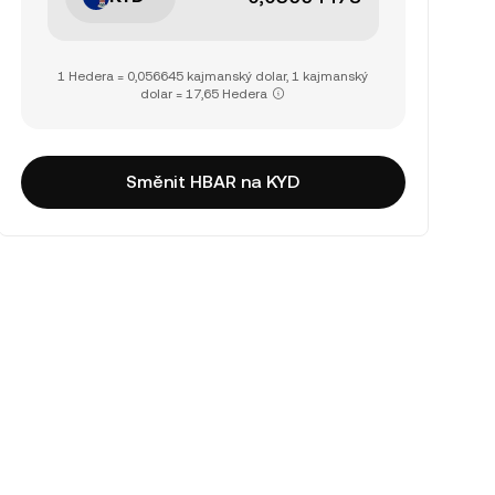
1 Hedera = 0,056645 kajmanský dolar, 1 kajmanský
dolar = 17,65 Hedera
Směnit HBAR na KYD