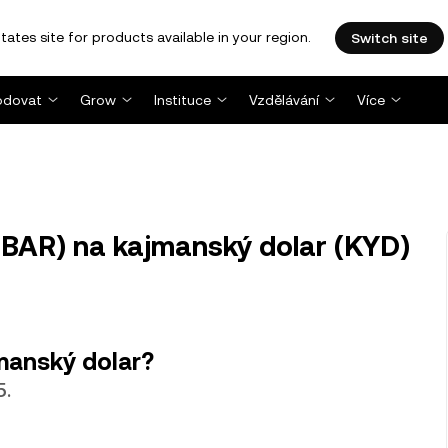
tates site for products available in your region.
Switch site
dovat
Grow
Instituce
Vzdělávání
Více
BAR) na kajmanský dolar (KYD)
manský dolar?
5.