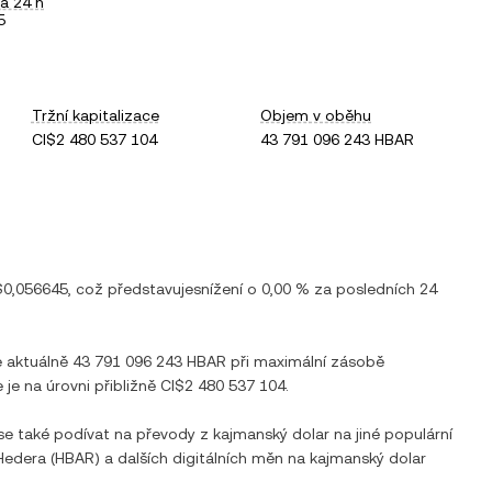
a 24 h
5
Tržní kapitalizace
Objem v oběhu
CI$2 480 537 104
43 791 096 243 HBAR
$0,056645
, což představuje
snížení
o
0,00 %
za posledních 24
e aktuálně
43 791 096 243 HBAR
při maximální zásobě
 je na úrovni přibližně
CI$2 480 537 104
.
 se také podívat na převody z
kajmanský dolar
na jiné populární
Hedera
(
HBAR
) a dalších digitálních měn na
kajmanský dolar