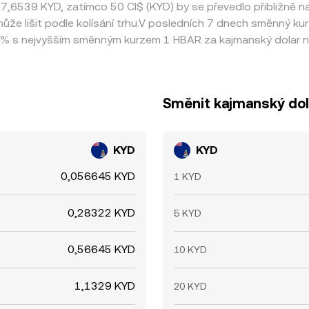
ě 17,6539 KYD, zatímco 50 CI$ (KYD) by se převedlo přibližně 
že lišit podle kolísání trhu.V posledních 7 dnech směnný k
% s nejvyšším směnným kurzem 1 HBAR za kajmanský dolar n
Směnit kajmanský dol
KYD
KYD
0,056645 KYD
1 KYD
0,28322 KYD
5 KYD
0,56645 KYD
10 KYD
1,1329 KYD
20 KYD