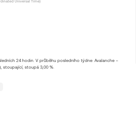
dinated Universal Time)
sledních 24 hodin. V průběhu posledního týdne: Avalanche –
, stoupající, stoupá 3,00 %.