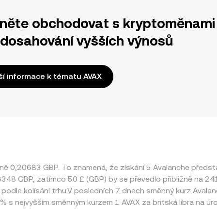
něte obchodovat s kryptoměnami 
 dosahování vyšších výnosů
ší informace k tématu AVAX
ižně 0,20683 GBP. To znamená, že získání 5 Avalanche před
 4,8348 GBP, zatímco 50 £ (GBP) by se převedlo přibližně na 2
t podle kolísání trhu.V posledních 7 dnech směnný kurz Aval
 s nejvyšším směnným kurzem 1 AVAX za britská libra na úr