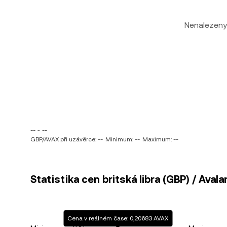
Nenalezeny
-- ~ --
GBP/AVAX při uzávěrce: --
Minimum: --
Maximum: --
Statistika cen britská libra (GBP) / Aval
Cena v reálném čase: 0,20683 AVAX