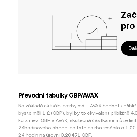
Zač
pro
Dal
Převodní tabulky GBP/AVAX
Na základě aktuální sazby má 1 AVAX hodnotu přibl
byste měli 1 £ (GBP), byl by to ekvivalent přibližně
kurz mezi GBP a AVAX; skutečná částka se může liši
24hodinového období se tato sazba změnila o 1,00 %
24 hodin na úrovni 0,20451 GBP.