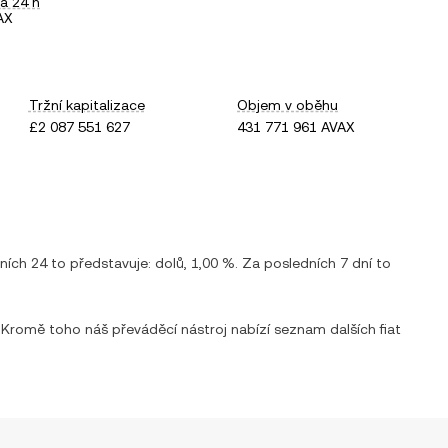
a 24 h
AX
Tržní kapitalizace
Objem v oběhu
£2 087 551 627
431 771 961 AVAX
dních 24 to představuje:
dolů
,
1,00 %
. Za posledních 7 dní to
 Kromě toho náš převáděcí nástroj nabízí seznam dalších fiat