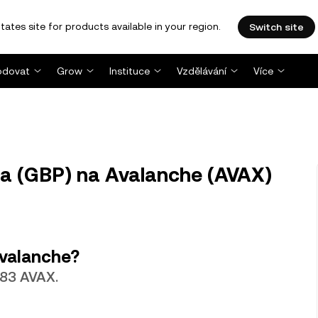
tates site for products available in your region.
Switch site
dovat
Grow
Instituce
Vzdělávání
Více
ra (GBP) na Avalanche (AVAX)
valanche?
683 AVAX.