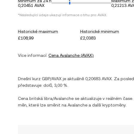
Minimum za 24 h
Maximum z
0,20451 AVAX
0,21213 AV
*Následující údaje ukazují informace o trhu pro:
AVAX
.
Historické maximum
Historické minimum
£108,99
£2,0383
Více informací:
Cena
Avalanche
(
AVAX
)
Dnešní kurz
GBP
/
AVAX
je aktuálně
0,20683
AVAX
. Za posle
představuje:
dolů
,
3,00 %
.
Cena
britská libra
/
Avalanche
se aktualizuje v reálném čase.
měn, které lze směnit na
Avalanche
a další kryptoměny.