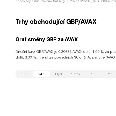
Naposledy aktualizováno:
Sat Aug 08 2026 10:25:25 (UTC+0000) (Coor
Trhy obchodující GBP/AVAX
Graf směny GBP za AVAX
Dnešní kurz GBP/AVAX je 0,20683 AVAX: dolů, 1,00 % za po
dolů, 3,00 %. Trend za posledních 30 dnů: Avalanche (AVAX)
1 h
24 h
1 týd.
1 měs.
1 r.
2 r.