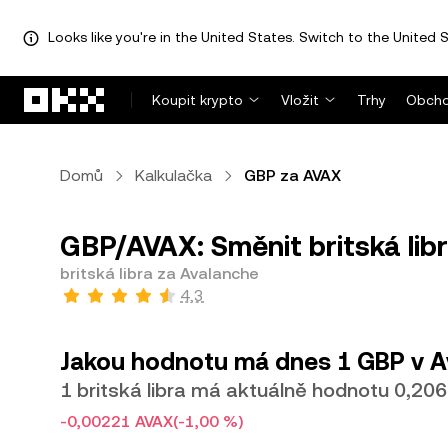
Looks like you're in the United States. Switch to the United S
Přeskočit na hlavní obsah
Koupit krypto
Vložit
Trhy
Obcho
Domů
Kalkulačka
GBP za AVAX
GBP/AVAX: Směnit britská lib
britská libra za Avalanche
4,3
Jakou hodnotu má dnes 1 GBP v A
1 britská libra má aktuálně hodnotu 0,20
-0,00221 AVAX
(-1,00 %)