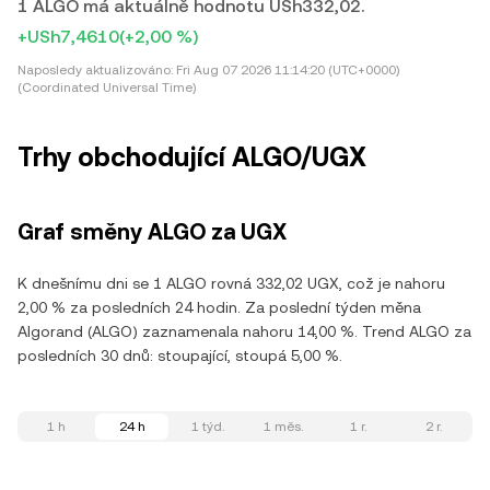
1 ALGO má aktuálně hodnotu USh332,02.
+USh7,4610
(+2,00 %)
Naposledy aktualizováno:
Fri Aug 07 2026 11:14:20 (UTC+0000)
(Coordinated Universal Time)
Trhy obchodující ALGO/UGX
Graf směny ALGO za UGX
K dnešnímu dni se 1 ALGO rovná 332,02 UGX, což je nahoru
2,00 % za posledních 24 hodin. Za poslední týden měna
Algorand (ALGO) zaznamenala nahoru 14,00 %. Trend ALGO za
posledních 30 dnů: stoupající, stoupá 5,00 %.
1 h
24 h
1 týd.
1 měs.
1 r.
2 r.