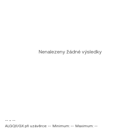
Nenalezeny žádné výsledky
-- ~ --
ALGO/UGX při uzávěrce: --
Minimum: --
Maximum: --