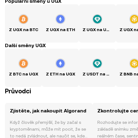
Populární směny u UGX
Z UGX na BTC
Z UGX na ETH
Z UGX na USDT
Další směny UGX
Z BTC na UGX
Z ETH na UGX
Z USDT na UGX
Průvodci
Zjistěte, jak nakoupit Algorand
Zkontrolujte ce
Když člověk přemýšlí, že by začal s
Rozhodujte se info
kryptoměnami, může mít pocit, že se
základě snímku změ
to nedá zvládnout, ale naučit se, kde
reálném čase, sent