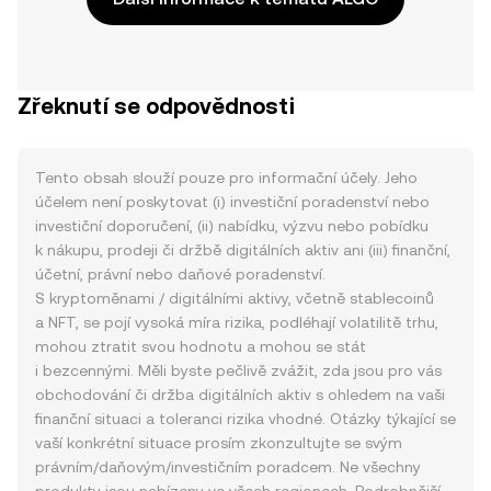
Zřeknutí se odpovědnosti
Tento obsah slouží pouze pro informační účely. Jeho
účelem není poskytovat (i) investiční poradenství nebo
investiční doporučení, (ii) nabídku, výzvu nebo pobídku
k nákupu, prodeji či držbě digitálních aktiv ani (iii) finanční,
účetní, právní nebo daňové poradenství.
S kryptoměnami / digitálními aktivy, včetně stablecoinů
a NFT, se pojí vysoká míra rizika, podléhají volatilitě trhu,
mohou ztratit svou hodnotu a mohou se stát
i bezcennými. Měli byste pečlivě zvážit, zda jsou pro vás
obchodování či držba digitálních aktiv s ohledem na vaši
finanční situaci a toleranci rizika vhodné. Otázky týkající se
vaší konkrétní situace prosím zkonzultujte se svým
právním/daňovým/investičním poradcem. Ne všechny