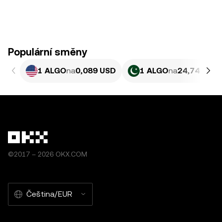
Populární směny
1 ALGO
na
0,089 USD
1 ALGO
na
24,74 PKR
©2017 – 2026 OKX.COM
Čeština/EUR