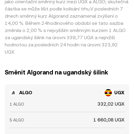
jako orientační směnný kurz mezi UGX a ALGO; skutečná
částka se může lišit podle kolísání trhu.V posledních 7
dnech směnný kurz Algorand zaznamenal zvýšení o
14,00 %. Během 24hodinového období se tato sazba
změnila o 2,00 % s nejvyšším směnným kurzem 1 ALGO
za ugandský šilink na úrovni 339,77 UGX a nejnižší
hodnotou za posledních 24 hodin na úrovni 323,92
UGX.
Směnit Algorand na ugandský šilink
ALGO
UGX
332,02 UGX
1 ALGO
1 660,08 UGX
5 ALGO