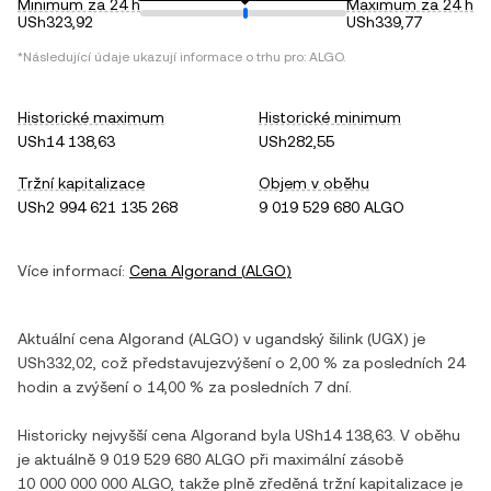
Minimum za 24 h
Maximum za 24 h
USh323,92
USh339,77
*Následující údaje ukazují informace o trhu pro:
ALGO
.
Historické maximum
Historické minimum
USh14 138,63
USh282,55
Tržní kapitalizace
Objem v oběhu
USh2 994 621 135 268
9 019 529 680 ALGO
Více informací:
Cena
Algorand
(
ALGO
)
Aktuální cena
Algorand
(
ALGO
) v
ugandský šilink
(
UGX
) je
USh332,02
, což představuje
zvýšení
o
2,00 %
za posledních 24
hodin a
zvýšení
o
14,00 %
za posledních 7 dní.
Historicky nejvyšší cena
Algorand
byla
USh14 138,63
. V oběhu
je aktuálně
9 019 529 680 ALGO
při maximální zásobě
10 000 000 000 ALGO
, takže plně zředěná tržní kapitalizace je