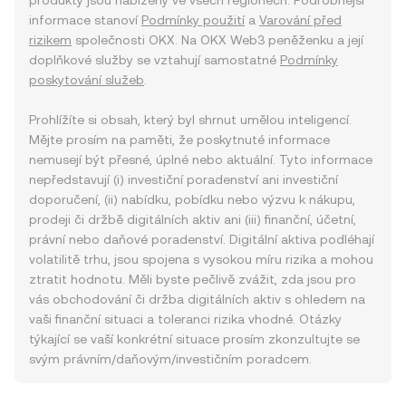
produkty jsou nabízeny ve všech regionech. Podrobnější
informace stanoví
Podmínky použití
a
Varování před
rizikem
společnosti OKX. Na OKX Web3 peněženku a její
doplňkové služby se vztahují samostatné
Podmínky
poskytování služeb
.
Prohlížíte si obsah, který byl shrnut umělou inteligencí.
Mějte prosím na paměti, že poskytnuté informace
nemusejí být přesné, úplné nebo aktuální. Tyto informace
nepředstavují (i) investiční poradenství ani investiční
doporučení, (ii) nabídku, pobídku nebo výzvu k nákupu,
prodeji či držbě digitálních aktiv ani (iii) finanční, účetní,
právní nebo daňové poradenství. Digitální aktiva podléhají
volatilitě trhu, jsou spojena s vysokou míru rizika a mohou
ztratit hodnotu. Měli byste pečlivě zvážit, zda jsou pro
vás obchodování či držba digitálních aktiv s ohledem na
vaši finanční situaci a toleranci rizika vhodné. Otázky
týkající se vaší konkrétní situace prosím zkonzultujte se
svým právním/daňovým/investičním poradcem.