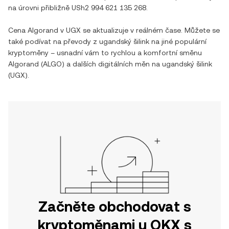
na úrovni přibližně
USh2 994 621 135 268
.
Cena
Algorand
v
UGX
se aktualizuje v reálném čase. Můžete se
také podívat na převody z
ugandský šilink
na jiné populární
kryptoměny – usnadní vám to rychlou a komfortní směnu
Algorand
(
ALGO
) a dalších digitálních měn na
ugandský šilink
(
UGX
).
Začněte obchodovat s
kryptoměnami u OKX s