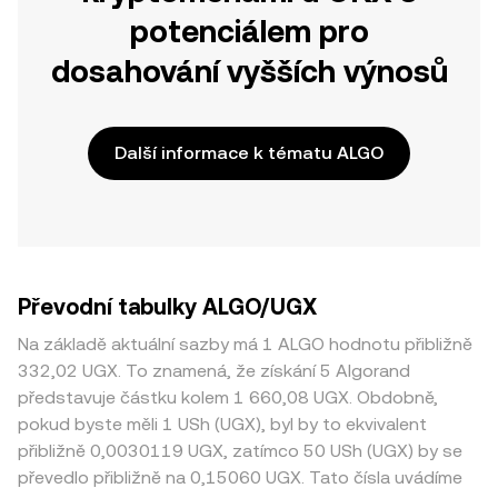
potenciálem pro
dosahování vyšších výnosů
Další informace k tématu ALGO
Převodní tabulky ALGO/UGX
Na základě aktuální sazby má 1 ALGO hodnotu přibližně
332,02 UGX. To znamená, že získání 5 Algorand
představuje částku kolem 1 660,08 UGX. Obdobně,
pokud byste měli 1 USh (UGX), byl by to ekvivalent
přibližně 0,0030119 UGX, zatímco 50 USh (UGX) by se
převedlo přibližně na 0,15060 UGX. Tato čísla uvádíme