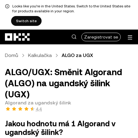
Looks like you're in the United States. Switch to the United States site
for products available in your region.
Switch site
Přeskočit na hlavní obsah
Zaregistrovat se
Domů
Kalkulačka
ALGO za UGX
ALGO/UGX: Směnit Algorand
(ALGO) na ugandský šilink
(UGX)
Algorand za ugandský šilink
4,4
Jakou hodnotu má 1 Algorand v
ugandský šilink?