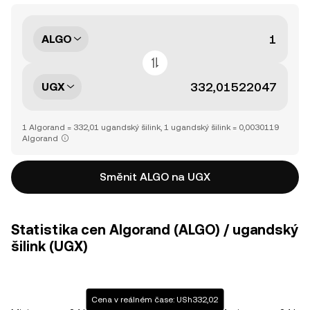
ALGO
UGX
1 Algorand = 332,01 ugandský šilink, 1 ugandský šilink = 0,0030119
Algorand
Směnit ALGO na UGX
Statistika cen Algorand (ALGO) / ugandský
šilink (UGX)
Cena v reálném čase: USh332,02