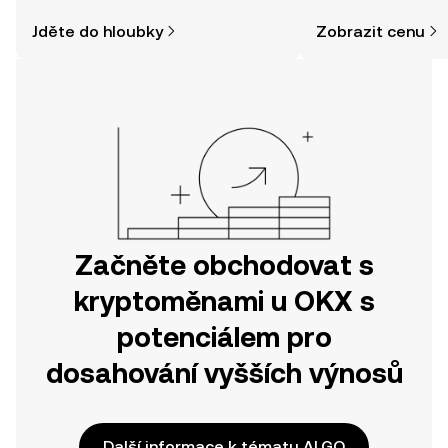
a jak nakoupit kryptoměny, může být
zpráv a dalších info
Jděte do hloubky
Zobrazit cenu
jednodušší, než si myslíte. Odstartujte
svou cestu v mobilní aplikaci OKX
nebo přímo zde na webu.
Začněte obchodovat s
kryptoměnami u OKX s
potenciálem pro
dosahování vyšších výnosů
Další informace k tématu ALGO