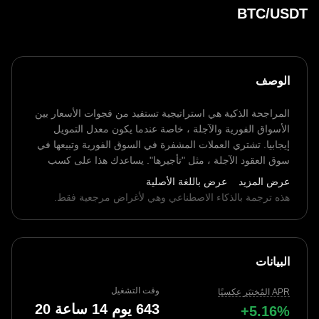
BTC/USDT
الوصف
المراجحة الذكية هي استراتيجية تستفيد من فجوات الأسعار بين
الأسواق الفورية والآجلة ، خاصة عندما يكون معدل التمويل
إيجابيا. تشتري العملات المشفرة في السوق الفورية وتبيعها في
سوق العقود الآجلة ، مثل "تأجيرها". يساعدك هذا على كسب
عوائد ثابتة مع تقليل تأثير تقلبات الأسعار. يمكن للمكاسب من
عرض المزيد
عرض باللغة الأصلية
جانب ما أن تعوض الخسائر من الجانب الآخر ، مما يجعلها
هذه ترجمة بالذكاء الاصطناعي وهي لأغراض مرجعية فقط.
منخفضة المخاطر نسبيا. ومع ذلك ، لا تزال هناك مخاطر من
تقلبات السوق وتغيرات أسعار التمويل. يرجى تقييم قدرتك على
تحمل المخاطر قبل الاستثمار.
البيانات
وقت التشغيل
APR المُختبَر عكسيًا
643 يوم 14 ساعة 20