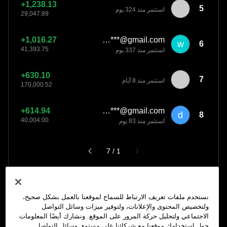
5
استثمر منذ 324 يوم
wan***@gmail.com
w
6
استثمر منذ 337 يوم
7
استثمر منذ 8 أيام
dds***@gmail.com
d
8
استثمر منذ 83 يوم
الصفحة الحالية رقم 1 من 7
بإنشائِكَ هذا البوت، فأنت تُوافق على إمكانِ استخدامِ مُعرِّف المُستَخدِم
نستخدم ملفات تعريف الارتباط للسماح لموقعنا بالعمل بشكل صحيح،
وإحصائيّات بوت التّداول وبيانات المُعامَلة لأغراضِ التّسويق.
ولتخصيص المحتوى والإعلانات، ولتوفير ميزات وسائل التواصل
الاجتماعي ولتحليل حركة المرور على الموقع. ونشارك أيضًا المعلومات
حول استخدامك موقعنا مع شركائنا على مستوى وسائل التواصل