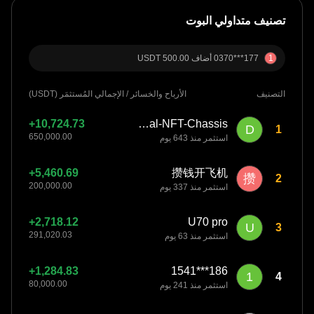
تصنيف متداولي البوت
1
177***0370 أضاف ‏‎500.00‏ USDT
التصنيف
الأرباح والخسائر
/
الإجمالي المُستثمَر (USDT)
Dual-NFT-Chassis
D
1
استثمر منذ 643 يوم
攒钱开飞机
攒
2
استثمر منذ 337 يوم
U70 pro
U
3
استثمر منذ 63 يوم
186***1541
1
4
استثمر منذ 241 يوم