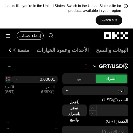
Looks like you're in the United States. Switch to the United States site for
products available in your region.
Switch site
التخطي إلى المحتوى الأساسي
إنشاء حساب
البوتات والنسخ
الأحداث وعقود الخيارات
منصة DEX
--
GRT/USDⓈ
--
الشراء
بيع
الحد
(GRT)
(USDⓈ)
السعر
(USDⓈ)
أفضل
السعر
سعر
للشراء
والبيع
الكمية
(GRT)