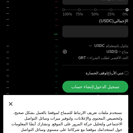
الإجمالي
(USDC)
--
--
تداول باستخدام
USDC
USDⓈ
--
متاح
الحد الأقصى لطلب الشراء
--
GRT
جني الأرباح/وقف الخسارة
تسجيل الدخول/إنشاء حساب
الحد الأقصى للسعر
0
رسوم
نستخدم ملفات تعريف الارتباط للسماح لموقعنا بالعمل بشكل صحيح،
ولتخصيص المحتوى والإعلانات، ولتوفير ميزات وسائل التواصل
الطلبات المفتوحة
سجل الطلبات
المراكز المفتوحة
سجل المراكز
الاجتماعي ولتحليل حركة المرور على الموقع. ونشارك أيضًا المعلومات
حول استخدامك موقعنا مع شركائنا على مستوى وسائل التواصل