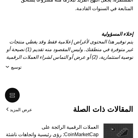
المتابعة في السنوات القادمة.
إخلاء المسؤولية
يتم توفير هذا المحتوى لأغراض إعلامية فقط وقد يغطي منتجات
غير متوفرة في منطقتك. وليس المقصود منه تقديم (1) نصيحة أو
توصية استثمارية، (2) أو عرض أو التماس لشراء العملات الرقمية
أو الأصول الرقمية أو بيعها أو الاحتفاظ بها، أو (3) استشارة مالية
توسيع
أو محاسبية أو قانونية أو ضريبية. تنطوي عمليات الاحتفاظ
بالعملات الرقمية/الأصول الرقمية، بما فيها العملات المستقرة،
على درجة عالية من المخاطرة، ويُمكِن أن تشهد تقلّبًا كبيرًا في
قيمتها. لذا، ينبغي لك التفكير جيدًا فيما إذا كان تداول العملات
الرقمية أو الأصول الرقمية أو الاحتفاظ بها مناسبًا لك حسب
المقالات ذات الصلة
عرض المزيد
وضعك المالي. يُرجى استشارة خبير الشؤون القانونية أو الضرائب
أو الاستثمار لديك بخصوص أي أسئلة مُتعلِّقة بظروفك الخاصة.
المعلومات (بما في ذلك بيانات السوق والمعلومات الإحصائية، إن
العملات الرقمية الرائجة على
وُجدت) الموجودة في هذا المنشور هي معروضة لتكون معلومات
CoinMarketCap: رؤى رئيسية واتجاهات ناشئة