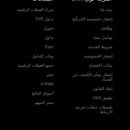
نبذة عنا
شراء العملات الرقمية
إشعار خصوصية المُرشَّح
تداول P2P
وظائف
تحويل
تواصل معنا
تداول
شروط الخدمة
Earn
إشعار الخصوصية
بوتات التداول
بيانات الإفصاح
جميع العملات الرقمية
إشعار بشأن الكشف عن
تعلم
الفساد
X-RWA
إنفاذ القانون
أسواق النتائج
تطبيق OKX
سعر السهم
تفضيلات ملفات تعريف
الارتباط