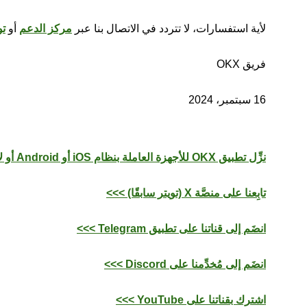
لأية استفسارات، لا تتردد في الاتصال بنا عبر
مركز الدعم
أو
تو
فريق OKX
16 سبتمبر، 2024
نزِّل تطبيق OKX للأجهزة العاملة بنظام iOS أو Android أو لأجهزة الكمبيوتر العاملة بنظام macOS أو Windows >>>
تابِعنا على منصَّة X (تويتر سابقًا) >>>
انضَم إلى قناتنا على تطبيق Telegram >>>
انضَم إلى مُخدِّمنا على Discord >>>
اشترك بقناتنا على YouTube >>>