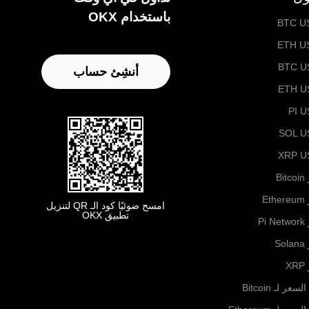
باستخدام OKX
BTC U
ETH U
BTC U
أنشِئ حساب
ETH U
PI 
SOL U
XRP U
B
Et
امسح ضوئيًا كود الـ QR لتنزيل
تطبيق OKX
Pi
S
X
لسعر لـ Bitcoin