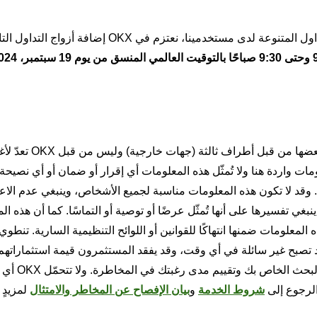
في إطار دعمنا لنمو نظام USDC البيئي وتلبيةً لاحتياجات التداول المتنوعة لدى مستخدمينا، نعتزم في 
بيان النظرة العامة والمعلومات السابقة، والتي قد يتم توفير بعضها من قبل 
 OKX دقة أو اكتمال أي معلومات واردة هنا ولا تُمثّل هذه المعلومات أي إقرار أو ضمان أو أي نصي
استثمارية أو أي شكل آخر من أشكال المشورة من قبل OKX. وقد لا تكون هذه المعلومات مناسبة لجميع الأشخاص، وينبغي عدم
ينبغي تفسيرها على أنها تُمثّل عرضًا أو توصية أو التماسًا. كما أن هذه ا
المعلومات ضمنها انتهاكًا للقوانين أو اللوائح التنظيمية السارية. تنطو
 تصبح غير سائلة في أي وقت، وقد يفقد المستثمرون قيمة استثماراتهم 
قبل التداول بأي أصل من الأصول الرقمي
الرجوع إلى
شروط الخدمة
و
بيان الإفصاح عن المخاطر والامتثال
لمزيدٍ