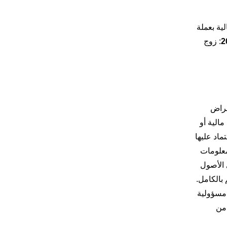
OKX إضافة أزواج التداول التالية بعملة
: زوج
أطراف ثالثة (جهات خارجية) وليس من قبل OKX تعدّ لأغراض
حة مالية أو
 الاعتماد عليها
لمعلومات
ي الأصول
بالكامل.
ة، يجب عليك إجراء البحث الخاص بك وتقييم مدى رغبتك في المخاطرة. ولا تتحمّل OKX أي مسؤولية
 من