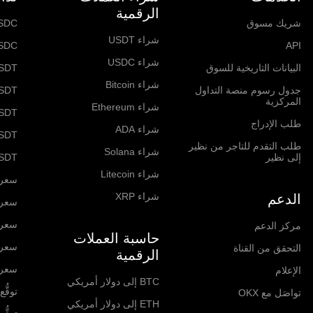
الرقمية
شريك مسوق
SDC
شراء USDT
SDC
API
شراء USDC
البيانات التاريخية للسوق
SDT
شراء Bitcoin
جدول رسوم منصة التداول
SDT
المركزية
شراء Ethereum
USDT
طلب الإدراج
شراء ADA
SDT
طلب التقدم للتاجر من نظير
شراء Solana
إلى نظير
SDT
شراء Litecoin
سعر itcoin
شراء XRP
الدعم
سعر hereum
سعر  Network
مركز الدعم
حاسبة العملات
سعر olana
التحقق من القناة
الرقمية
سعر RP
الإعلام
BTC إلى دولار أمريكي
توقُّع ا
تواصَل مع OKX
ETH إلى دولار أمريكي