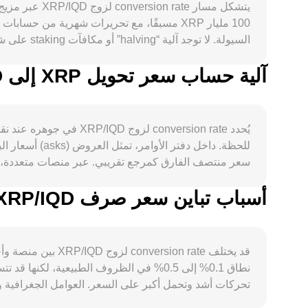
آلية حساب سعر تحويل XRP إلى IQD
يُحدد conversion rate
rate لزوج XRP/IQD.
أسباب تباين سعر صرف XRP/IQD بين المنصات المختلفة
وVWAP عبر الأسواق، وأحيانًا تسعير AMM — تتكامل لتوليد conversion rate لزوج XRP/IQD في أي وقت.
قد يختلف on rate
نطاق 0.1% إلى 0.5% في الظروف الطبيعية، 