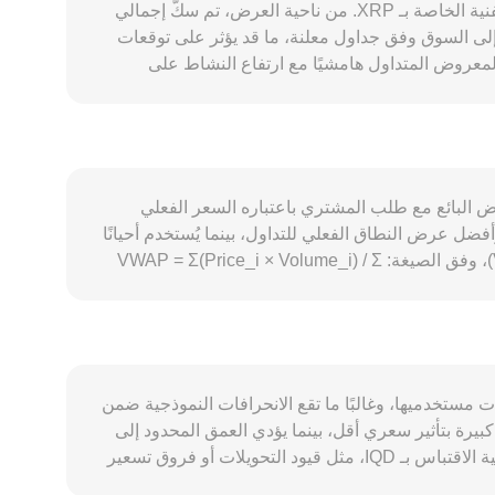
يتشكل مسار conversion rate لزوج XRP/IQD عبر مزيج من عوامل العرض والطلب والظروف الكلية واللوائح والديناميكيات الفنية الخاصة بـ XRP. من ناحية العرض، تم سكّ إجمالي
) الخاصة بـ Ripple تعيد جزءًا من المعروض المحتمل إلى السوق وفق جداول معلنة، ما قد يؤثر على توقعات
ة تُحرق بشكل دائم، ما يقلل المعروض المتداول هامشيًا مع ارتفاع النشاط على
السلسلة. الطلب على XRP يرتبط باستخداماته في بنية Ripple للدفع عبر الحدود، وسيولة التحويلات، واعتماد حلول السيولة عند الطلب، إضافة إلى نشاط دفتر أوامر وAMM على
ث يدعم ارتفاع حجم التحويلات والمؤسسات الشريكة الحاجة لـ XRP كأصل وسيط. على الصعيد الكلي، يميل XRP للتحرك مع اتجاه بيتكوين في الفترات القصيرة، فيما يؤثر
 إلى جانب شهية المخاطر العالمية، على القيمة المقومة بـ IQD. اللوائح تلعب دورًا محوريًا: مستجدات القضايا القانونية المتعلقة بتصنيف
XRP، مثل التطورات في قضية SEC ضد Ripple أو تغييرات سياسات الإدراج، قد ترفع أو تخفض السيولة وتبدل توقعات السوق، كما أن القواعد المحلية المتعلقة بالتعامل بـ IQD
والتحويلات عبر الحدود يمكن أن تؤثر على إمكانية التسعير والتمويل. فنيًا، معدلات التمويل في عقود XRP الدائمة، وتوقيتات إغلاق خيارات XRP، وتدفقات المحافظ الكبيرة (بما في ذلك
ه مطابقة عرض البائع مع طلب المشتري باعتباره السعر الفعلي
تحركات من عناوين مرتبطة بالإفراجات من الضمان أو الحيتان إلى البورصات) تضيف تقلبات قصيرة الأجل إلى جانب تأثيرات الفارق السعري والسيولة، وكل ذلك ينعكس في conversion
ار الشراء، ويحدد الفارق بين أفضل طلب وأفضل عرض النطاق الفعلي للتداول، بينما يُستخدم أحيانًا
سعر منتصف الفارق كمرجع تقريبي. عبر منصات متعددة، يقوم مجمّعو البيانات باحتساب متوسط السعر المرجّح بالحجم (VWAP)، وفق الصيغة: VWAP = Σ(Price_i × Volume_i) / Σ
Volume_i، ما يمنح المنصات الأعلى حجمًا تأثيرًا أكبر على السعر الإجمالي المرجعي. حساب التحويل بسيط عند التنفيذ: قيمة IQD = كمية XRP × conversion rate، وبالعكس كمية XRP
= قيمة IQD / conversion rate. وإذا استُخدمت سيولة DEX الخاصة بـ XRP على XRPL، فقد يتشكل السعر عبر مجمعات السوق الآلية (AMM) وفق معادلة x × y = k، حيث يحدد توازن
 مرجعًا مكمّلًا. كل هذه الآليات — آخر صفقة منفذة، الفروق داخل دفتر الأوامر،
 عروض وطلبات مستخدميها، وغالبًا ما تقع الانحرافات النموذجية ضمن
امر كبيرة بتأثير سعري أقل، بينما يؤدي العمق المحدود إلى
تحركات أشد وتحمل أكبر على السعر. العوامل الجغرافية والتنظيمية قد تُنتج علاوات أو خصومات محلية مرتبطة بـ XRP أو بإمكانية الاقتباس بـ IQD، مثل قيود التحويلات أو فروق تسعير
مزودي السيولة الإقليميين، ما يُغير تكلفة الوصول الفعلي إلى السيولة المقومة بالدينار. إضافة إلى ذلك، تعتمد بعض المنصات عمليًا على تسعير وسيط عبر USDT، حيث يُشتق سعر