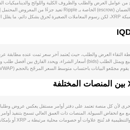
100 مليار XRP مسبقًا، مع تحريرات شهرية من حسابات الضمان (escrow
السيولة. لا توجد آلية “halving” أو مكافآت staking على شبكة XRP، لكن رسوم المعاملات الصغير
XRPL، حي
أداء الدينار العراقي وقوته في الأسواق المحلية،
 لزوج XRP/IQD في جوهره عند نقطة التقاء العرض والطلب، حيث يُعتمد آخر سعر تمت عند
للحظة. داخل دفتر الأوامر، تمثل العروض (asks) أسعار البيع ويمثل الطلب (bids) أسع
الأصول في المجمع السعر اللحظي على نحو تقريبي price = y/x، بينما تُعد أوامر دفتر الأوامر التقليدية
conversi لزوج XRP/IQD بين منصة وأخرى لأن كل منصة تعتمد على دفتر أوامر مستقل يعكس
لكنها قد تتسع مع انخفاض السيولة. المنصات ذات العمق العالي تسمح بتنفيذ أو