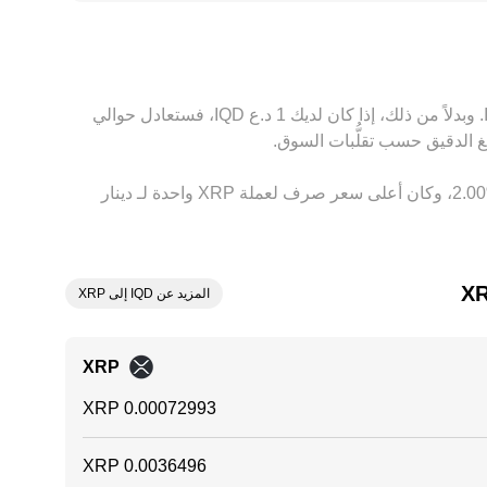
XRP/IQD من سلسلتين: XRP/USDT ثم USDT/IQD؛ أي انحراف صغير في تسعير USDT مقابل IQD قد ينعكس مباشرة على السعر المعروض لزوج XRP/IQD. يقوم المتداولون
م الشبكات والتحويلات، وسرعة التسوية، واختلاف
بناءً على السعر الحالي، تُقدَّر قيمة 1 ‏XRP بحوالي ‏‏‎1,370.00‏ ‏IQD. وهذا يعني أن الحصول على 5 ‏XRP سيعادل حوالي ‏‏‎6,849.98‏ ‏IQD. وبدلاً من ذلك، إذا كان لديك 1 ‏د.ع ‏IQD، فستعادل حوالي
وفي الأيام السبعة الماضية، فإن سعر الصرف لعملة ‏XRP ‏انخفاض بمقدار ‏‏‎4.00‎%‎‏. وعلى مدار 24 ساعة، اختلف هذا السعر بمقدار ‏‎2.00‎%‎‏، وكان أعلى سعر صرف لعملة XRP واحدة لـ دينار
المزيد عن IQD إلى XRP
XRP