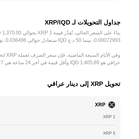
بالتحكيم بين المنصات لتقريب الأسعار، ما يساهم في تقلي
السيولة بين الأسواق.
جداول التحويلات لـ XRP/IQD
عراقي هو ‏‎1,405.89‏‏ IQD وأقل قيمة في آخر 24 ساعة هي ‏‎1,362.27‏‏ IQD.
تحويل ‏XRP إلى ‏دينار عراقي
XRP