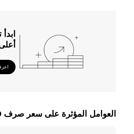
أعلى
اعرف 
العوامل المؤثرة على سعر صرف XRP/IQD