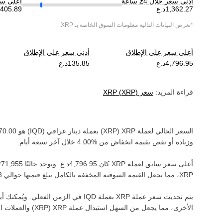
أدنى سعر خلال 24 ساعة
أعلى سعر خ
*تعرض البيانات التالية معلومات السوق الخاصة بـ
XRP
.
أعلى سعر على الإطلاق
أدنى سعر على الإطلاق
قراءة المزيد:
سعر
)
XRP
(
XRP
السعر الحالي لعملة ‏
XRP
(‏
XRP
) بعملة ‏
دينار عراقي
(‏
IQD
) هو ‏
وزيادة أو نقص بقيمة ‏
انخفاض
من ‏
خلال آخر سبعة أيام.
أعلى سعر سابق لعملة ‏
XRP
كان ‏
. ويوجد حاليًا ‏
XRP‏
، مما يجعل القيمة السوقية المخففة بالكامل تبلغ قيمتها حوالي ‏
يتم تحديث سعر عملة ‏
XRP
بعملة ‏
IQD
في الزمن الفعلي. ويُمكنك أيض
الأخرى، مما يجعل من السهل استبدال عملة ‏
XRP
(‏
XRP
) والعملات ا