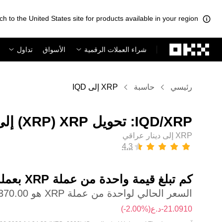
ch to the United States site for products available in your region.
لتخطي إلى المحتوى الأساسي
شراء العملات الرقمية
الأسواق
تداول
رئيسي
حاسبة
XRP إلى IQD
XRP إلى دينار عراقي
كم تبلغ قيمة واحدة من عملة ‏XRP بعملة ‏دينار عراقي؟
السعر الحالي لواحدة من عملة XRP هو ‏‎‏‎1,370.00‏‏د.ع‏
(‏‎‎-2.00‎%‎‏)