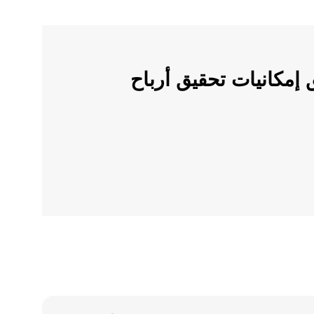
ملات الرقمية على OKX وأطلق إمكانيات تحقيق أرباح