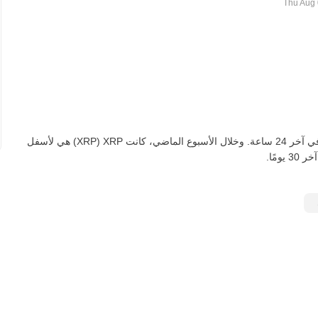
اعتبارًا من اليوم، تعادل XRP واحدة ‏‎‏‎1,370.00‏‏ IQD‏، لأسفل‏ ‏‎2.00‎%‎‏ في آخر 24 ساعة. وخلال الأسبوع الماضي، كانت XRP‏ (XRP) هي لأسفل‏