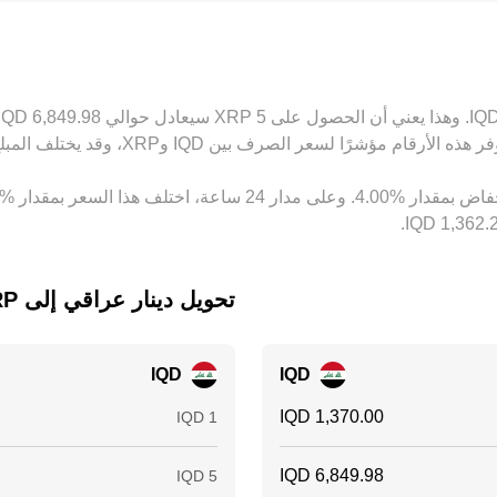
ص الفوارق بمرور الوقت، لكنه ليس آلية فورية أو مثالية، إذ تحده رسو
تحويل ‏دينار عراقي إلى ‏XRP
IQD
IQD