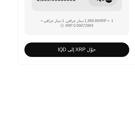
‏‏1 XRP = ‎‏‎1,369.99‏ دينار عراقي‏, ‎‏1 دينار عراقي =
حوِّل XRP إلى IQD