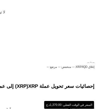
لا ت
‏-- ~ ‎--‏
إغلاق XRP/IQD: --
منخفض: --
مرتفع: --
إحصائيات سعر تحويل عملة ‏XRP(‏XRP) إلى عملة ‏دينار عراقي (‏IQD)
السعر في الوقت الفعلي: ‏‎‏‎1,370.00‏‏د.ع‏