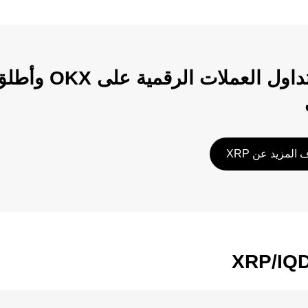
ابدأ تداول الع
المزيد عن XRP