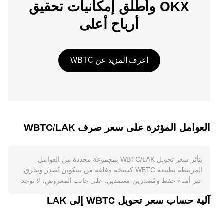
OKX وأطلق إمكانيات تحقيق
أرباح أعلى
اعرف المزيد عن WBTC
العوامل المؤثرة على سعر صرف WBTC/LAK
يتأثر سعر تحويل WBTC/LAK بمجموعة محددة من العوامل
المرتبطة بطبيعة WBTC كنسخة مغلفة من بيتكوين تُصدر وتحرق
عبر أمناء حفظ ومُصدرين معتمدين. على جانب المعروض، لا توجد
عملية تعدين أو «تنصيف» داخل WBTC نفسه، لكن الندرة الدورية
آلية حساب سعر تحويل WBTC إلى LAK
في بيتكوين نتيجة التنصيف تنعكس على WBTC لأنه يُحافظ على
تكافؤ واحد مقابل واحد مع BTC. عمليات السك (mint) تزيد