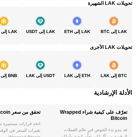
تحويلات LAK الشهيرة
LAK إلى BTC
LAK إلى ETH
LAK إلى USDT
LAK إلى BNB
تحويلات LAK الأخرى
BTC إلى LAK
ETH إلى LAK
USDT إلى LAK
BNB إلى LAK
الأدلة الإرشادية
تعرّف على كيفية شراء Wrapped
تحقق من سعر Wrapped Bitcoin
Bitcoin
اتخذ قرارات مستنيرة ب
قد يبدو بدء الخوض في عالم العملات
تغيرات السعر في الوقت
الرقمية مربكًا، لكن تعلُّم كيفية وأماكن