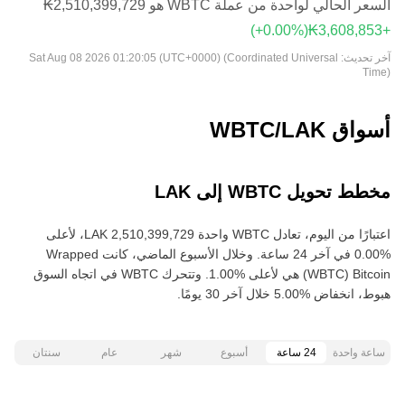
السعر الحالي لواحدة من عملة WBTC هو ‏‎‏‎2,510,399,729‏‏₭‏
(‏‎+0.00‎%‎‏)
آخر تحديث:
Sat Aug 08 2026 01:20:05 (UTC+0000) (Coordinated Universal
Time)
أسواق WBTC/LAK
مخطط تحويل WBTC إلى LAK
اعتبارًا من اليوم، تعادل WBTC واحدة ‏‎‏‎2,510,399,729‏‏ LAK‏، لأعلى‏
‏‎0.00‎%‎‏ في آخر 24 ساعة. وخلال الأسبوع الماضي، كانت Wrapped
Bitcoin‏ (WBTC) هي لأعلى‏ ‏‎1.00‎%‎‏. وتتحرك WBTC في اتجاه السوق
هبوط‏، انخفاض‏ ‏‎5.00‎%‎‏ خلال آخر 30 يومًا.
ساعة واحدة
24 ساعة
أسبوع
شهر
عام
سنتان