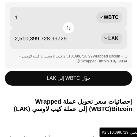
WBTC
LAK
‏‏1 Wrapped Bitcoin = ‎‏‎2,510,399,728.99‏ كيب لاوسي‏, ‎‏1 كيب لاوسي =
حوِّل WBTC إلى LAK
إحصائيات سعر تحويل عملة ‏Wrapped
Bitcoin(‏WBTC) إلى عملة ‏كيب لاوسي (‏LAK)
‎2,51‏‏₭‏