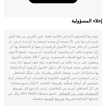
إخلاء المسؤولية
يتوفر هذا المحتوى لأغراض إعلامية فقط. ليس الغرض من هذا النص
تقديم أي مما يلي: (أ) نصيحة أو توصية استثمارية؛ أو (ب) عرض، أو
التماس، أو حافز لشراء الأصول الرقمية أو بيعها أو الاحتفاظ بها؛ أو
(ج) مشورة مالية، أو محاسبية، أو قانونية، أو ضريبية. تخضع الأصول
الرقمية، بما فيها العملات المستقرة، ورموز NFT، لتقلبات السوق
وتنطوي على درجة عالية من المخاطرة، وقد تفقد قيمتها. لذا، يجب
عليك التفكير بعناية فيما إذا كان تداوُل الأصول الرقمية أو الاحتفاظ
بها مناسبًا لك حسب وضعك المالي وقدرتك على تحمُّل المخاطر.
يُرجى استشارة خبير الشؤون القانونية أو الضرائب أو الاستثمار لديك
بخصوص أي أسئلة مُتعلِّقة بظروفك الخاصة. لا تُقدَّم جميع منتجاتنا
في كل المناطق. لمزيد من التفاصيل، يُرجى الرجوع إلى
شروط
الاستخدام
،
تحذير من المخاطر
. تخضع محفظة OKX Web3 وكل من
خدماتها الإضافية لشروط
شروط الخدمة
منفصلة.