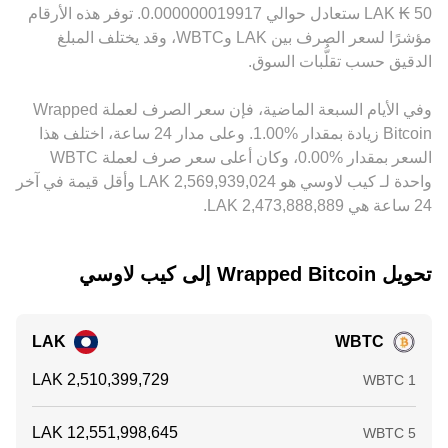
تسعير USDT (إن كان يتداول بعلاوة أو خصم طفيف مقابل العملات
الاسمي. أخيراً، العوامل الفنية قصيرة الأجل مثل معدلات التمويل
50 ‏₭ ‏LAK ستعادل حوالي ‏‏‎0.000000019917‏. توفر هذه الأرقام
الورقية) يتغذى مباشرةً في سعر WBTC/LAK المقتبس. يقوم
في عقود بيتكوين الدائمة، تواريخ إقفال الخيارات، تحركات الحيتان
مؤشرًا لسعر الصرف بين ‏LAK و‏WBTC، وقد يختلف المبلغ
الوسطاء والمتداولون بالتحكيم بين المنصات بهدف الاستفادة من
في سك/حرق كميات كبيرة من WBTC، ورسوم الشبكة على
الدقيق حسب تقلُّبات السوق.
الفروق، ما يساعد على تقليص الاختلافات بمرور الوقت، لكنه لا
إيثريوم التي تؤثر على سرعة الربط، كلها قد تضيف تقلباً لحظياً فوق
يقضي عليها تماماً بسبب تكاليف الرسوم، أوقات التحويل على
المحركات الهيكلية لسعر WBTC/LAK.
وفي الأيام السبعة الماضية، فإن سعر الصرف لعملة ‏Wrapped
السلاسل، وتقلب الأسعار أثناء التنفيذ.
Bitcoin ‏زيادة بمقدار ‏‏‎1.00‎%‎‏. وعلى مدار 24 ساعة، اختلف هذا
السعر بمقدار ‏‎0.00‎%‎‏، وكان أعلى سعر صرف لعملة WBTC
واحدة لـ كيب لاوسي هو ‏‎2,569,939,024‏‏ LAK وأقل قيمة في آخر
24 ساعة هي ‏‎2,473,888,889‏‏ LAK.
تحويل ‏Wrapped Bitcoin إلى ‏كيب لاوسي
LAK
WBTC