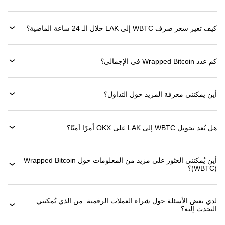
كيف تغير سعر صرف WBTC إلى LAK خلال الـ 24 ساعة الماضية؟
كم عدد Wrapped Bitcoin في الإجمالي؟
أين يمكنني معرفة المزيد حول التداول؟
هل يُعد تحويل WBTC إلى LAK على OKX أمرًا آمنًا؟
أين يُمكنني العثور على مزيد من المعلومات حول ‏Wrapped Bitcoin
(‏WBTC)؟
لدي بعض الأسئلة حول شراء العملات الرقمية. من الذي يُمكنني
التحدث إليه؟