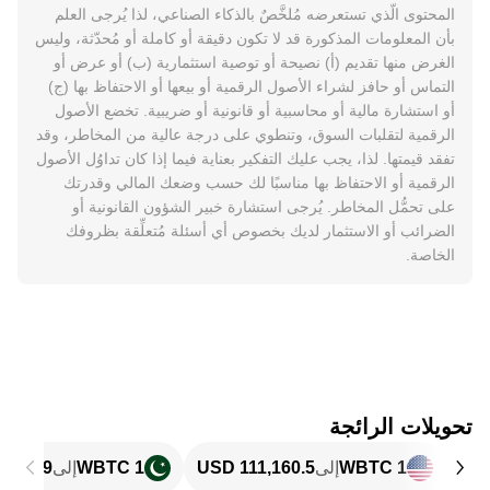
المحتوى الّذي تستعرضه مُلخَّصٌ بالذكاء الصناعي، لذا يُرجى العلم
بأن المعلومات المذكورة قد لا تكون دقيقة أو كاملة أو مُحدّثة، وليس
الغرض منها تقديم (أ) نصيحة أو توصية استثمارية (ب) أو عرض أو
التماس أو حافز لشراء الأصول الرقمية أو بيعها أو الاحتفاظ بها (ج)
أو استشارة مالية أو محاسبية أو قانونية أو ضريبية. تخضع الأصول
الرقمية لتقلبات السوق، وتنطوي على درجة عالية من المخاطر، وقد
تفقد قيمتها. لذا، يجب عليك التفكير بعناية فيما إذا كان تداوُل الأصول
الرقمية أو الاحتفاظ بها مناسبًا لك حسب وضعك المالي وقدرتك
على تحمُّل المخاطر. يُرجى استشارة خبير الشؤون القانونية أو
الضرائب أو الاستثمار لديك بخصوص أي أسئلة مُتعلِّقة بظروفك
الخاصة.
تحويلات الرائجة
1 WBTC
إلى
1 WBTC
إلى