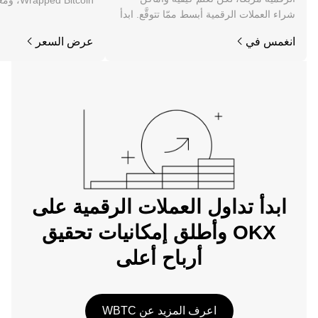
d Bitcoin
شراء العملات الرقمية أبسط ممّا تتوقَّع. ابدأ
والأخبار والمزيد.
رحلتك على تطبيق OKX للجوال، أو هنا على
انغمس في
عرض السعر
الويب.
ابدأ تداول العملات الرقمية على
OKX وأطلق إمكانيات تحقيق
أرباح أعلى
اعرف المزيد عن WBTC