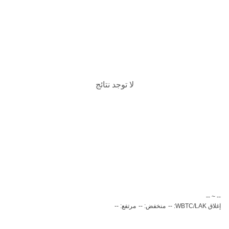
لا توجد نتائج
‏-- ~ ‎--‏
إغلاق WBTC/LAK: --
منخفض: --
مرتفع: --