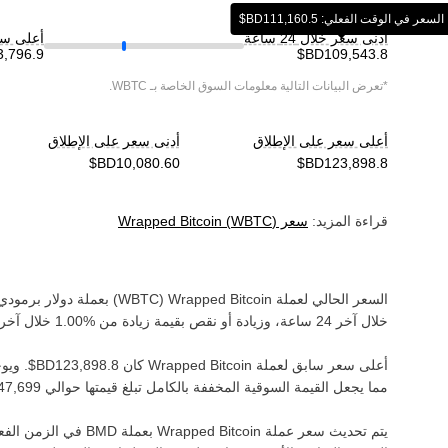
السعر في الوقت الفعلي: ‏‎‏‎111,160.5‏‏BD$‏
أدنى سعر خلال 24 ساعة
أعلى سعر خ
*تعرض البيانات التالية معلومات السوق الخاصة بـ
WBTC
.
أعلى سعر على الإطلاق
أدنى سعر على الإطلاق
قراءة المزيد:
سعر
)
WBTC
(
Wrapped Bitcoin
السعر الحالي لعملة ‏
Wrapped Bitcoin
(‏
WBTC
) بعملة ‏
دولار برمودي
خلال آخر 24 ساعة، وزيادة أو نقص بقيمة ‏
زيادة
من ‏
خلال آخر 
أعلى سعر سابق لعملة ‏
Wrapped Bitcoin
كان ‏
. ويوج
مما يجعل القيمة السوقية المخففة بالكامل تبلغ قيمتها حوالي ‏
يتم تحديث سعر عملة ‏
Wrapped Bitcoin
بعملة ‏
BMD
في الزمن الفعلي