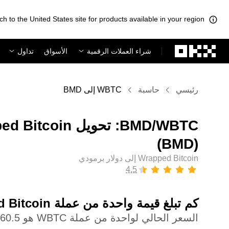
ch to the United States site for products available in your region.
لتخطي إلى المحتوى الأساسي
شراء العملات الرقمية
الأسواق
تداول
رئيسي
حاسبة
WBTC إلى BMD
(‏BMD)
Wrapped Bitcoin إلى دولار برمودي
كم تبلغ قيمة واحدة من عملة ‏Wrapped Bitcoin بعملة ‏دولار برمودي؟
السعر الحالي لواحدة من عملة WBTC هو ‏‎‏‎111,160.5‏‏BD$‏