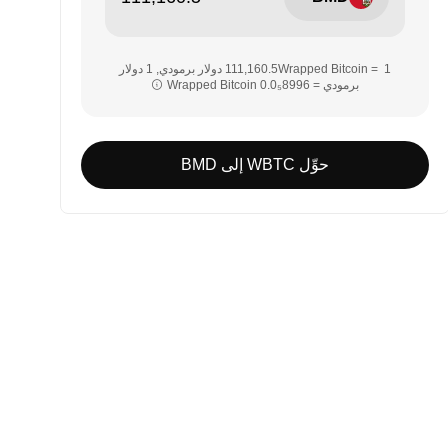
‏‏1 Wrapped Bitcoin = ‎‏‎111,160.5‏ دولار برمودي‏, ‎‏1 دولار
برمودي = ‎‏‎0.0₅8996‏ Wrapped Bitcoin‏‏
حوِّل WBTC إلى BMD