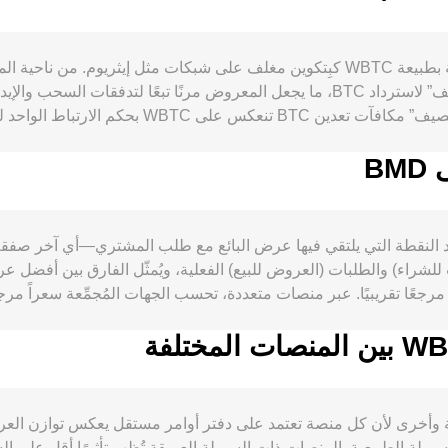
إيداع BTC لدى أمين حفظ معتمد، ويتم حرقه عند “فك اللف” لاسترداد BTC، ما يجعل المعر
منظومة التمويل اللامركزي، استخدامه كضما
بقوة عملة BMD نفسها وسيولة أسواقها؛ وبالنظر إلى أن BMD مرتبط تاريخيًا بالدولار الأمريكي، فإن
بـ BMD. التطورات التن
conver لزوج WBTC/BMD في جوهره عند النقطة التي يلتقي فيها عرض البائع مع طلب المش
شراء) والطلبات (العروض للبيع) الفعلية، ويُمثّل الفارق بين أفضل 
خيارات بيتكوين، وحركات المحافظ الكبرى في عمليات سكّ/حرق WBTC أو تحويلات الجسور بي
WBT.
السوق الآلية التي تتبع معادلة x × y = k، حيث يعك
conversion r لزوج WBTC/BMD بين منصة وأخرى لأن كل منصة تعتمد على دفتر أوامر مستقل 
بيًا بين 0.1% و0.5% في ظروف السيولة الطبيعية. المنصات ذات السيولة العميقة تُظهر تأثير