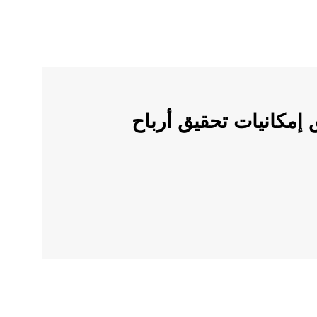
ملات الرقمية على OKX وأطلق إمكانيات تحقيق أرباح