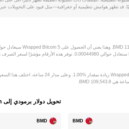
USDT مقابل BMD ي
يف التحويل، أوقات التسوية، قيود الجسور بين السلاسل، ورسوم السحب
تحويل ‏دولار برمودي إلى ‏Wrapped Bitcoin
BMD
BMD