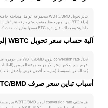
آلية حساب سعر تحويل WBTC إلى BMD
يُحدَّد sion rate
عرض بيع. يعكس دفتر الأوامر مجموعة العروض (الطلبات لل
المنصات المركزية واللامركزية طبقة إضافية من التأثير على conversion rate لـ C/BMD
أسباب تباين سعر صرف WBTC/BMD بين المنصات المختلفة
وفارق الأسعار، إلى VWAP عبر المنصات، وإلى تسعير مجمعات AMM—تتفاعل لتحديد conversion rate النهائي لـ WBTC/BMD في لحظة معينة.
قد يختلف ate
ضمن نطاق يتراوح تقري