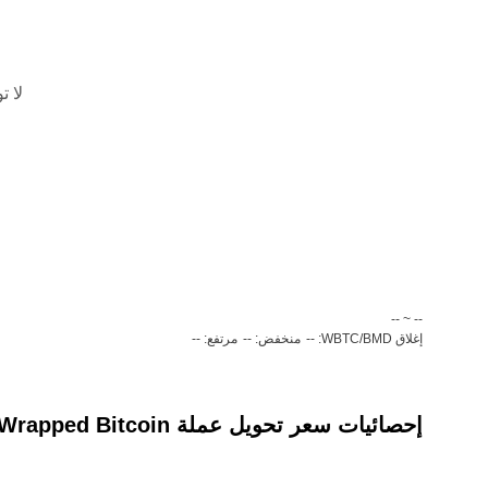
لا ت
‏-- ~ ‎--‏
إغلاق WBTC/BMD: --
منخفض: --
مرتفع: --
إحصائيات سعر تحويل عملة ‏Wrapped Bitcoin(‏WBTC) إلى عملة ‏دولار برمودي (‏BMD)