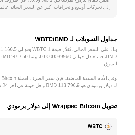
يساعد على تقارب الأسعار، لكنه يظل غير كامل بسبب تكال
جداول التحويلات لـ WBTC/BMD
السوق.
لـ دولار برمودي هو ‏‎113,796.9‏‏ BMD وأقل قيمة في آخر 24 ساعة هي ‏‎109,543.8‏‏ BMD.
تحويل ‏Wrapped Bitcoin إلى ‏دولار برمودي
WBTC