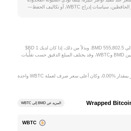
إلى تحركات أوسع وانحرافات أكبر عن السعر السائد عالميًا. قد تظهر هوامش تنظيمية أو جغرافية—مثل قيود على التحويلات عبر الحافظين، سياسات إدراج WBTC، أو تكاليف الحفظ—
فتزيد أو تُخفّض السعر النسبي على بعض المنصات. بالإضافة إلى ذلك، تعتمد منصات كثيرة تسعير WBTC أساسًا مقابل USDT، ثم تحوّل هذا السعر إلى BMD؛ وأي فرق بسيط في تقييم
نعكس مباشرة في السعر المقتبس لـ WBTC/BMD. يعمل الوسطاء والمراجحون على شراء WBTC حيث يكون أرخص وبيعه حيث يكون أعلى لإغلاق الفجوات، ما
 والإيداع.
بناءً على السعر الحالي، تُقدَّر قيمة 1 ‏WBTC بحوالي ‏‏‎111,160.5‏ ‏BMD. وهذا يعني أن الحصول على 5 ‏Wrapped Bitcoin سيعادل حوالي ‏‏‎555,802.5‏ ‏BMD. وبدلاً من ذلك، إذا كان لديك 1 ‏BD$
‏BMD، فستعادل حوالي ‏‏‎0.0000089960‏، بينما 50 ‏BD$ ‏BMD ستعادل حوالي ‏‏‎0.00044980‏. توفر هذه الأرقام مؤشرًا لسعر الصرف بين ‏BMD و‏WBTC، وقد يختلف المبلغ الدقيق حسب تقلُّبات
وفي الأيام السبعة الماضية، فإن سعر الصرف لعملة ‏Wrapped Bitcoin ‏زيادة بمقدار ‏‏‎1.00‎%‎‏. وعلى مدار 24 ساعة، اختلف هذا السعر بمقدار ‏‎0.00‎%‎‏، وكان أعلى سعر صرف لعملة WBTC واحدة
المزيد عن BMD إلى WBTC
WBTC