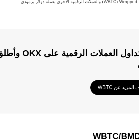
Wrapped B
(‏
WBTC
) والعملات الرقمية الأخرى بعملة ‏
دولار برمودي
ابدأ تداول الع
المزيد عن WBTC