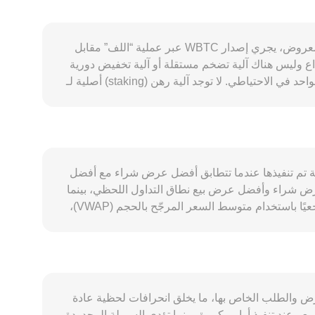
يتأثر تحويل WBTC/BMD بمجموعة عوامل متداخلة خاصة بطبيعة WBTC كبِتكوين مغلف على شبكات مثل إيثريوم. من ناحية المعروض، يجري إصدار WBTC عبر عملية “اللف” مقابل
وض مرنًا تبعًا لتدفقات السحب والإيداع وليس هناك آلية تضخم مستقلة أو آلية تخفيض دورية
داخلية؛ ومع ذلك، فإن ندرة BTC نفسها وتأثيرات حدث “تنصيف” مكافآت تعدين BTC تنعكس على WBTC بحكم الارتباط الواحد لواحد في الاحتياطي. لا توجد آلية رهن (staking) أصلية لـ
WBTC، لكن تجميده كضمان في بروتوكولات الإقراض وقبولِه في مجمعات السيولة يقلص المعروض المتاح للتداول. على جانب الطلب، يتحدد الإقبال على WBTC من خلال نشاط
ن، احتياج مزودي السيولة، وملاءمته كبديل قابل للبرمجة عن BTC على السلاسل الذكية. ازدهار تطبيقات الإقراض، المدفوعات على
السلاسل، والتداول على الشبكات متعددة السلاسل يرفع استخدام WBTC ويؤثر على سوقه. يتبع WBTC اتجاه BTC بقوة من حيث الحركة السعرية، فيما يتأثر الجانب المقوّم بـ BMD
 تحركات الدولار وأسعار الفائدة وشهية المخاطر العالمية تنعكس على القيمة المقومة
ظيمية ذات الصلة—مثل قواعد حفظ الأصول الرقمية، متطلبات الشفافية لدى أمناء حفظ WBTC، سياسات العبور عبر السلاسل، أو القرارات المتعلقة بمنتجات
تري—أي آخر صفقة تم تنفيذها عندما تتطابق أفضل عرض شراء مع أفضل
استثمارية لبيتكوين—يمكن أن تغيّر بوتيرة سريعة تدفقات الإصدار والحرق وثقة المشاركين. فنيًا، تؤثر معدلات التمويل في عقود المقايضات الدائمة الخاصة بـ BTC/WBTC، تواريخ تسوية
عرض شراء وأفضل عرض بيع نطاق التداول اللحظي، بينما
ن السلاسل على تقلبات المدى القصير، بينما تضيف بيانات الدفتر وأحجام التداول على
يُعد السعر المتوسط (متوسط أفضل عرض وأفضل طلب) مرجعًا تقريبيًا. عبر منصات متعددة، تحسب الجهات المُجمِّعة سعراً مرجعيًا باستخدام متوسط السعر المرجّح بالحجم (VWAP)،
وفق الصيغة: VWAP = Σ(Price_i × Volume_i) / Σ Volume_i، بحيث تمنح الأوزان الأكبر للأماكن ذات السيولة الأعلى. رياضيًا، تُحسب القيمة المقومة بـ BMD ببساطة: قيمة BMD =
كمية WBTC × conversion rate، وبالعكس: كمية WBTC = قيمة BMD ÷ conversion rate. في البيئات اللامركزية التي يتمتع فيها WBTC بسيولة ملموسة، قد يُستمد السعر من مُبدِّلات
س السعر اللحظي نسبة الأرصدة في المجمع price = y/x بعد كل مقايضة. كل هذه الآليات—من آخر صفقة منفذة، إلى عمق دفتر الأوامر
يعكس توازن العرض والطلب الخاص بها، ما يخلق انحرافات لحظية عادة
ًا أقل على السعر عند تنفيذ أوامر كبيرة، بينما تؤدي السيولة المحدودة