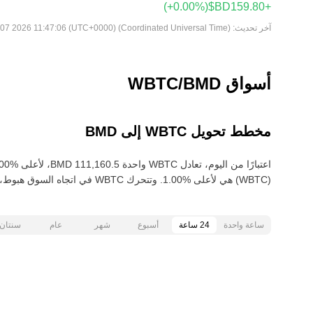
(‏‎+0.00‎%‎‏)
آخر تحديث:
Fri Aug 07 2026 11:47:06 (UTC+0000) (Coordinated Universal Time)
أسواق WBTC/BMD
مخطط تحويل WBTC إلى BMD
(WBTC) هي لأعلى‏ ‏‎1.00‎%‎‏. وتتحرك WBTC في اتجاه السوق هبوط‏، انخفاض‏ ‏‎5.00‎%‎‏ خلال آخر 30 يومًا.
ساعة واحدة
24 ساعة
أسبوع
شهر
عام
سنتان