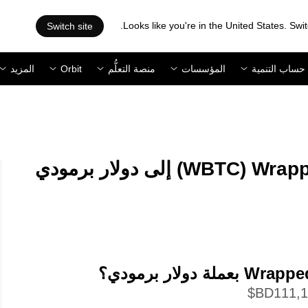
Looks like you're in the United States. Swit
Switch site
حساب التنمية
المؤسسات
منصة التعلُّم
Orbit
المزيد
‏WBTC/‏BMD: تحويل ‏Wrapped Bitcoin (‏WBTC) إلى ‏دولار برمودي