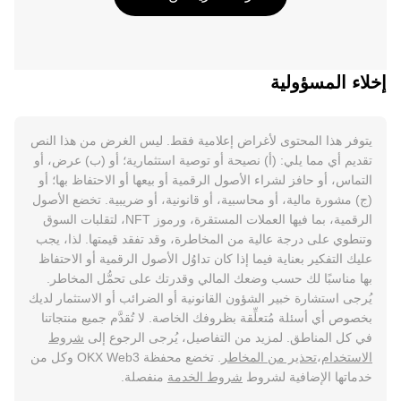
إخلاء المسؤولية
يتوفر هذا المحتوى لأغراض إعلامية فقط. ليس الغرض من هذا النص
تقديم أي مما يلي: (أ) نصيحة أو توصية استثمارية؛ أو (ب) عرض، أو
التماس، أو حافز لشراء الأصول الرقمية أو بيعها أو الاحتفاظ بها؛ أو
(ج) مشورة مالية، أو محاسبية، أو قانونية، أو ضريبية. تخضع الأصول
الرقمية، بما فيها العملات المستقرة، ورموز NFT، لتقلبات السوق
وتنطوي على درجة عالية من المخاطرة، وقد تفقد قيمتها. لذا، يجب
عليك التفكير بعناية فيما إذا كان تداوُل الأصول الرقمية أو الاحتفاظ
بها مناسبًا لك حسب وضعك المالي وقدرتك على تحمُّل المخاطر.
يُرجى استشارة خبير الشؤون القانونية أو الضرائب أو الاستثمار لديك
بخصوص أي أسئلة مُتعلِّقة بظروفك الخاصة. لا تُقدَّم جميع منتجاتنا
في كل المناطق. لمزيد من التفاصيل، يُرجى الرجوع إلى
شروط
الاستخدام
،
تحذير من المخاطر
. تخضع محفظة OKX Web3 وكل من
خدماتها الإضافية لشروط
شروط الخدمة
منفصلة.