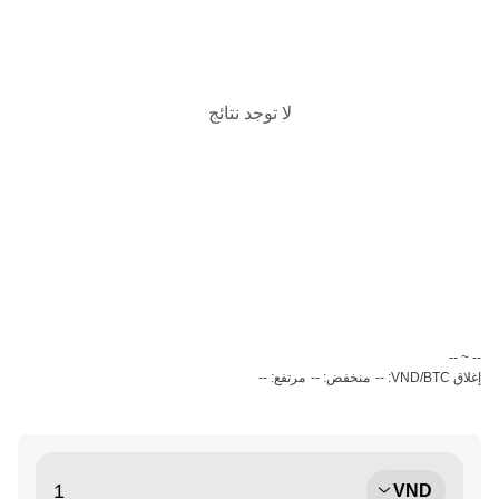
لا توجد نتائج
‏-- ~ ‎--‏
إغلاق VND/BTC: --
منخفض: --
مرتفع: --
VND