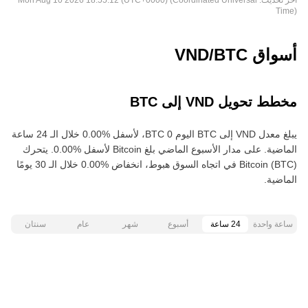
آخر تحديث:
Mon Aug 10 2026 18:55:12 (UTC+0000) (Coordinated Universal
Time)
أسواق VND/BTC
مخطط تحويل VND إلى BTC
يبلغ معدل VND إلى BTC اليوم 0 BTC، لأسفل ‏‎0.00‎%‎‏ خلال الـ 24 ساعة
الماضية. على مدار الأسبوع الماضي بلغ Bitcoin لأسفل ‏‎0.00‎%‎‏. يتحرك
Bitcoin (BTC) في اتجاه السوق هبوط، انخفاض ‏‎0.00‎%‎‏ خلال الـ 30 يومًا
الماضية.
ساعة واحدة
24 ساعة
أسبوع
شهر
عام
سنتان