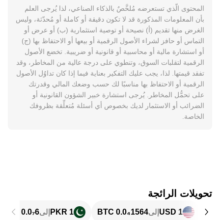
المحتوى الّذي تستعرضه مُلخَّصٌ بالذكاء الصناعي، لذا يُرجى العلم
بأن المعلومات المذكورة قد لا تكون دقيقة أو كاملة أو مُحدّثة، وليس
الغرض منها تقديم (أ) نصيحة أو توصية استثمارية (ب) أو عرض أو
التماس أو حافز لشراء الأصول الرقمية أو بيعها أو الاحتفاظ بها (ج)
أو استشارة مالية أو محاسبية أو قانونية أو ضريبية. تخضع الأصول
الرقمية لتقلبات السوق، وتنطوي على درجة عالية من المخاطر، وقد
تفقد قيمتها. لذا، يجب عليك التفكير بعناية فيما إذا كان تداوُل الأصول
الرقمية أو الاحتفاظ بها مناسبًا لك حسب وضعك المالي وقدرتك
على تحمُّل المخاطر. يُرجى استشارة خبير الشؤون القانونية أو
الضرائب أو الاستثمار لديك بخصوص أي أسئلة مُتعلِّقة بظروفك
الخاصة.
تحويلات الرائجة
1 USD
إلى
1 PKR
إلى