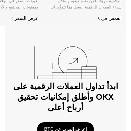
الرقمية مربكًا، لكن تعلُّم كيفية وأماكن
شراء العملات الرقمية أبسط ممّا تتوقَّع. ابدأ
ومعنويات المجتمع والأخب
رحلتك على تطبيق OKX للجوال، أو هنا على
انغمس في
عرض السعر
الويب.
ابدأ تداول العملات الرقمية على
OKX وأطلق إمكانيات تحقيق
أرباح أعلى
اعرف المزيد عن BTC