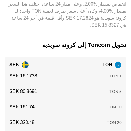
‏انخفاض بمقدار ‏‏‎2.00‎%‎‏. وعلى مدار 24 ساعة، اختلف هذا السعر
الفوارق القصيرة الأجل خاصة أثناء التقلبات أو تدفقات الأخبار.
بمقدار ‏‎4.00‎%‎‏، وكان أعلى سعر صرف لعملة TON واحدة لـ
كرونة سويدية هو ‏‎17.2824‏‏ SEK وأقل قيمة في آخر 24 ساعة
هي ‏‎15.8327‏‏ SEK.
تحويل ‏Toncoin إلى ‏كرونة سويدية
SEK
TON