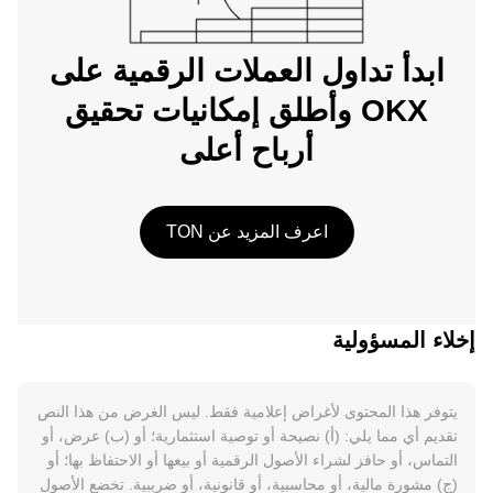
ابدأ تداول العملات الرقمية على
OKX وأطلق إمكانيات تحقيق
أرباح أعلى
اعرف المزيد عن TON
إخلاء المسؤولية
يتوفر هذا المحتوى لأغراض إعلامية فقط. ليس الغرض من هذا النص
تقديم أي مما يلي: (أ) نصيحة أو توصية استثمارية؛ أو (ب) عرض، أو
التماس، أو حافز لشراء الأصول الرقمية أو بيعها أو الاحتفاظ بها؛ أو
(ج) مشورة مالية، أو محاسبية، أو قانونية، أو ضريبية. تخضع الأصول