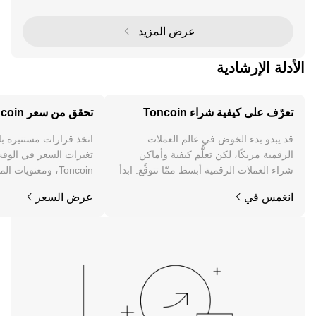
ت الشبكة المفتوحة (TON) وToncoin ختم الموافق
عرض المزيد
الأدلة الإرشادية
تعرّف على كيفية شراء Toncoin
تحقق من سعر Toncoin
قد يبدو بدء الخوض في عالم العملات
اتخذ قرارات مستنيرة ب
الرقمية مربكًا، لكن تعلُّم كيفية وأماكن
تغيرات السعر في الوقت
شراء العملات الرقمية أبسط ممّا تتوقَّع. ابدأ
Toncoin، ومعنويات 
رحلتك على تطبيق OKX للجوال، أو هنا على
والمزيد.
انغمس في
عرض السعر
الويب.