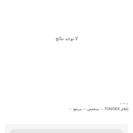
لا توجد نتائج
‏-- ~ ‎--‏
إغلاق TON/SEK: --
منخفض: --
مرتفع: --