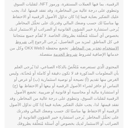
الرقمية، بما فيها العملات المستقرة، ورموز NFT، لتقلبات السوق
وتنطوي على درجة عالية من المخاطرة، وقد تفقد قيمتها. لذا، يجب
عليك التفكير بعناية فيما إذا كان تداوُل الأصول الرقمية أو الاحتفاظ
بها مناسبًا لك حسب وضعك المالي وقدرتك على تحمُّل المخاطر.
يُرجى استشارة خبير الشؤون القانونية أو الضرائب أو الاستثمار لديك
بخصوص أي أسئلة مُتعلِّقة بظروفك الخاصة. لا تُقدَّم جميع منتجاتنا
في كل المناطق. لمزيد من التفاصيل، يُرجى الرجوع إلى
شروط
الاستخدام
،
تحذير من المخاطر
. تخضع محفظة OKX Web3 وكل من
خدماتها الإضافية لشروط
شروط الخدمة
منفصلة.
المحتوى الّذي تستعرضه مُلخَّصٌ بالذكاء الصناعي، لذا يُرجى العلم
بأن المعلومات المذكورة قد لا تكون دقيقة أو كاملة أو مُحدّثة، وليس
الغرض منها تقديم (أ) نصيحة أو توصية استثمارية (ب) أو عرض أو
التماس أو حافز لشراء الأصول الرقمية أو بيعها أو الاحتفاظ بها (ج)
أو استشارة مالية أو محاسبية أو قانونية أو ضريبية. تخضع الأصول
الرقمية لتقلبات السوق، وتنطوي على درجة عالية من المخاطر، وقد
تفقد قيمتها. لذا، يجب عليك التفكير بعناية فيما إذا كان تداوُل الأصول
الرقمية أو الاحتفاظ بها مناسبًا لك حسب وضعك المالي وقدرتك
على تحمُّل المخاطر. يُرجى استشارة خبير الشؤون القانونية أو
الضرائب أو الاستثمار لديك بخصوص أي أسئلة مُتعلِّقة بظروفك