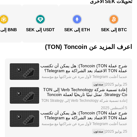
تحويلات SEK الأخرى
BTC إلى SEK
ETH إلى SEK
USDT إلى SEK
BNB إلى SEK
اعرف المزيد عن‏ Toncoin (‏TON)
شرح عملة Toncoin (TON): هل يمكن أن تكتسب
عملة TON الاعتماد بعد الشراكة مع Telegram؟
عندما أعلنت Telegram لأول مرة عن شراكتها مع مؤسسة
TON Foundation ، كان هناك بلا شك موجة قوية من الإثارة
|
مبتدئون
لمستقبل Web3 واعتمادها السائد. وذلك لأن Telegram منح
إعادة تسمية شركة Verb Technology إلى TON
ت الشبكة المفتوحة (TON) وToncoin ختم الموافق
Strategy Co. تمثل تبنيًا تاريخيًا لعملة Toncoin
كأصل احتياطي للخزينة
إعادة تسمية شركة Verb Technology إلى TON Strategy
Co. (TSC): خطوة تاريخية في تبني العملات الرقمية من قب
ل الشركات أعلنت شركة Verb Technology، وهي شركة م
شرح عملة Toncoin (TON): هل يمكن أن تكتسب
درجة في البورصة، عن مبادرة إعادة تسمية جريئة، حيث
عملة TON الاعتماد بعد الشراكة مع Telegram؟
عندما أعلنت Telegram لأول مرة عن شراكتها مع مؤسسة
TON Foundation ، كان هناك بلا شك موجة قوية من الإثارة
|
مبتدئون
لمستقبل Web3 واعتمادها السائد. وذلك لأن Telegram منح