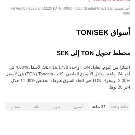
آخر تحديث:
Fri Aug 07 2026 14:32:20 (UTC+0000) (Coordinated Universal
Time)
أسواق TON/SEK
مخطط تحويل TON إلى SEK
اعتبارًا من اليوم، تعادل TON واحدة ‏‎‏‎16.1738‏‏ SEK‏، لأسفل‏ ‏‎4.00‎%‎‏ في
آخر 24 ساعة. وخلال الأسبوع الماضي، كانت Toncoin‏ (TON) هي لأسفل‏
‏‎2.00‎%‎‏. وتتحرك TON في اتجاه السوق هبوط‏، انخفاض‏ ‏‎11.00‎%‎‏ خلال
آخر 30 يومًا.
ساعة واحدة
24 ساعة
أسبوع
شهر
عام
سنتان