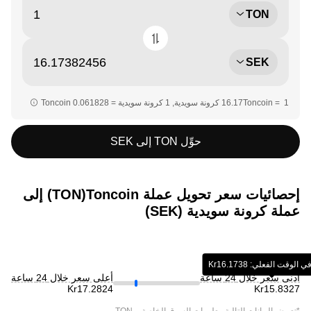
TON
SEK
حوِّل TON إلى SEK
إحصائيات سعر تحويل عملة ‏Toncoin(‏TON) إلى
عملة ‏كرونة سويدية (‏SEK)
وقت الفعلي: ‏‎‏‎16.1738‏‏Kr‏
أدنى سعر خلال 24 ساعة
أعلى سعر خلال 24 ساعة