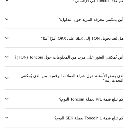
كم عدد Toncoin في الإجمالي؟
أين يمكنني معرفة المزيد حول التداول؟
هل يُعد تحويل TON إلى SEK على OKX أمرًا آمنًا؟
أين يُمكنني العثور على مزيد من المعلومات حول ‏Toncoin (‏TON)؟
لدي بعض الأسئلة حول شراء العملات الرقمية. من الذي يُمكنني
التحدث إليه؟
كم تبلغ قيمة 1‏Kr بعملة ‏Toncoin اليوم؟
كم تبلغ قيمة 1 ‏Toncoin بعملة ‏SEK اليوم؟