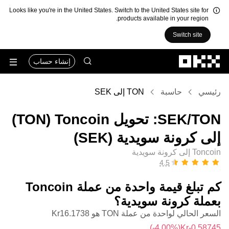
Looks like you're in the United States. Switch to the United States site for
products available in your region.
Switch site
التخطي إلى المحتوى الأساسي
إنشاء حساب
رئيسي
حاسبة
TON إلى SEK
‏TON/‏SEK: تحويل ‏Toncoin (‏TON)
إلى ‏كرونة سويدية (‏SEK)
Toncoin إلى كرونة سويدية
كم تبلغ قيمة واحدة من عملة ‏Toncoin
بعملة ‏كرونة سويدية؟
السعر الحالي لواحدة من عملة TON هو ‏‎‏‎16.1738‏‏Kr‏
(‏‎‎-4.00‎%‎‏)